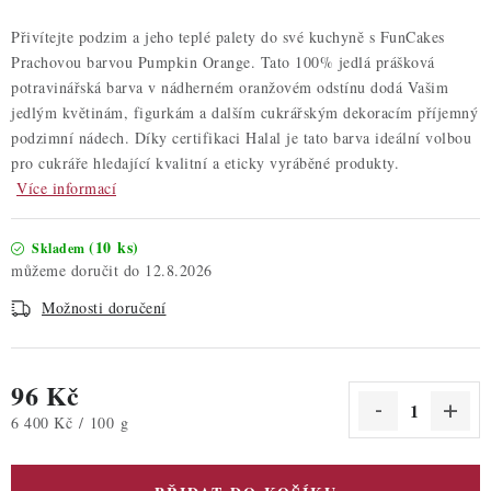
Přivítejte podzim a jeho teplé palety do své kuchyně s FunCakes
Prachovou barvou Pumpkin Orange. Tato 100% jedlá prášková
potravinářská barva v nádherném oranžovém odstínu dodá Vašim
jedlým květinám, figurkám a dalším cukrářským dekoracím příjemný
podzimní nádech. Díky certifikaci Halal je tato barva ideální volbou
pro cukráře hledající kvalitní a eticky vyráběné produkty.
Více informací
(10 ks)
Skladem
12.8.2026
Možnosti doručení
96 Kč
Měrná cena:
6 400 Kč / 100 g