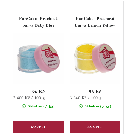
FunCakes Prachová
FunCakes Prachová
barva Baby Blue
barva Lemon Yellow
96 Kč
96 Kč
Měrná
Měrná
2 400 Kč / 100 g
3 840 Kč / 100 g
cena:
cena:
(7 ks)
(3 ks)
Skladem
Skladem