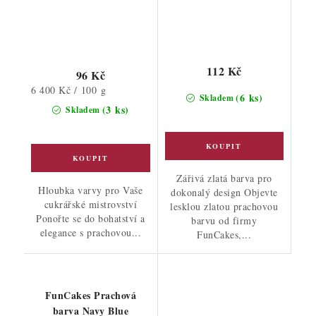
112 Kč
96 Kč
Měrná
6 400 Kč / 100 g
(6 ks)
Skladem
cena:
(3 ks)
Skladem
Zářivá zlatá barva pro
Hloubka varvy pro Vaše
dokonalý design Objevte
cukrářské mistrovství
lesklou zlatou prachovou
Ponořte se do bohatství a
barvu od firmy
elegance s prachovou...
FunCakes,...
FunCakes Prachová
barva Navy Blue