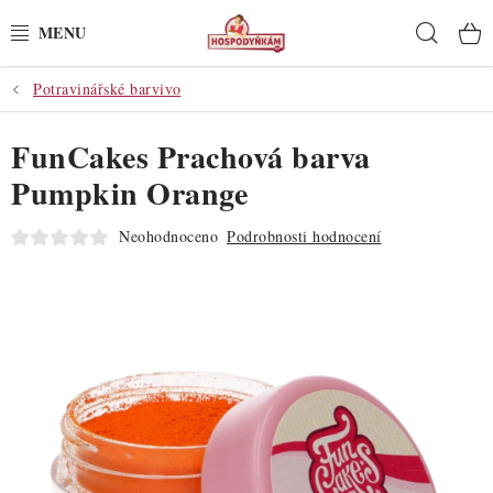
Přejít
Hleda
na
obsah
Potravinářské barvivo
POTŘEBY
FunCakes Prachová barva
POMŮCKY
Pumpkin Orange
SUROVINY
Neohodnoceno
Podrobnosti hodnocení
DEKORACE
PRO OSLAVY
DO KUCHYNĚ
POCHUTINY