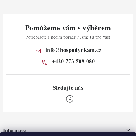
Pomůžeme vám s výběrem
Potřebujete s něčím poradit? Jsme tu pro vás!
info
@
hospodynkam.cz
+420 773 509 080
Z
á
Informace
p