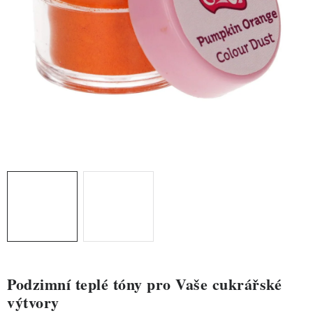
ZDRAVÉ PEČENÍ
DÁRKOVÉ POUKAZY
TÉMATICKÉ PRODUKTY
PROFI BALENÍ
NOVÉ ZBOŽÍ
ZNAČKY
Nepřevzetí zásilky na dobírku
Obchodní podmínky
Hodnocení obchodu
Blog
Moje objednávka
Podmínky ochrany osobních údajů
Podzimní teplé tóny pro Vaše cukrářské
výtvory