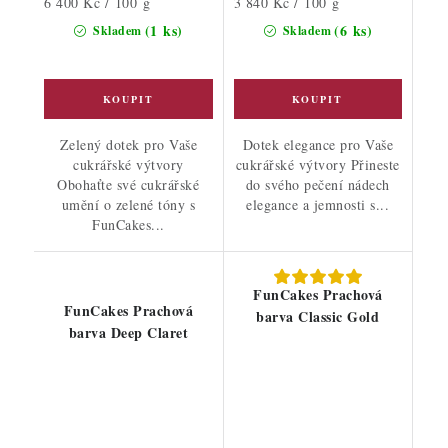
Měrná
Měrná
6 400 Kč / 100 g
3 840 Kč / 100 g
cena:
cena:
(1 ks)
(6 ks)
Skladem
Skladem
Zelený dotek pro Vaše
Dotek elegance pro Vaše
cukrářské výtvory
cukrářské výtvory Přineste
Obohaťte své cukrářské
do svého pečení nádech
umění o zelené tóny s
elegance a jemnosti s...
FunCakes...
FunCakes Prachová
FunCakes Prachová
barva Classic Gold
barva Deep Claret