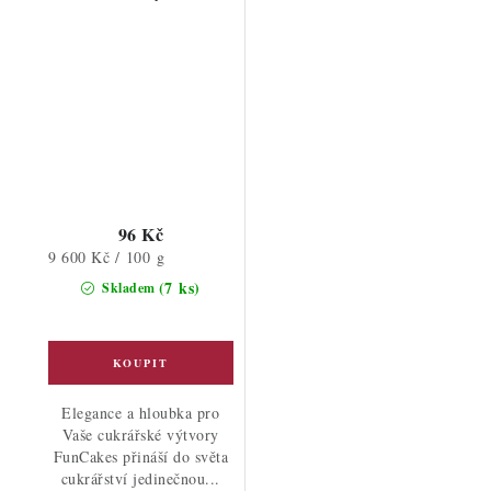
96 Kč
Měrná
9 600 Kč / 100 g
cena:
(7 ks)
Skladem
Elegance a hloubka pro
Vaše cukrářské výtvory
FunCakes přináší do světa
cukrářství jedinečnou...