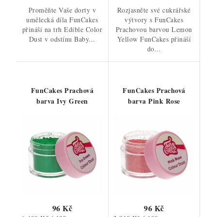
Proměňte Vaše dorty v
Rozjasněte své cukrářské
umělecká díla FunCakes
výtvory s FunCakes
přináší na trh Edible Color
Prachovou barvou Lemon
Dust v odstínu Baby...
Yellow FunCakes přináší
do...
FunCakes Prachová
FunCakes Prachová
barva Ivy Green
barva Pink Rose
96 Kč
96 Kč