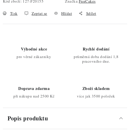
Kód zboží:
127-F20155
Značka:
FunCakes
Tisk
Zeptat se
Hlídat
Sdílet
Výhodné akce
Rychlé dodání
pro věrné zákazníky
průměrná doba dodání 1,8
pracovního dne.
Doprava zdarma
Zboží skladem
při nákupu nad 2500 Kč
více jak 3500 položek
Popis produktu