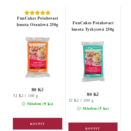
FunCakes Potahovací
FunCakes Potahovací
hmota Oranžová 250g
hmota Tyrkysová 250g
80 Kč
80 Kč
Měrná
32 Kč / 100 g
Měrná
32 Kč / 100 g
cena:
(9 ks)
Skladem
cena:
(5 ks)
Skladem