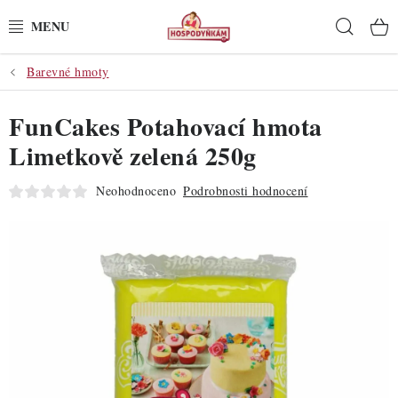
Přejít
Hleda
na
obsah
Barevné hmoty
POTŘEBY
FunCakes Potahovací hmota
POMŮCKY
Limetkově zelená 250g
SUROVINY
Neohodnoceno
Podrobnosti hodnocení
DEKORACE
PRO OSLAVY
DO KUCHYNĚ
POCHUTINY