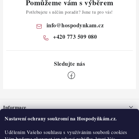
Pomůžeme vám s výběrem
Potřebujete s něčím poradit? Jsme tu pro vás!
info
@
hospodynkam.cz
+420 773 509 080
Z
á
Informace
p
a
Nastavení ochrany soukromí na Hospodyňkám.cz.
Nepřevzetí zásilky na dobírku
O nás
t
Obchodní podmínky
Udělením Vašeho souhlasu s využíváním souborů cookies
í
Historie
O nákupu
Vám budeme ukazovat jen takové nabídky, které Vás