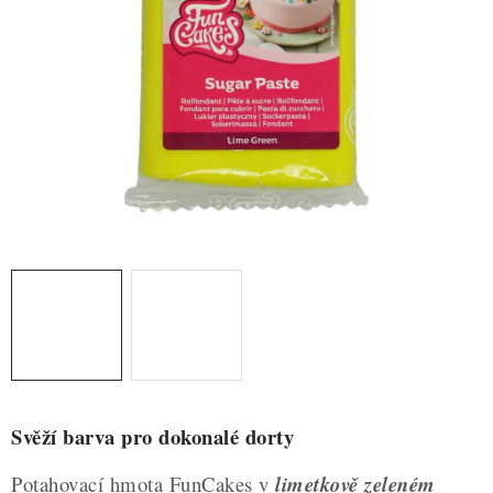
ZDRAVÉ PEČENÍ
DÁRKOVÉ POUKAZY
TÉMATICKÉ PRODUKTY
PROFI BALENÍ
NOVÉ ZBOŽÍ
ZNAČKY
Nepřevzetí zásilky na dobírku
Obchodní podmínky
Hodnocení obchodu
Blog
Moje objednávka
Podmínky ochrany osobních údajů
Svěží barva pro dokonalé dorty
Potahovací hmota FunCakes v
limetkově zeleném