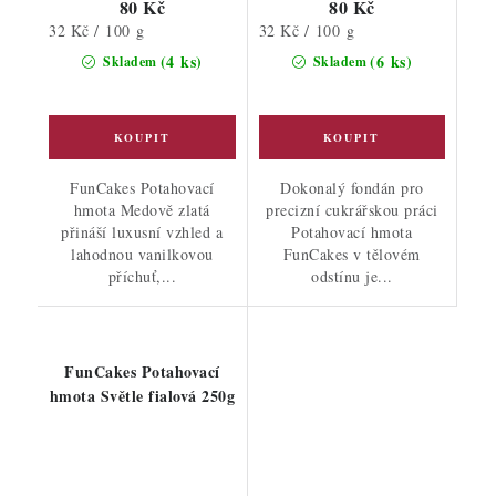
80 Kč
80 Kč
Měrná
Měrná
32 Kč / 100 g
32 Kč / 100 g
cena:
cena:
(4 ks)
(6 ks)
Skladem
Skladem
FunCakes Potahovací
Dokonalý fondán pro
hmota Medově zlatá
precizní cukrářskou práci
přináší luxusní vzhled a
Potahovací hmota
lahodnou vanilkovou
FunCakes v tělovém
příchuť,...
odstínu je...
FunCakes Potahovací
hmota Světle fialová 250g