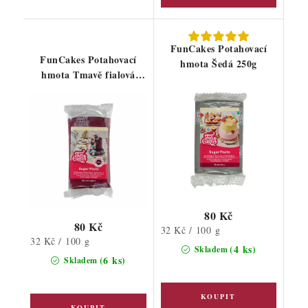
FunCakes Potahovací
FunCakes Potahovací
hmota Šedá 250g
hmota Tmavě fialová
250g
80 Kč
80 Kč
Měrná
32 Kč / 100 g
Měrná
32 Kč / 100 g
cena:
(4 ks)
Skladem
cena:
(6 ks)
Skladem