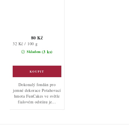
80 Kč
Měrná
32 Kč / 100 g
cena:
(3 ks)
Skladem
Dokonalý fondán pro
jemné dekorace Potahovací
hmota FunCakes ve světle
fialovém odstínu je...