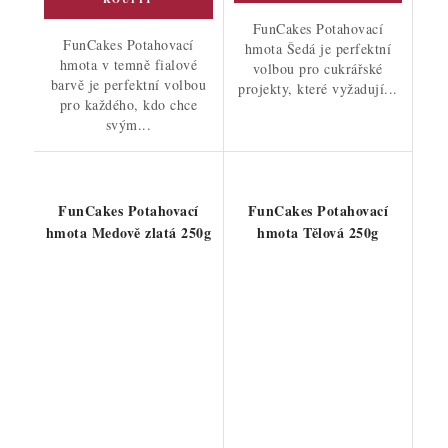
FunCakes Potahovací
FunCakes Potahovací
hmota Šedá je perfektní
hmota v temně fialové
volbou pro cukrářské
barvě je perfektní volbou
projekty, které vyžadují...
pro každého, kdo chce
svým...
FunCakes Potahovací
FunCakes Potahovací
hmota Medově zlatá 250g
hmota Tělová 250g