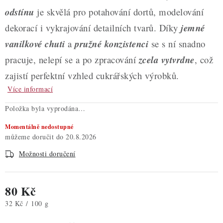
odstínu
je skvělá pro potahování dortů, modelování
dekorací i vykrajování detailních tvarů. Díky
jemné
vanilkové chuti
a
pružné konzistenci
se s ní snadno
pracuje, nelepí se a po zpracování
zcela vytvrdne
, což
zajistí perfektní vzhled cukrářských výrobků.
Více informací
Položka byla vyprodána…
Momentálně nedostupné
20.8.2026
Možnosti doručení
80 Kč
Měrná cena:
32 Kč / 100 g