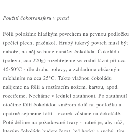
ZDRAVÉ PEČENÍ
DÁRKOVÉ POUKAZY
Použití čokotransferu v praxi
TÉMATICKÉ PRODUKTY
Fólii položíme hladkým povrchem na pevnou podložku
(pečící plech, prkénko). Hrubý tukový povrch musí být
PROFI BALENÍ
nahoře, na něj se bude nanášet čokoláda. Čokoládu
(polevu, cca 220g) rozehřejeme ve vodní lázni při cca
NOVÉ ZBOŽÍ
45-50°C - dle druhu polevy; a zchladíme občasným
ZNAČKY
mícháním na cca 25°C. Takto vlažnou čokoládu
nalijeme na fólii a roztíracím nožem, kartou, apod.
Nepřevzetí zásilky na dobírku
Obchodní podmínky
rozetřeme. Necháme v lednici zatuhnout. Po zatuhnutí
Hodnocení obchodu
Blog
Moje objednávka
otočíme fólii čokoládou směrem dolů na podložku a
opatrně sejmeme fólii - vzorek zůstane na čokoládě.
Podmínky ochrany osobních údajů
Poté dělíme na požadované tvary - nutné je, aby nůž,
kterým čokoládu budete řezat, byl horký a suchý, tím