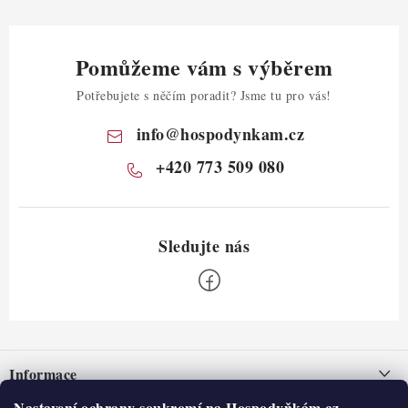
Pomůžeme vám s výběrem
Potřebujete s něčím poradit? Jsme tu pro vás!
info
@
hospodynkam.cz
+420 773 509 080
Z
á
Informace
p
Nastavení ochrany soukromí na Hospodyňkám.cz.