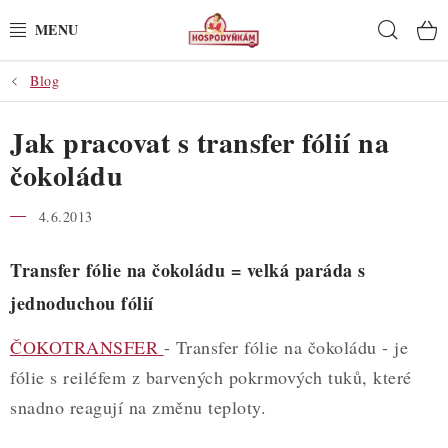
Přejít
Hleda
na
obsah
Blog
POTŘEBY
Jak pracovat s transfer fólií na
POMŮCKY
čokoládu
SUROVINY
4.6.2013
DEKORACE
Transfer fólie na čokoládu = velká paráda s
PRO OSLAVY
jednoduchou fólií
ČOKOTRANSFER
DO KUCHYNĚ
- Transfer fólie na čokoládu - je
fólie s reiléfem z barvených pokrmových tuků, které
POCHUTINY
snadno reagují na změnu teploty.