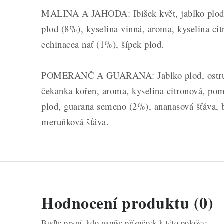
MALINA A JAHODA: Ibišek květ, jablko plod, 
plod (8%), kyselina vinná, aroma, kyselina ci
echinacea nať (1%), šípek plod.
POMERANČ A GUARANA: Jablko plod, ostružin
čekanka kořen, aroma, kyselina citronová, po
plod, guarana semeno (2%), ananasová šťáva, b
meruňková šťáva.
Hodnocení produktu (0)
Buďte první, kdo napíše příspěvek k této položce.