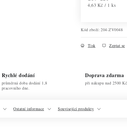
Měrná cena:
4,63 Kč / 1 ks
Kód zboží:
204-ZV0048
Tisk
Zeptat se
Rychlé dodání
Doprava zdarma
průměrná doba dodání 1,8
při nákupu nad 2500 Kč
pracovního dne.
Ostatní informace
Související produkty