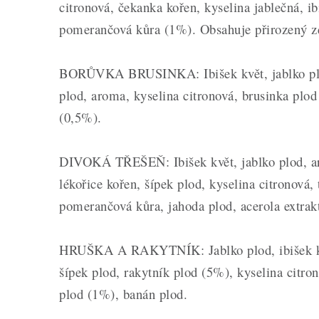
citronová, čekanka kořen, kyselina jablečná, ib
pomerančová kůra (1%). Obsahuje přirozený zd
BORŮVKA BRUSINKA: Ibišek květ, jablko plod,
plod, aroma, kyselina citronová, brusinka plo
(0,5%).
DIVOKÁ TŘEŠEŇ: Ibišek květ, jablko plod, aro
lékořice kořen, šípek plod, kyselina citronová,
pomerančová kůra, jahoda plod, acerola extrak
HRUŠKA A RAKYTNÍK: Jablko plod, ibišek květ
šípek plod, rakytník plod (5%), kyselina citro
plod (1%), banán plod.