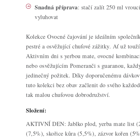
Snadná příprava
: stačí zalít 250 ml vrou
vyluhovat
Kolekce Ovocné čajování je ideálním společníke
pestré a osvěžující chuťové zážitky. Ať už touž
Aktivním dni s yerbou mate, ovocné kombinac
nebo osvěžujícím Pomeranči s guaranou, každý
jedinečný požitek. Díky doporučenému dávkov
tuto kolekci bez obav začlenit do svého každode
tak malou chuťovou dobrodružství.
Složení:
AKTIVNÍ DEN: Jablko plod, yerba mate list (2
(7,5%), skořice kůra (5,5%), zázvor kořen (5%)