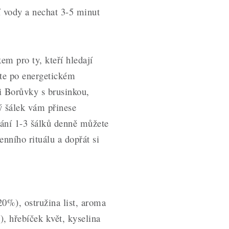
cí vody a nechat 3-5 minut
m pro ty, kteří hledají
íte po energetickém
i Borůvky s brusinkou,
 šálek vám přinese
ání 1-3 šálků denně můžete
nního rituálu a dopřát si
0%), ostružina list, aroma
, hřebíček květ, kyselina