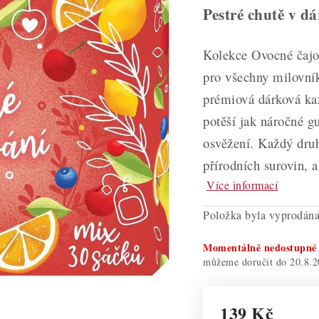
Pestré chutě v dá
Kolekce Ovocné čajo
pro všechny milovní
prémiová dárková kaz
potěší jak náročné gu
osvěžení. Každý druh
přírodních surovin, 
Více informací
Položka byla vyprodá
Momentálně nedostupné
20.8.2
139 Kč