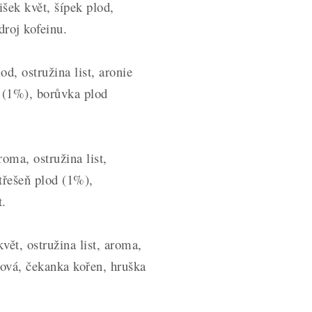
išek květ, šípek plod,
roj kofeinu.
 ostružina list, aronie
d (1%), borůvka plod
ma, ostružina list,
 třešeň plod (1%),
t.
, ostružina list, aroma,
nová, čekanka kořen, hruška