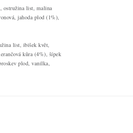
ostružina list, malina
tronová, jahoda plod (1%),
a list, ibišek květ,
merančová kůra (4%), šípek
roskev plod, vanilka,