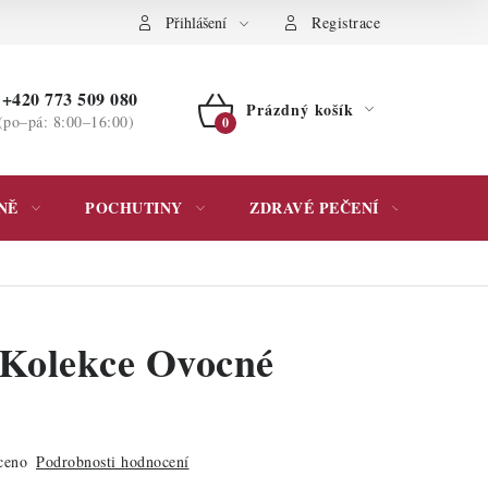
ochrany osobních údajů
Přihlášení
Registrace
+420 773 509 080
Prázdný košík
(po–pá: 8:00–16:00)
NÁKUPNÍ
KOŠÍK
NĚ
POCHUTINY
ZDRAVÉ PEČENÍ
DÁR
Kolekce Ovocné
ceno
Podrobnosti hodnocení