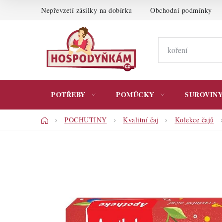
Přejít
Nepřevzetí zásilky na dobírku
Obchodní podmínky
na
obsah
POTŘEBY
POMŮCKY
SUROVIN
Domů
POCHUTINY
Kvalitní čaj
Kolekce čajů