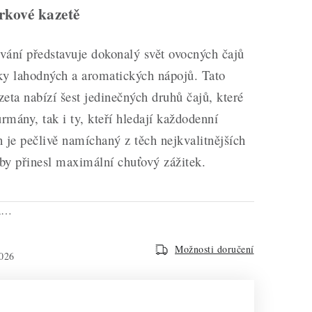
rkové kazetě
vání představuje dokonalý svět ovocných čajů
ky lahodných a aromatických nápojů. Tato
eta nabízí šest jedinečných druhů čajů, které
rmány, tak i ty, kteří hledají každodenní
 je pečlivě namíchaný z těch nejkvalitnějších
aby přinesl maximální chuťový zážitek.
na…
Možnosti doručení
026