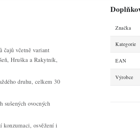
Doplňko
Značka
Kategorie
ů čajů včetně variant
šeň, Hruška a Rakytník,
EAN
Výrobce
každého druhu, celkem 30
ích sušených ovocných
í konzumaci, osvěžení i