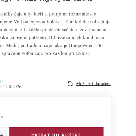
níky čaje a ty, kteří si potrpí na rozmanitost a
vujeme Velkou čajovou kolekci. Tato kolekce obsahuje
uhů čajů, z každého po deseti sáčcích, což znamená
iků čajového potěšení. Od osvěžujících kombinací
 a Medu, po tradiční čaje jako je Gunpowder, tato
 správnou volbu čaje pro každou příležitost.
s)
Možnosti doručení
11.8.2026
ks
PŘIDAT DO KOŠÍKU