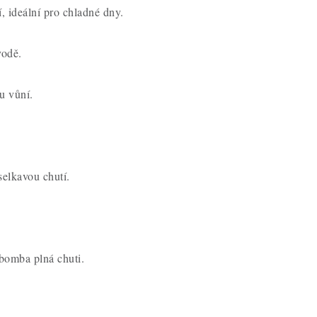
cí, ideální pro chladné dny.
vodě.
u vůní.
selkavou chutí.
 bomba plná chuti.