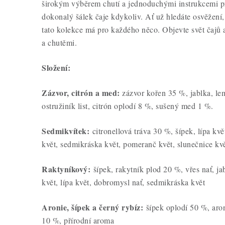
širokým výběrem chutí a jednoduchými instrukcemi pr
dokonalý šálek čaje kdykoliv. Ať už hledáte osvěžení,
tato kolekce má pro každého něco. Objevte svět čajů a
a chutěmi.
Složení:
Zázvor, citrón a med:
zázvor kořen 35 %, jablka, le
ostružiník list, citrón oplodí 8 %, sušený med 1 %.
Sedmikvítek:
citronellová tráva 30 %, šípek, lípa kvě
květ, sedmikráska květ, pomeranč květ, slunečnice kv
Raktyníkový:
šípek, rakytník plod 20 %, vřes nať, ja
květ, lípa květ, dobromysl nať, sedmikráska květ
Aronie, šípek a černý rybíz:
šípek oplodí 50 %, aron
10 %, přírodní aroma