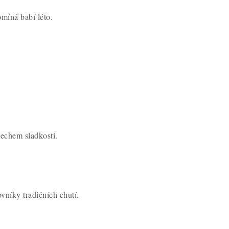
omíná babí léto.
dechem sladkosti.
ovníky tradičních chutí.