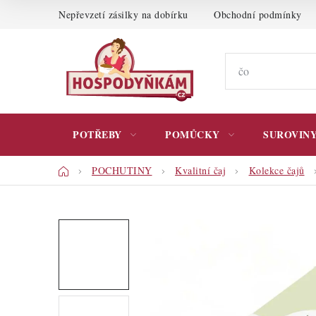
Přejít
Nepřevzetí zásilky na dobírku
Obchodní podmínky
na
obsah
POTŘEBY
POMŮCKY
SUROVIN
Domů
POCHUTINY
Kvalitní čaj
Kolekce čajů