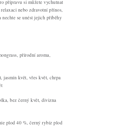
o přípravu si můžete vychutnat
 relaxaci nebo zdravotní přínos,
 nechte se unést jejich příběhy
mongrass, přírodní aroma,
t, jasmín květ, vřes květ, chrpa
ět
blka, bez černý květ, divizna
ie plod 40 %, černý rybíz plod