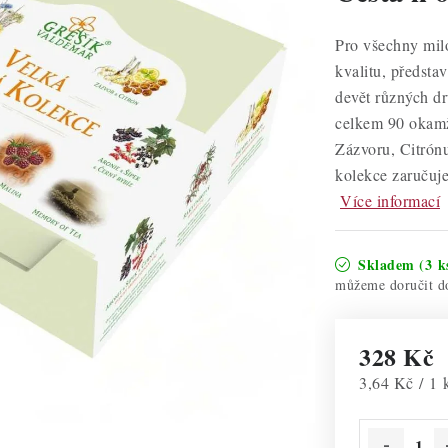
Pro všechny milov
kvalitu, předsta
devět různých dr
celkem 90 okamž
Zázvoru, Citrónu
kolekce zaručuje
Více informací
Skladem
(3 k
328 Kč
Měrná cena:
3,64 Kč / 1 