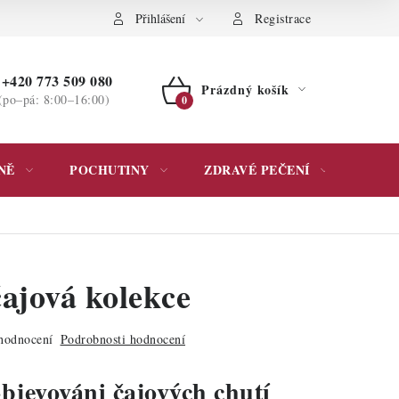
ochrany osobních údajů
Přihlášení
Registrace
+420 773 509 080
Prázdný košík
(po–pá: 8:00–16:00)
NÁKUPNÍ
KOŠÍK
NĚ
POCHUTINY
ZDRAVÉ PEČENÍ
DÁR
čajová kolekce
hodnocení
Podrobnosti hodnocení
objevováni čajových chutí