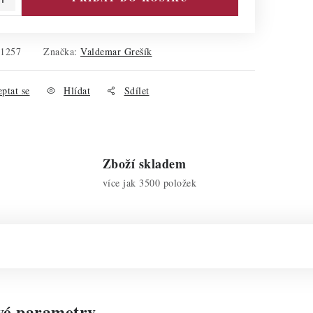
81257
Značka:
Valdemar Grešík
ptat se
Hlídat
Sdílet
Zboží skladem
více jak 3500 položek
vé parametry