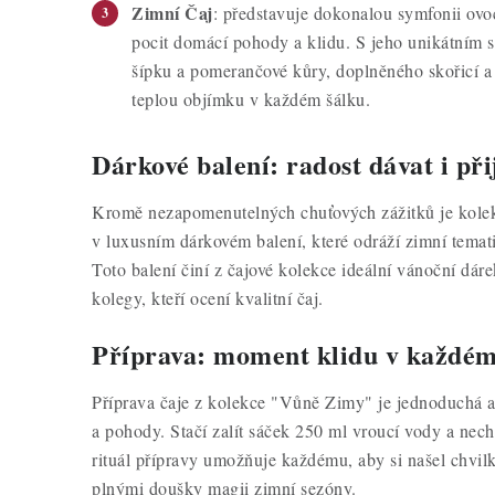
Zimní Čaj
: představuje dokonalou symfonii ovoc
pocit domácí pohody a klidu. S jeho unikátním sl
šípku a pomerančové kůry, doplněného skořicí a 
teplou objímku v každém šálku.
Dárkové balení: radost dávat i při
Kromě nezapomenutelných chuťových zážitků je kol
v luxusním dárkovém balení, které odráží zimní temati
Toto balení činí z čajové kolekce ideální vánoční dáre
kolegy, kteří ocení kvalitní čaj.
Příprava: moment klidu v každém
Příprava čaje z kolekce "Vůně Zimy" je jednoduchá a
a pohody. Stačí zalít sáček 250 ml vroucí vody a nec
rituál přípravy umožňuje každému, aby si našel chvilku
plnými doušky magii zimní sezóny.