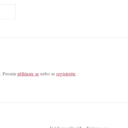
y. Prosím
přihlaste se
nebo se
registrujte
.