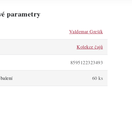
vé parametry
Valdemar Grešík
Kolekce čajů
8595122323493
balení
60 ks