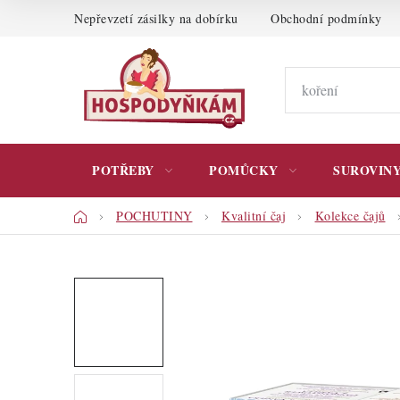
Přejít
Nepřevzetí zásilky na dobírku
Obchodní podmínky
na
obsah
POTŘEBY
POMŮCKY
SUROVIN
Domů
POCHUTINY
Kvalitní čaj
Kolekce čajů