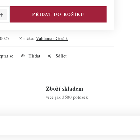
PŘIDAT DO KOŠÍKU
50027
Značka:
Valdemar Grešík
ptat se
Hlídat
Sdílet
Zboží skladem
více jak 3500 položek