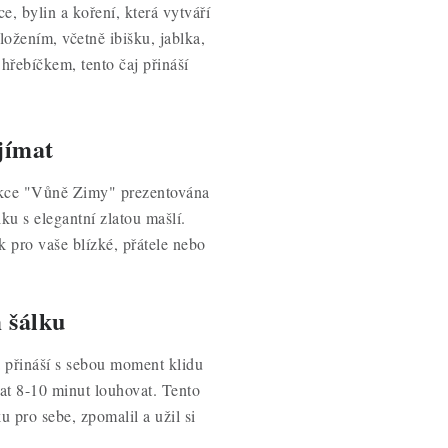
e, bylin a koření, která vytváří
ožením, včetně ibišku, jablka,
hřebíčkem, tento čaj přináší
jímat
ekce "Vůně Zimy" prezentována
ku s elegantní zlatou mašlí.
k pro vaše blízké, přátele nebo
 šálku
 přináší s sebou moment klidu
hat 8-10 minut louhovat. Tento
 pro sebe, zpomalil a užil si