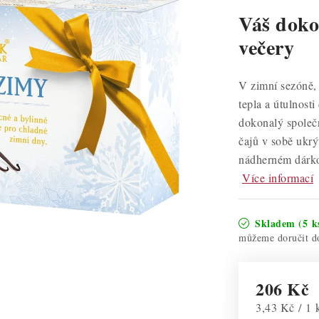
Váš doko
večery
V zimní sezóně, 
tepla a útulnost
dokonalý společ
čajů v sobě ukrý
nádherném dárko
Více informací
Skladem
(5 k
206 Kč
Měrná cena:
3,43 Kč / 1 