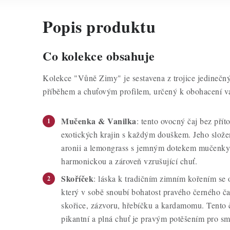
Popis produktu
Co kolekce obsahuje
Kolekce "Vůně Zimy" je sestavena z trojice jedinečný
příběhem a chuťovým profilem, určený k obohacení v
Mučenka & Vanilka
: tento ovocný čaj bez pří
exotických krajin s každým douškem. Jeho složen
aronii a lemongrass s jemným dotekem mučenky 
harmonickou a zároveň vzrušující chuť.
Skoříček
: láska k tradičním zimním kořením se 
který v sobě snoubí bohatost pravého černého ča
skořice, zázvoru, hřebíčku a kardamomu. Tento č
pikantní a plná chuť je pravým potěšením pro sm