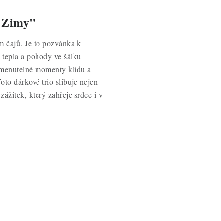
ě Zimy"
 čajů. Je to pozvánka k
 tepla a pohody ve šálku
omenutelné momenty klidu a
Toto dárkové trio slibuje nejen
zážitek, který zahřeje srdce i v