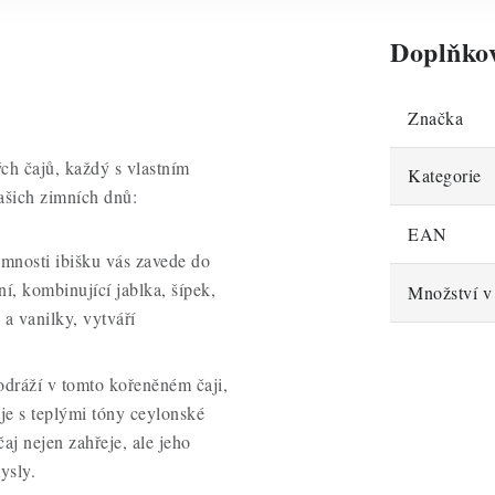
Doplňko
Značka
ch čajů, každý s vlastním
Kategorie
ašich zimních dnů:
EAN
tomnosti ibišku vás zavede do
í, kombinující jablka, šípek,
Množství v 
a vanilky, vytváří
odráží v tomto kořeněném čaji,
je s teplými tóny ceylonské
aj nejen zahřeje, ale jeho
ysly.