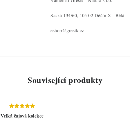
Valdemar Grešík - Natura s.r.o.
Saská 134/60, 405 02 Děčín X - Bělá
eshop@gresik.cz
Související produkty
Velká čajová kolekce