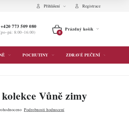
ochrany osobních údajů
Přihlášení
Registrace
+420 773 509 080
Prázdný košík
(po–pá: 8:00–16:00)
NÁKUPNÍ
KOŠÍK
NĚ
POCHUTINY
ZDRAVÉ PEČENÍ
DÁR
 kolekce Vůně zimy
ohodnoceno
Podrobnosti hodnocení