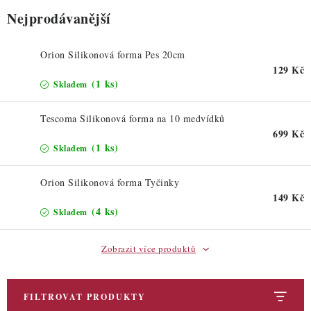
ZDRAVÉ PEČENÍ
Nejprodávanější
DÁRKOVÉ POUKAZY
Orion Silikonová forma Pes 20cm
129 Kč
TÉMATICKÉ PRODUKTY
(1 ks)
Skladem
PROFI BALENÍ
Tescoma Silikonová forma na 10 medvídků
699 Kč
NOVÉ ZBOŽÍ
(1 ks)
Skladem
ZNAČKY
Orion Silikonová forma Tyčinky
149 Kč
(4 ks)
Skladem
Nepřevzetí zásilky na dobírku
Obchodní podmínky
Hodnocení obchodu
Blog
Moje objednávka
Zobrazit více produktů
Podmínky ochrany osobních údajů
FILTROVAT PRODUKTY