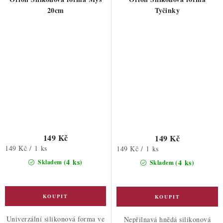
20cm
Tyčinky
149 Kč
149 Kč
Měrná
149 Kč / 1 ks
Měrná
149 Kč / 1 ks
cena:
cena:
(4 ks)
(4 ks)
Skladem
Skladem
Univerzální silikonová forma ve
Nepřilnavá hnědá silikonová