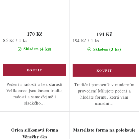
170 Kč
194 Kč
Měrná
85 Kč / 1 ks
Měrná
194 Kč / 1 ks
cena:
cena:
(4 ks)
(3 ks)
Skladem
Skladem
Pečení s radostí a bez starostí
Tradiční pomocník v moderním
Velikonoce jsou časem tradic,
provedení Milujete pečení a
radosti a samozřejmě i
hledáte formu, která vám
sladkého...
usnadní...
Orion silikonová forma
Martellato forma na polokoule
Věnečky 6ks