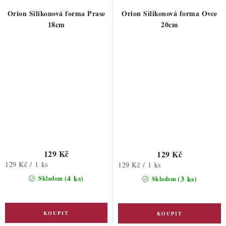
Orion Silikonová forma Prase
Orion Silikonová forma Ovce
18cm
20cm
129 Kč
129 Kč
Měrná
129 Kč / 1 ks
Měrná
129 Kč / 1 ks
cena:
cena:
(4 ks)
(3 ks)
Skladem
Skladem