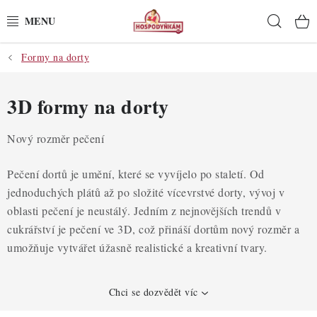
Přejít
Hleda
na
obsah
Formy na dorty
POTŘEBY
POMŮCKY
3D formy na dorty
SUROVINY
Nový rozměr pečení
DEKORACE
Pečení dortů je umění, které se vyvíjelo po staletí. Od
jednoduchých plátů až po složité vícevrstvé dorty, vývoj v
PRO OSLAVY
oblasti pečení je neustálý. Jedním z nejnovějších trendů v
cukrářství je pečení ve 3D, což přináší dortům nový rozměr a
DO KUCHYNĚ
umožňuje vytvářet úžasně realistické a kreativní tvary.
POCHUTINY
Chci se dozvědět víc