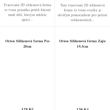
Tvarovaná 2D silikonová forma
Tato tvarovaná 2D silikonová
ve tvaru prasátka potěší hlavně
forma ve tvaru ovečky je
malé děti, kterým můžete
skvělým pomocníkem pro pečení
upéct...
velikonočních...
Orion Silikonová forma Pes
Orion Silikonová forma Zajíc
20cm
19,5cm
129 Kč
129 Kč