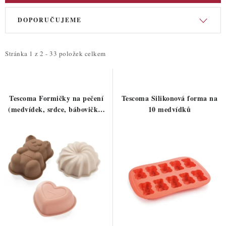
V
Ř
DOPORUČUJEME
ý
a
p
z
i
e
Stránka
1
z
2
-
33
položek celkem
s
n
p
í
r
p
Tescoma Formičky na pečení
Tescoma Silikonová forma na
o
r
(medvídek, srdce, bábovička)
10 medvídků
6ks
d
o
u
d
k
u
t
k
ů
t
ů