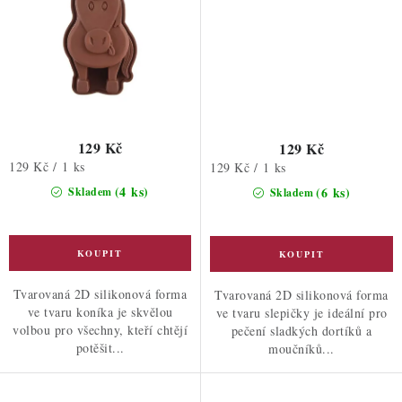
129 Kč
129 Kč
Měrná
129 Kč / 1 ks
Měrná
129 Kč / 1 ks
cena:
cena:
(4 ks)
(6 ks)
Skladem
Skladem
Tvarovaná 2D silikonová forma
Tvarovaná 2D silikonová forma
ve tvaru koníka je skvělou
ve tvaru slepičky je ideální pro
volbou pro všechny, kteří chtějí
pečení sladkých dortíků a
potěšit...
moučníků...