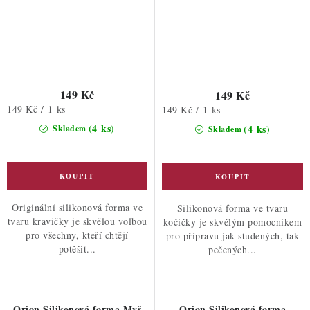
149 Kč
149 Kč
Měrná
149 Kč / 1 ks
Měrná
149 Kč / 1 ks
cena:
cena:
(4 ks)
(4 ks)
Skladem
Skladem
Originální silikonová forma ve
Silikonová forma ve tvaru
tvaru kravičky je skvělou volbou
kočičky je skvělým pomocníkem
pro všechny, kteří chtějí
pro přípravu jak studených, tak
potěšit...
pečených...
Orion Silikonová forma Myš
Orion Silikonová forma