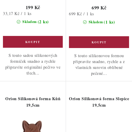
199 Kč
699 Kč
Měrná
33,17 Kč / 1 ks
Měrná
699 Kč / 1 ks
cena:
cena:
(2 ks)
(1 ks)
Skladem
Skladem
S touto sadou silikonových
S touto silikonovou formou
formiček snadno a rychle
připravíte snadno, rychle a z
připravíte originální pečivo ve
vlastních surovin oblíbené
třech...
pečené...
Orion Silikonová forma Kůň
Orion Silikonová forma Slepice
19,5cm
19,5cm