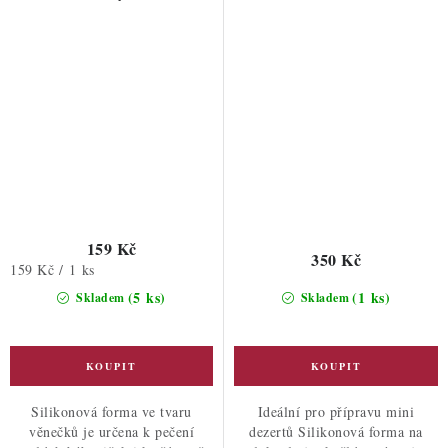
159 Kč
350 Kč
Měrná
159 Kč / 1 ks
cena:
(5 ks)
(1 ks)
Skladem
Skladem
Silikonová forma ve tvaru
Ideální pro přípravu mini
věnečků je určena k pečení
dezertů Silikonová forma na