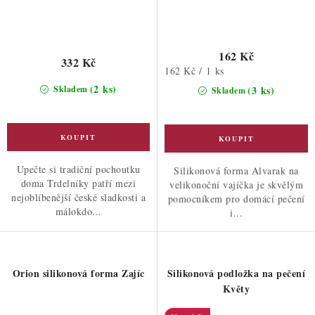
162 Kč
332 Kč
Měrná
162 Kč / 1 ks
cena:
(2 ks)
Skladem
(3 ks)
Skladem
Upečte si tradiční pochoutku
Silikonová forma Alvarak na
doma Trdelníky patří mezi
velikonoční vajíčka je skvělým
nejoblíbenější české sladkosti a
pomocníkem pro domácí pečení
málokdo...
i...
Orion silikonová forma Zajíc
Silikonová podložka na pečení
Květy