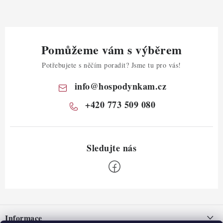
Pomůžeme vám s výběrem
Potřebujete s něčím poradit? Jsme tu pro vás!
info
@
hospodynkam.cz
+420 773 509 080
Z
á
Informace
p