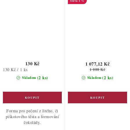
1 %
130 Kč
1 077,12 Kč
1 088 Kč
Měrná
130 Kč / 1 ks
cena:
(2 ks)
(2 ks)
Skladem
Skladem
Forma pro pečení z litého, či
piškotového těsta a formování
čokolády.