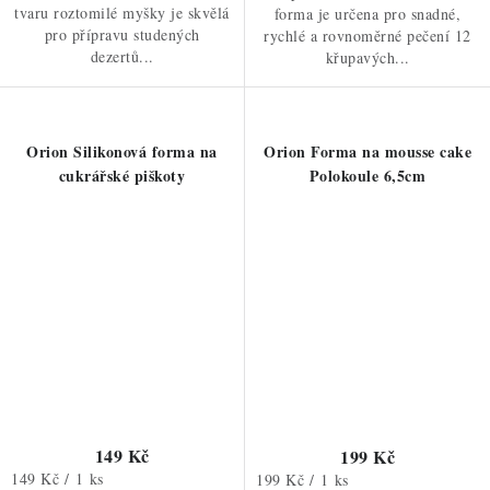
tvaru roztomilé myšky je skvělá
forma je určena pro snadné,
pro přípravu studených
rychlé a rovnoměrné pečení 12
dezertů...
křupavých...
Orion Silikonová forma na
Orion Forma na mousse cake
cukrářské piškoty
Polokoule 6,5cm
149 Kč
199 Kč
Měrná
149 Kč / 1 ks
Měrná
199 Kč / 1 ks