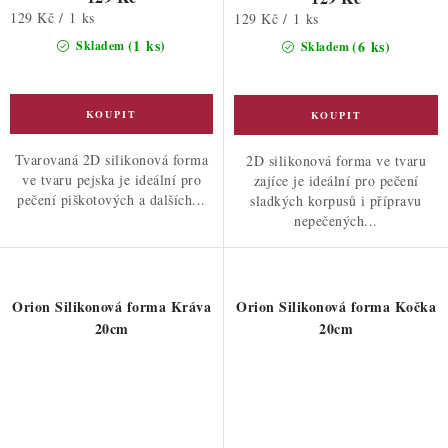
Měrná
129 Kč / 1 ks
Měrná
129 Kč / 1 ks
cena:
cena:
(1 ks)
(6 ks)
Skladem
Skladem
Tvarovaná 2D silikonová forma
2D silikonová forma ve tvaru
ve tvaru pejska je ideální pro
zajíce je ideální pro pečení
pečení piškotových a dalších...
sladkých korpusů i přípravu
nepečených...
Orion Silikonová forma Kráva
Orion Silikonová forma Kočka
20cm
20cm