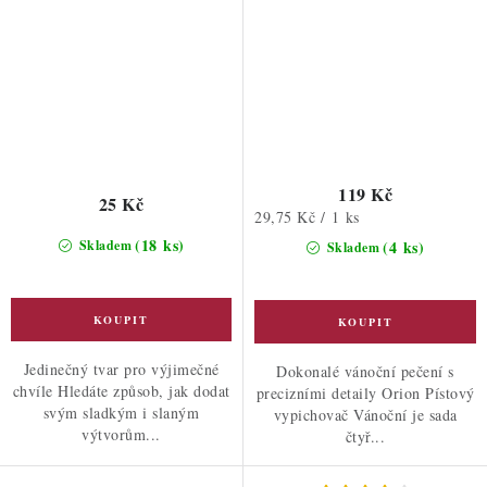
119 Kč
25 Kč
Měrná
29,75 Kč / 1 ks
cena:
(18 ks)
Skladem
(4 ks)
Skladem
Jedinečný tvar pro výjimečné
Dokonalé vánoční pečení s
chvíle Hledáte způsob, jak dodat
precizními detaily Orion Pístový
svým sladkým i slaným
vypichovač Vánoční je sada
výtvorům...
čtyř...