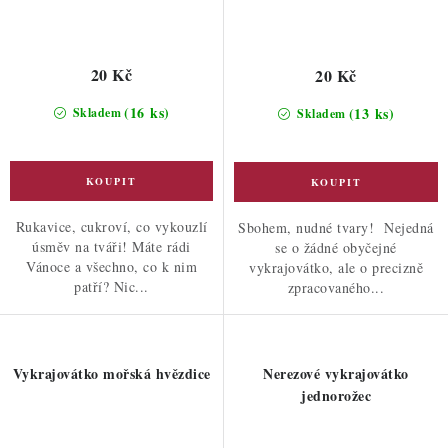
20 Kč
20 Kč
(16 ks)
(13 ks)
Skladem
Skladem
Rukavice, cukroví, co vykouzlí
Sbohem, nudné tvary! Nejedná
úsměv na tváři! Máte rádi
se o žádné obyčejné
Vánoce a všechno, co k nim
vykrajovátko, ale o precizně
patří? Nic...
zpracovaného...
Vykrajovátko mořská hvězdice
Nerezové vykrajovátko
jednorožec