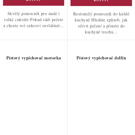
Skvělý pomocník pro malé i
Roztomilý pomocník do každé
velké cukráře Pokud rádi pečete
kuchyně Hledáte způsob, jak
a chcete své cukroví ozvláštnit...
oživit pečení a přinést do
kuchyně trochu...
Pístový vypichovač motorka
Pístový vypichovač delfín