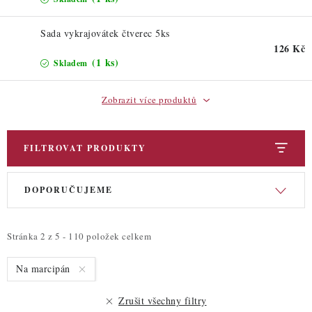
ZDRAVÉ PEČENÍ
Sada vykrajovátek čtverec 5ks
DÁRKOVÉ POUKAZY
126 Kč
(1 ks)
Skladem
TÉMATICKÉ PRODUKTY
Zobrazit více produktů
PROFI BALENÍ
NOVÉ ZBOŽÍ
FILTROVAT PRODUKTY
V
Ř
ZNAČKY
DOPORUČUJEME
ý
a
p
z
Nepřevzetí zásilky na dobírku
Obchodní podmínky
i
e
Stránka
2
z
5
-
110
položek celkem
Hodnocení obchodu
Blog
Moje objednávka
s
n
Podmínky ochrany osobních údajů
Na marcipán
p
í
r
p
Zrušit všechny filtry