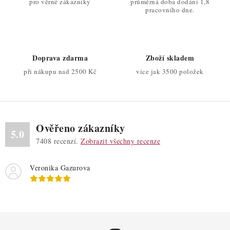
pro věrné zákazníky
průměrná doba dodání 1,8
á
k
pracovního dne.
n
y
í
v
ý
Doprava zdarma
Zboží skladem
p
při nákupu nad 2500 Kč
více jak 3500 položek
i
s
u
Ověřeno zákazníky
5.0
7408
recenzí.
Zobrazit všechny recenze
Veronika Gazurova