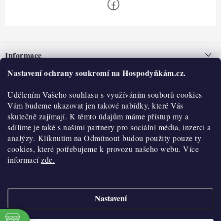
Z
á
Informace
p
a
Nastavení ochrany soukromí na Hospodyňkám.cz.
Nepřevzetí zásilky na dobírku
O nás
t
Obchodní podmínky
Udělením Vašeho souhlasu s využíváním souborů cookies
í
Historie
O nákupu
Vám budeme ukazovat jen takové nabídky, které Vás
Hodnocení obchodu
skutečně zajímají. K těmto údajům máme přístup my a
Kontakty
Reklamace a vratky
sdílíme je také s našimi partnery pro sociální média, inzerci a
Blog
analýzy. Kliknutím na Odmítnout budou použity pouze ty
cookies, které potřebujeme k provozu našeho webu. Více
Moje objednávka
Výdejní místa
informací
zde.
Podmínky ochrany osobních údajů
Cookies
Nastavení
Vydělávejte s námi
Copyright 2026
Hospodyňkám.cz
. Všechna práva vyhrazena.
Upravit nastavení