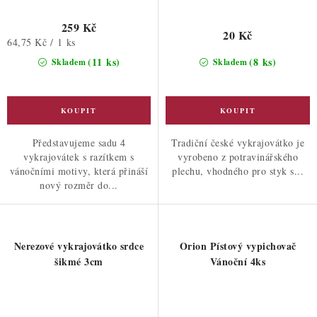
259 Kč
20 Kč
Měrná
64,75 Kč / 1 ks
cena:
(11 ks)
(8 ks)
Skladem
Skladem
Představujeme sadu 4
Tradiční české vykrajovátko je
vykrajovátek s razítkem s
vyrobeno z potravinářského
vánočními motivy, která přináší
plechu, vhodného pro styk s...
nový rozměr do...
Nerezové vykrajovátko srdce
Orion Pístový vypichovač
šikmé 3cm
Vánoční 4ks