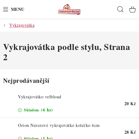
Přejít
Hleda
na
obsah
Vykrajovátka
POTŘEBY
POMŮCKY
Vykrajovátka podle stylu
, Strana
2
SUROVINY
DEKORACE
Nejprodávanější
PRO OSLAVY
Vykrajovátko velbloud
20 Kč
DO KUCHYNĚ
(6 ks)
Skladem
POCHUTINY
Orion Nerezové vykrajovátko kolečko 6cm
28 Kč
(1 ks)
Skladem