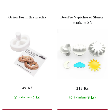
o
r
d
o
u
d
Orion Formička preclík
Dekofee Vypichovač Slunce,
k
u
mrak, měsíc
t
k
ů
t
ů
49 Kč
215 Kč
(6 ks)
(6 ks)
Skladem
Skladem