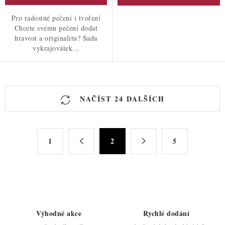
Pro radostné pečení i tvoření
Chcete svému pečení dodat
hravost a originalitu? Sada
vykrajovátek...
O
NAČÍST 24 DALŠÍCH
v
l
á
S
d
1
2
5
t
a
r
c
á
n
í
k
p
o
r
Výhodné akce
Rychlé dodání
v
v