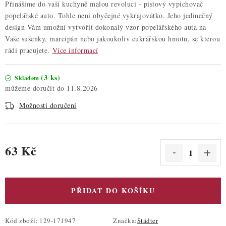
Přinášíme do vaší kuchyně malou revoluci - pístový vypichovač
popelářské auto. Tohle není obyčejné vykrajovátko. Jeho jedinečný
design Vám umožní vytvořit dokonalý vzor popelářského auta na
Vaše sušenky, marcipán nebo jakoukoliv cukrářskou hmotu, se kterou
rádi pracujete.
Více informací
(3 ks)
Skladem
11.8.2026
Možnosti doručení
63 Kč
Měrná cena:
PŘIDAT DO KOŠÍKU
Kód zboží:
129-171947
Značka:
Städter