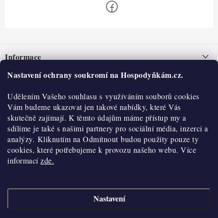
Z
á
Informace
p
a
Nastavení ochrany soukromí na Hospodyňkám.cz.
Nepřevzetí zásilky na dobírku
O nás
t
Obchodní podmínky
Udělením Vašeho souhlasu s využíváním souborů cookies
í
Historie
O nákupu
Vám budeme ukazovat jen takové nabídky, které Vás
Hodnocení obchodu
skutečně zajímají. K těmto údajům máme přístup my a
Kontakty
Reklamace a vratky
sdílíme je také s našimi partnery pro sociální média, inzerci a
Blog
analýzy. Kliknutím na Odmítnout budou použity pouze ty
cookies, které potřebujeme k provozu našeho webu. Více
Moje objednávka
Výdejní místa
informací
zde.
Podmínky ochrany osobních údajů
Cookies
Nastavení
Vydělávejte s námi
Copyright 2026
Hospodyňkám.cz
. Všechna práva vyhrazena.
Upravit nastavení