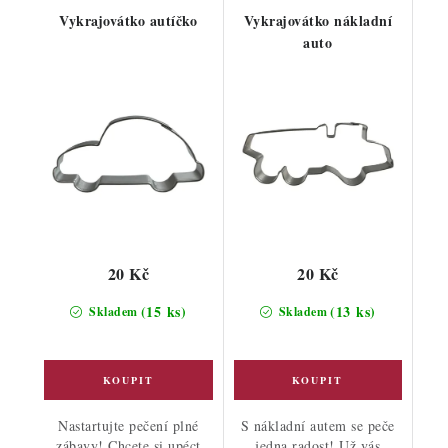
Vykrajovátko autíčko
Vykrajovátko nákladní
auto
20 Kč
20 Kč
(15 ks)
(13 ks)
Skladem
Skladem
Nastartujte pečení plné
S nákladní autem se peče
zábavy! Chcete si upéct
jedna radost! Už vás