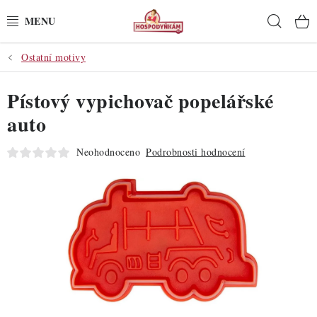
Přejít
Hleda
na
obsah
Ostatní motivy
POTŘEBY
Pístový vypichovač popelářské
POMŮCKY
auto
SUROVINY
Neohodnoceno
Podrobnosti hodnocení
DEKORACE
PRO OSLAVY
DO KUCHYNĚ
POCHUTINY