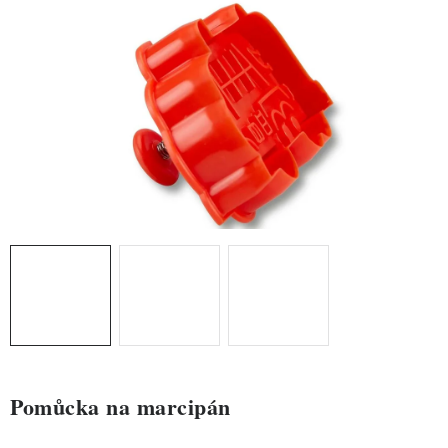
ZDRAVÉ PEČENÍ
DÁRKOVÉ POUKAZY
TÉMATICKÉ PRODUKTY
PROFI BALENÍ
NOVÉ ZBOŽÍ
ZNAČKY
Nepřevzetí zásilky na dobírku
Obchodní podmínky
Hodnocení obchodu
Blog
Moje objednávka
Podmínky ochrany osobních údajů
Pomůcka na marcipán