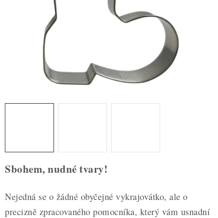
ZDRAVÉ PEČENÍ
DÁRKOVÉ POUKAZY
TÉMATICKÉ PRODUKTY
PROFI BALENÍ
NOVÉ ZBOŽÍ
ZNAČKY
Nepřevzetí zásilky na dobírku
Obchodní podmínky
Sbohem, nudné tvary!
Hodnocení obchodu
Blog
Moje objednávka
Podmínky ochrany osobních údajů
Nejedná se o žádné obyčejné vykrajovátko, ale o
precizně zpracovaného pomocníka, který vám usnadní