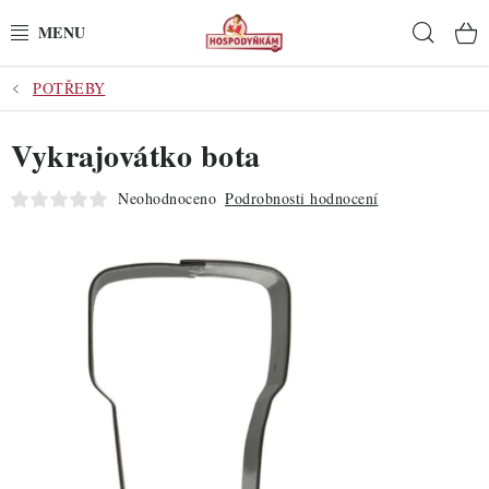
Přejít
Hleda
na
obsah
POTŘEBY
POTŘEBY
Vykrajovátko bota
POMŮCKY
Neohodnoceno
Podrobnosti hodnocení
SUROVINY
DEKORACE
PRO OSLAVY
DO KUCHYNĚ
POCHUTINY