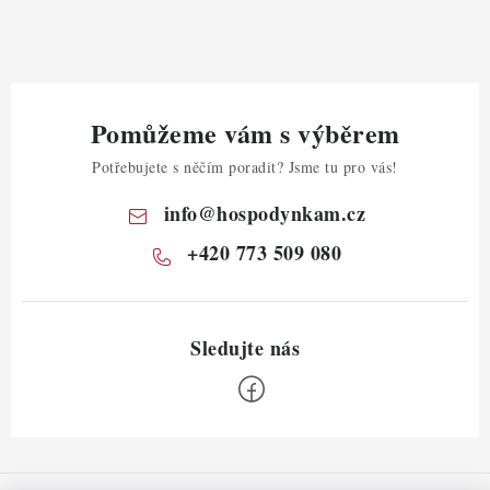
Pomůžeme vám s výběrem
Potřebujete s něčím poradit? Jsme tu pro vás!
info
@
hospodynkam.cz
+420 773 509 080
Z
á