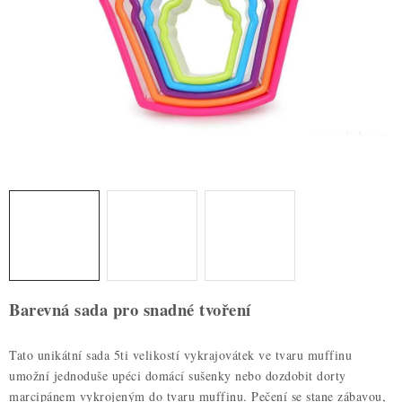
ZDRAVÉ PEČENÍ
DÁRKOVÉ POUKAZY
TÉMATICKÉ PRODUKTY
PROFI BALENÍ
NOVÉ ZBOŽÍ
ZNAČKY
Nepřevzetí zásilky na dobírku
Obchodní podmínky
Barevná sada pro snadné tvoření
Hodnocení obchodu
Blog
Moje objednávka
Podmínky ochrany osobních údajů
Tato unikátní sada 5ti velikostí vykrajovátek ve tvaru muffinu
umožní jednoduše upéci domácí sušenky nebo dozdobit dorty
marcipánem vykrojeným do tvaru muffinu. Pečení se stane zábavou,