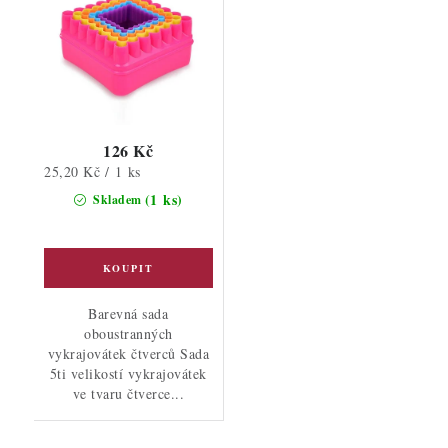
126 Kč
Měrná
25,20 Kč / 1 ks
cena:
(1 ks)
Skladem
Barevná sada
oboustranných
vykrajovátek čtverců Sada
5ti velikostí vykrajovátek
ve tvaru čtverce...