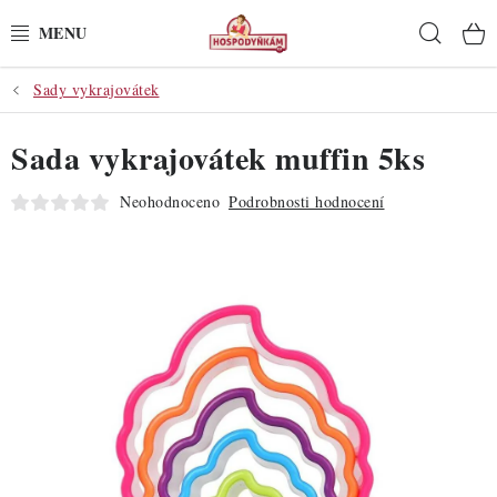
Přejít
Hleda
na
obsah
Sady vykrajovátek
POTŘEBY
Sada vykrajovátek muffin 5ks
POMŮCKY
Neohodnoceno
Podrobnosti hodnocení
SUROVINY
DEKORACE
PRO OSLAVY
DO KUCHYNĚ
POCHUTINY