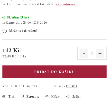
ke které můžeme přizvat také děti.
Více informací
(3 ks)
Skladem
12.8.2026
Možnosti doručení
112 Kč
Měrná cena:
22,40 Kč / 1 ks
PŘIDAT DO KOŠÍKU
Kód zboží:
141-DA35381
Značka:
DEDRA
Tisk
Zeptat se
Hlídat
Sdílet