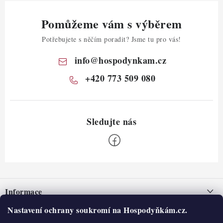
Pomůžeme vám s výběrem
Potřebujete s něčím poradit? Jsme tu pro vás!
info
@
hospodynkam.cz
+420 773 509 080
Z
á
Informace
p
a
Nastavení ochrany soukromí na Hospodyňkám.cz.
Nepřevzetí zásilky na dobírku
O nás