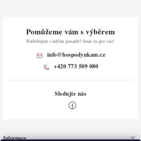
Pomůžeme vám s výběrem
Potřebujete s něčím poradit? Jsme tu pro vás!
info
@
hospodynkam.cz
+420 773 509 080
Z
á
Informace
p