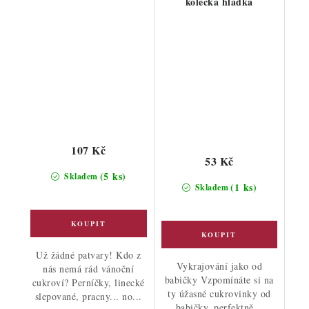
kolečka hladká
107 Kč
53 Kč
(5 ks)
Skladem
(1 ks)
Skladem
Už žádné patvary! Kdo z
Vykrajování jako od
nás nemá rád vánoční
babičky Vzpomínáte si na
cukroví? Perníčky, linecké
ty úžasné cukrovinky od
slepované, pracny... no...
babičky, perfektně...