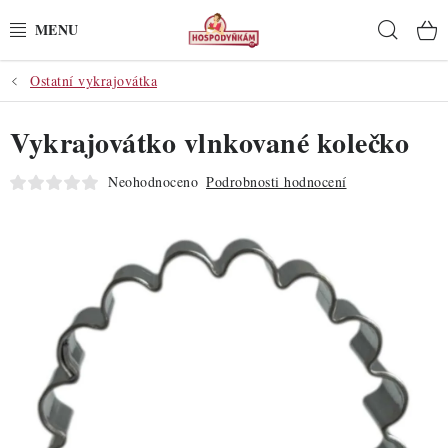
Přejít
Hleda
na
obsah
Ostatní vykrajovátka
POTŘEBY
Vykrajovátko vlnkované kolečko
POMŮCKY
Neohodnoceno
Podrobnosti hodnocení
SUROVINY
DEKORACE
PRO OSLAVY
DO KUCHYNĚ
POCHUTINY