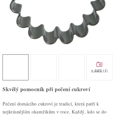
ZDRAVÉ PEČENÍ
DÁRKOVÉ POUKAZY
TÉMATICKÉ PRODUKTY
PROFI BALENÍ
NOVÉ ZBOŽÍ
ZNAČKY
+ další (1)
Nepřevzetí zásilky na dobírku
Obchodní podmínky
Skvělý pomocník při pečení cukroví
Hodnocení obchodu
Blog
Moje objednávka
Podmínky ochrany osobních údajů
Pečení domácího cukroví je tradicí, která patří k
nejkrásnějším okamžikům v roce. Každý, kdo se do