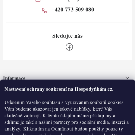
+420 773 509 080
Z
á
Informace
p
a
Nastavení ochrany soukromí na Hospodyňkám.cz.
Nepřevzetí zásilky na dobírku
O nás
t
Obchodní podmínky
Udělením Vašeho souhlasu s využíváním souborů cookies
í
Historie
O nákupu
Vám budeme ukazovat jen takové nabídky, které Vás
Hodnocení obchodu
skutečně zajímají. K těmto údajům máme přístup my a
Kontakty
Reklamace a vratky
sdílíme je také s našimi partnery pro sociální média, inzerci a
Blog
analýzy. Kliknutím na Odmítnout budou použity pouze ty