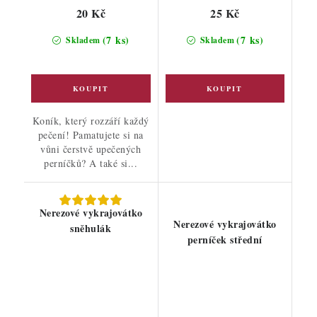
20 Kč
25 Kč
(7 ks)
(7 ks)
Skladem
Skladem
Koník, který rozzáří každý
pečení! Pamatujete si na
vůni čerstvě upečených
perníčků? A také si...
Nerezové vykrajovátko
Nerezové vykrajovátko
sněhulák
perníček střední