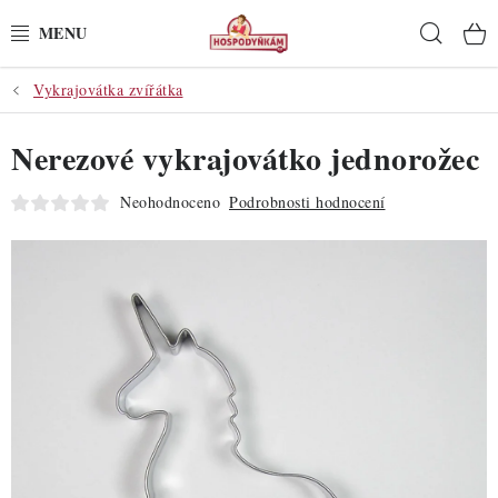
Přejít
Hleda
na
obsah
Vykrajovátka zvířátka
POTŘEBY
Nerezové vykrajovátko jednorožec
POMŮCKY
Neohodnoceno
Podrobnosti hodnocení
SUROVINY
DEKORACE
PRO OSLAVY
DO KUCHYNĚ
POCHUTINY