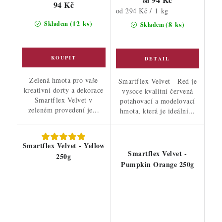
od
94 Kč
Měrná
od 294 Kč / 1 kg
cena:
(12 ks)
Skladem
(8 ks)
Skladem
Zelená hmota pro vaše
Smartflex Velvet - Red je
kreativní dorty a dekorace
vysoce kvalitní červená
Smartflex Velvet v
potahovací a modelovací
zeleném provedení je...
hmota, která je ideální...
Smartflex Velvet - Yellow
Smartflex Velvet -
250g
Pumpkin Orange 250g