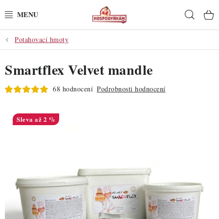
Přejít
Hleda
na
obsah
Potahovací hmoty
POTŘEBY
Smartflex Velvet mandle
POMŮCKY
68 hodnocení
Podrobnosti hodnocení
SUROVINY
DEKORACE
až 2 %
PRO OSLAVY
DO KUCHYNĚ
POCHUTINY