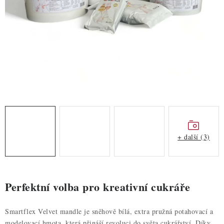
ZDRAVÉ PEČENÍ
DÁRKOVÉ POUKAZY
TÉMATICKÉ PRODUKTY
PROFI BALENÍ
NOVÉ ZBOŽÍ
ZNAČKY
+ další (3)
Nepřevzetí zásilky na dobírku
Obchodní podmínky
Hodnocení obchodu
Blog
Moje objednávka
Perfektní volba pro kreativní cukráře
Podmínky ochrany osobních údajů
Smartflex Velvet mandle je sněhově bílá, extra pružná potahovací a
modelovací hmota, která přináší revoluci do světa cukrářství. Díky