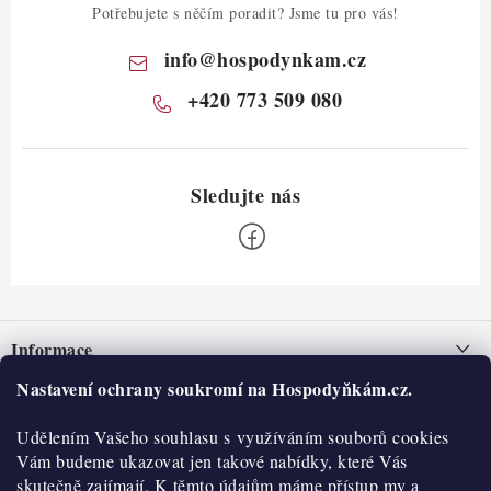
Potřebujete s něčím poradit? Jsme tu pro vás!
info
@
hospodynkam.cz
+420 773 509 080
Z
á
Informace
p
a
Nastavení ochrany soukromí na Hospodyňkám.cz.
Nepřevzetí zásilky na dobírku
O nás
t
Obchodní podmínky
Udělením Vašeho souhlasu s využíváním souborů cookies
í
Historie
O nákupu
Vám budeme ukazovat jen takové nabídky, které Vás
Hodnocení obchodu
skutečně zajímají. K těmto údajům máme přístup my a