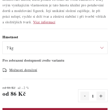
svým vynikajícím vlastnostem je tato hmota ideální pro potahování
dortů a modelování figurek. Její unikátní složení zajišťuje, že při
práci nelepí, rychle si drží tvar a zůstává stabilní i při tvorbě větších
a složitějších tvarů.
Více informací
Hmotnost
Možnosti doručení
od 86 Kč
až –2 %
od
86 Kč
Měrná cena: