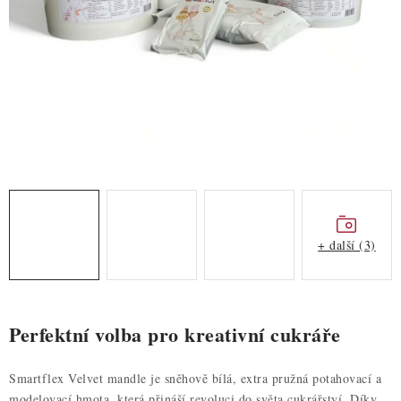
ZDRAVÉ PEČENÍ
DÁRKOVÉ POUKAZY
TÉMATICKÉ PRODUKTY
PROFI BALENÍ
NOVÉ ZBOŽÍ
ZNAČKY
+ další (3)
Nepřevzetí zásilky na dobírku
Obchodní podmínky
Hodnocení obchodu
Blog
Moje objednávka
Perfektní volba pro kreativní cukráře
Podmínky ochrany osobních údajů
Smartflex Velvet mandle je sněhově bílá, extra pružná potahovací a
modelovací hmota, která přináší revoluci do světa cukrářství. Díky