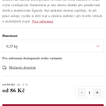
svým vynikajícím vlastnostem je tato hmota ideální pro potahování
dortů a modelování figurek. Její unikátní složení zajišťuje, že při
práci nelepí, rychle si drží tvar a zůstává stabilní i při tvorbě větších
a složitějších tvarů.
Více informací
Hmotnost
Možnosti doručení
od 86 Kč
až –2 %
od
86 Kč
Měrná cena: