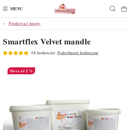
Přejít
Hleda
na
obsah
Potahovací hmoty
POTŘEBY
Smartflex Velvet mandle
POMŮCKY
68 hodnocení
Podrobnosti hodnocení
SUROVINY
DEKORACE
až 2 %
PRO OSLAVY
DO KUCHYNĚ
POCHUTINY