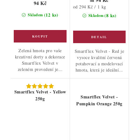
od
94 Kč
Měrná
od 294 Kč / 1 kg
cena:
(12 ks)
Skladem
(8 ks)
Skladem
Zelená hmota pro vaše
Smartflex Velvet - Red je
kreativní dorty a dekorace
vysoce kvalitní červená
Smartflex Velvet v
potahovací a modelovací
zeleném provedení je...
hmota, která je ideální...
Smartflex Velvet - Yellow
Smartflex Velvet -
250g
Pumpkin Orange 250g