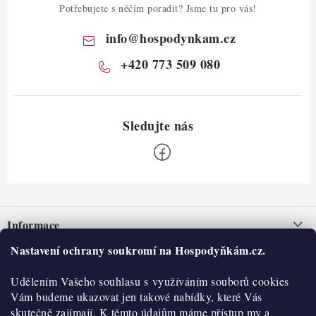
Potřebujete s něčím poradit? Jsme tu pro vás!
info
@
hospodynkam.cz
+420 773 509 080
Z
á
Informace
p
a
Nastavení ochrany soukromí na Hospodyňkám.cz.
Nepřevzetí zásilky na dobírku
O nás
t
Obchodní podmínky
Udělením Vašeho souhlasu s využíváním souborů cookies
í
Historie
O nákupu
Vám budeme ukazovat jen takové nabídky, které Vás
Hodnocení obchodu
skutečně zajímají. K těmto údajům máme přístup my a