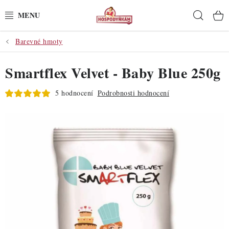
Přejít
Hleda
na
obsah
Barevné hmoty
POTŘEBY
Smartflex Velvet - Baby Blue 250g
POMŮCKY
5 hodnocení
Podrobnosti hodnocení
SUROVINY
DEKORACE
PRO OSLAVY
DO KUCHYNĚ
POCHUTINY