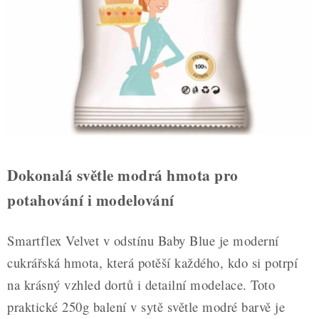
ZDRAVÉ PEČENÍ
DÁRKOVÉ POUKAZY
TÉMATICKÉ PRODUKTY
PROFI BALENÍ
NOVÉ ZBOŽÍ
Dokonalá světle modrá hmota pro
ZNAČKY
potahování i modelování
Nepřevzetí zásilky na dobírku
Obchodní podmínky
Smartflex Velvet v odstínu Baby Blue je moderní
Hodnocení obchodu
Blog
Moje objednávka
cukrářská hmota, která potěší každého, kdo si potrpí
Podmínky ochrany osobních údajů
na krásný vzhled dortů i detailní modelace. Toto
praktické 250g balení v sytě světle modré barvě je