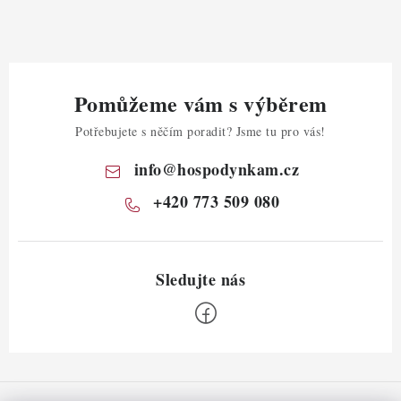
Pomůžeme vám s výběrem
Potřebujete s něčím poradit? Jsme tu pro vás!
info
@
hospodynkam.cz
+420 773 509 080
Z
á