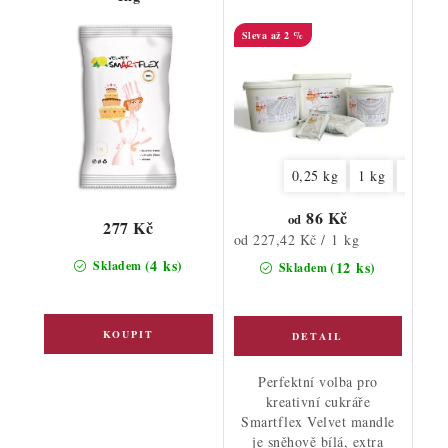
až 2 %
0,25 kg
1 kg
4 kg
86 Kč
od
277 Kč
Měrná
od 227,42 Kč / 1 kg
cena:
(4 ks)
Skladem
(12 ks)
Skladem
Perfektní volba pro
kreativní cukráře
Smartflex Velvet mandle
je sněhově bílá, extra