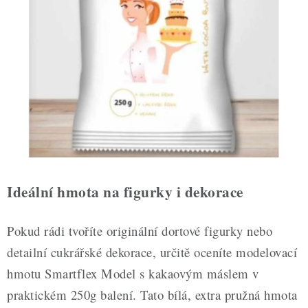
ZDRAVÉ PEČENÍ
DÁRKOVÉ POUKAZY
TÉMATICKÉ PRODUKTY
PROFI BALENÍ
NOVÉ ZBOŽÍ
ZNAČKY
Ideální hmota na figurky i dekorace
Nepřevzetí zásilky na dobírku
Obchodní podmínky
Pokud rádi tvoříte originální dortové figurky nebo
Hodnocení obchodu
Blog
Moje objednávka
detailní cukrářské dekorace, určitě oceníte modelovací
Podmínky ochrany osobních údajů
hmotu Smartflex Model s kakaovým máslem v
praktickém 250g balení. Tato bílá, extra pružná hmota