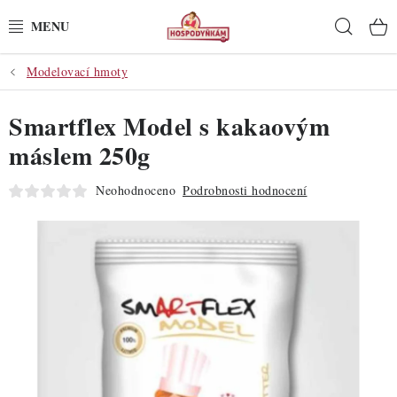
Přejít
Hleda
na
obsah
Modelovací hmoty
POTŘEBY
Smartflex Model s kakaovým
POMŮCKY
máslem 250g
SUROVINY
Neohodnoceno
Podrobnosti hodnocení
DEKORACE
PRO OSLAVY
DO KUCHYNĚ
POCHUTINY