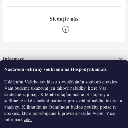
Z
á
Informace
p
a
Nastavení ochrany soukromí na Hospodyňkám.cz.
Nepřevzetí zásilky na dobírku
O nás
t
Obchodní podmínky
Udělením Vašeho souhlasu s využíváním souborů cookies
í
Historie
O nákupu
Vám budeme ukazovat jen takové nabídky, které Vás
Hodnocení obchodu
skutečně zajímají. K těmto údajům máme přístup my a
Kontakty
Reklamace a vratky
sdílíme je také s našimi partnery pro sociální média, inzerci a
Blog
analýzy. Kliknutím na Odmítnout budou použity pouze ty
cookies, které potřebujeme k provozu našeho webu. Více
Moje objednávka
Výdejní místa
informací
zde.
Podmínky ochrany osobních údajů
Cookies