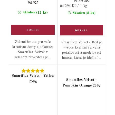
od
94 Kč
Měrná
od 294 Kč / 1 kg
cena:
(12 ks)
Skladem
(8 ks)
Skladem
Zelená hmota pro vaše
Smartflex Velvet - Red je
kreativní dorty a dekorace
vysoce kvalitní červená
Smartflex Velvet v
potahovací a modelovací
zeleném provedení je...
hmota, která je ideální...
Smartflex Velvet - Yellow
Smartflex Velvet -
250g
Pumpkin Orange 250g