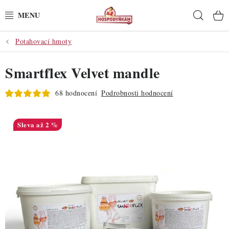
Přejít
Hleda
na
obsah
Potahovací hmoty
POTŘEBY
Smartflex Velvet mandle
POMŮCKY
68 hodnocení
Podrobnosti hodnocení
SUROVINY
DEKORACE
až 2 %
PRO OSLAVY
DO KUCHYNĚ
POCHUTINY