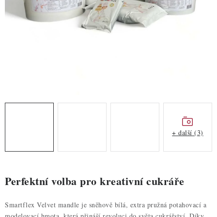
ZDRAVÉ PEČENÍ
DÁRKOVÉ POUKAZY
TÉMATICKÉ PRODUKTY
PROFI BALENÍ
NOVÉ ZBOŽÍ
ZNAČKY
+ další (3)
Nepřevzetí zásilky na dobírku
Obchodní podmínky
Hodnocení obchodu
Blog
Moje objednávka
Perfektní volba pro kreativní cukráře
Podmínky ochrany osobních údajů
Smartflex Velvet mandle je sněhově bílá, extra pružná potahovací a
modelovací hmota, která přináší revoluci do světa cukrářství. Díky