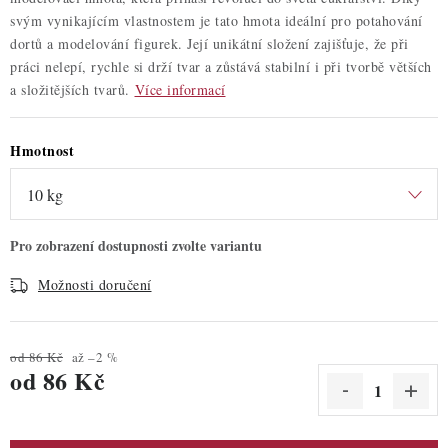
svým vynikajícím vlastnostem je tato hmota ideální pro potahování
dortů a modelování figurek. Její unikátní složení zajišťuje, že při
práci nelepí, rychle si drží tvar a zůstává stabilní i při tvorbě větších
a složitějších tvarů.
Více informací
Hmotnost
Možnosti doručení
od 86 Kč
až –2 %
od
86 Kč
Měrná cena: