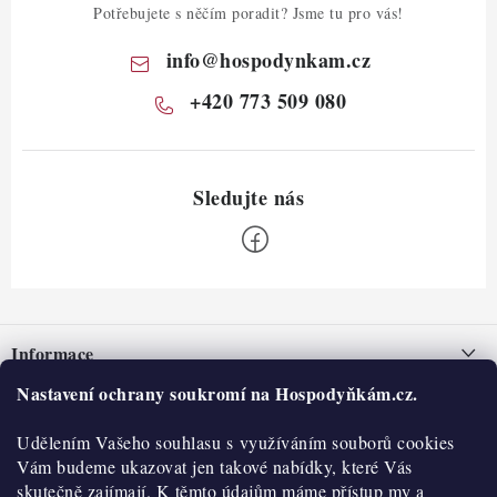
Potřebujete s něčím poradit? Jsme tu pro vás!
info
@
hospodynkam.cz
+420 773 509 080
Z
á
Informace
p
a
Nastavení ochrany soukromí na Hospodyňkám.cz.
Nepřevzetí zásilky na dobírku
O nás
t
Obchodní podmínky
Udělením Vašeho souhlasu s využíváním souborů cookies
í
Historie
O nákupu
Vám budeme ukazovat jen takové nabídky, které Vás
Hodnocení obchodu
skutečně zajímají. K těmto údajům máme přístup my a