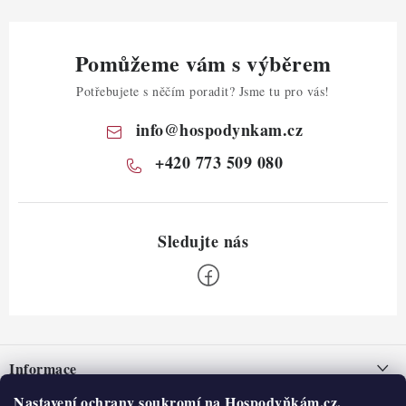
Pomůžeme vám s výběrem
Potřebujete s něčím poradit? Jsme tu pro vás!
info
@
hospodynkam.cz
+420 773 509 080
Z
á
Informace
p
a
Nastavení ochrany soukromí na Hospodyňkám.cz.
Nepřevzetí zásilky na dobírku