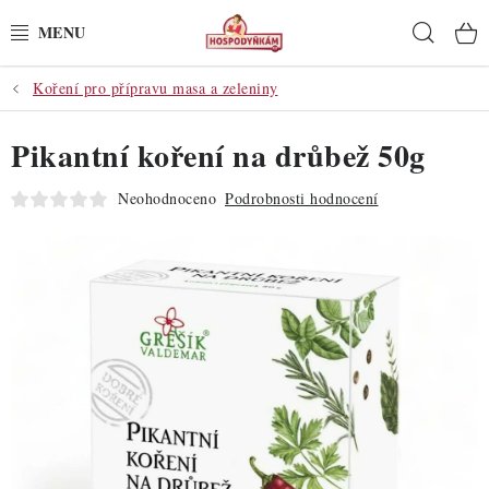
Přejít
Hleda
na
obsah
Koření pro přípravu masa a zeleniny
POTŘEBY
Pikantní koření na drůbež 50g
POMŮCKY
Neohodnoceno
Podrobnosti hodnocení
SUROVINY
DEKORACE
PRO OSLAVY
DO KUCHYNĚ
POCHUTINY