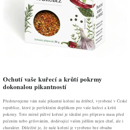
ZDRAVÉ PEČENÍ
DÁRKOVÉ POUKAZY
TÉMATICKÉ PRODUKTY
PROFI BALENÍ
NOVÉ ZBOŽÍ
ZNAČKY
Ochutí vaše kuřecí a krůtí pokrmy
dokonalou pikantností
Nepřevzetí zásilky na dobírku
Obchodní podmínky
Představujeme vám naše pikantní koření na drůbež, vyrobené v České
Hodnocení obchodu
Blog
Moje objednávka
republice, které je perfektním doplňkem pro vaše kuřecí a krůtí
Podmínky ochrany osobních údajů
pokrmy. Toto mírně pálivé koření je ideální pro přípravu masa před
pečením nebo grilováním, dodávající vašim jídlům nejen chuť, ale i
charakter. Důležité je, že naše koření je vyrobeno bez obsahu