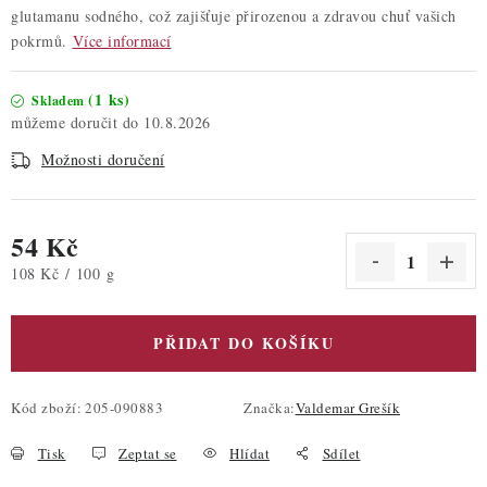
glutamanu sodného, což zajišťuje přirozenou a zdravou chuť vašich
pokrmů.
Více informací
(1 ks)
Skladem
10.8.2026
Možnosti doručení
54 Kč
Měrná cena:
108 Kč / 100 g
PŘIDAT DO KOŠÍKU
Kód zboží:
205-090883
Značka:
Valdemar Grešík
Tisk
Zeptat se
Hlídat
Sdílet