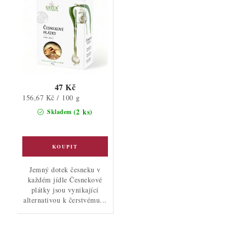
47 Kč
Měrná
156,67 Kč / 100 g
cena:
(2 ks)
Skladem
Jemný dotek česneku v
každém jídle Česnekové
plátky jsou vynikající
alternativou k čerstvému...