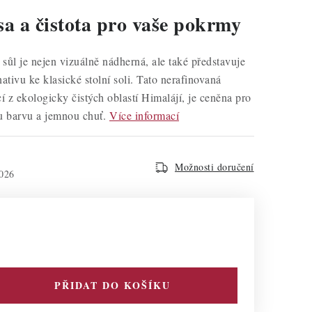
sa a čistota pro vaše pokrmy
sůl je nejen vizuálně nádherná, ale také představuje
nativu ke klasické stolní soli. Tato nerafinovaná
í z ekologicky čistých oblastí Himalájí, je ceněna pro
u barvu a jemnou chuť.
Více informací
Možnosti doručení
026
PŘIDAT DO KOŠÍKU