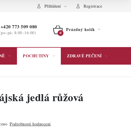
ochrany osobních údajů
Přihlášení
Registrace
+420 773 509 080
Prázdný košík
(po–pá: 8:00–16:00)
NÁKUPNÍ
KOŠÍK
NĚ
POCHUTINY
ZDRAVÉ PEČENÍ
DÁR
ájská jedlá růžová
ceno
Podrobnosti hodnocení