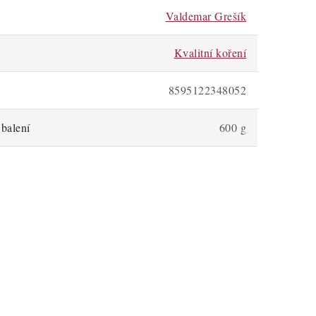
Valdemar Grešík
Kvalitní koření
8595122348052
balení
600 g