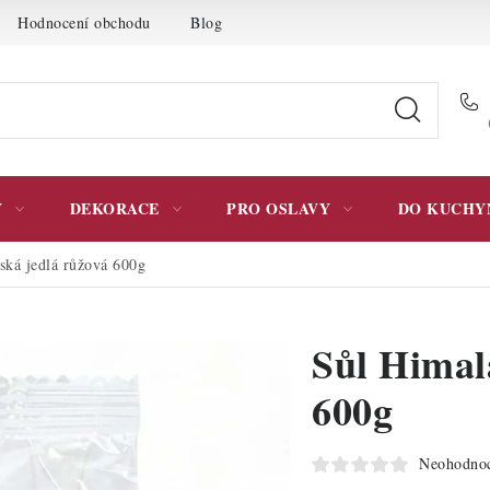
Hodnocení obchodu
Blog
Moje objednávka
Podmínky 
Y
DEKORACE
PRO OSLAVY
DO KUCHY
ská jedlá růžová 600g
Sůl Himal
600g
Neohodno