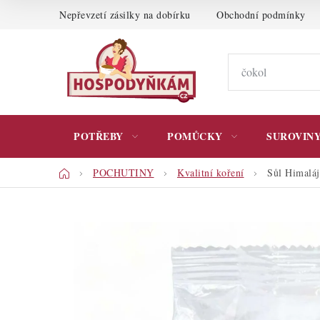
Přejít
Nepřevzetí zásilky na dobírku
Obchodní podmínky
na
obsah
POTŘEBY
POMŮCKY
SUROVIN
Domů
POCHUTINY
Kvalitní koření
Sůl Himaláj