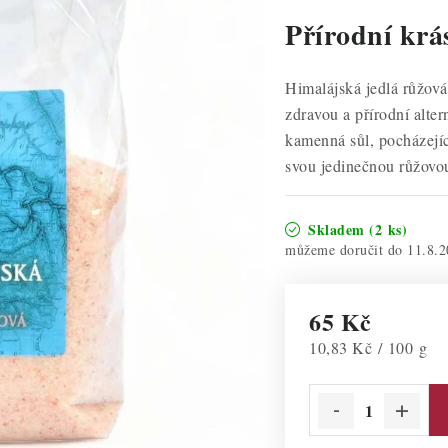
Přírodní krá
Himalájská jedlá růžová 
zdravou a přírodní alter
kamenná sůl, pocházejíc
svou jedinečnou růžovo
Skladem
(2 ks)
11.8.2
65 Kč
Měrná cena:
10,83 Kč / 100 g