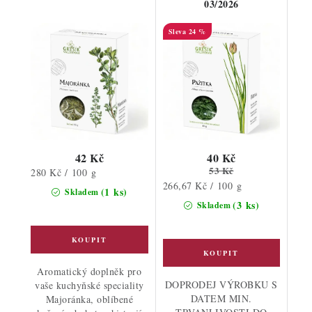
03/2026
24 %
42 Kč
40 Kč
53 Kč
Měrná
280 Kč / 100 g
Měrná
266,67 Kč / 100 g
cena:
(1 ks)
Skladem
cena:
(3 ks)
Skladem
Aromatický doplněk pro
DOPRODEJ VÝROBKU S
vaše kuchyňské speciality
DATEM MIN.
Majoránka, oblíbené