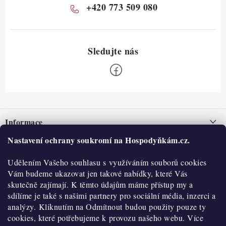
+420 773 509 080
Z
á
Informace
p
a
Nastavení ochrany soukromí na Hospodyňkám.cz.
Nepřevzetí zásilky na dobírku
O nás
t
Obchodní podmínky
Udělením Vašeho souhlasu s využíváním souborů cookies
í
Historie
O nákupu
Vám budeme ukazovat jen takové nabídky, které Vás
Hodnocení obchodu
skutečně zajímají. K těmto údajům máme přístup my a
Kontakty
Reklamace a vratky
sdílíme je také s našimi partnery pro sociální média, inzerci a
Blog
analýzy. Kliknutím na Odmítnout budou použity pouze ty
cookies, které potřebujeme k provozu našeho webu. Více
Moje objednávka
Výdejní místa