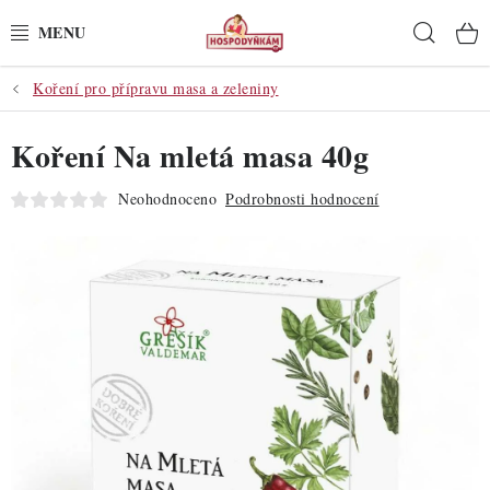
Přejít
Hleda
na
obsah
Koření pro přípravu masa a zeleniny
POTŘEBY
Koření Na mletá masa 40g
POMŮCKY
Neohodnoceno
Podrobnosti hodnocení
SUROVINY
DEKORACE
PRO OSLAVY
DO KUCHYNĚ
POCHUTINY