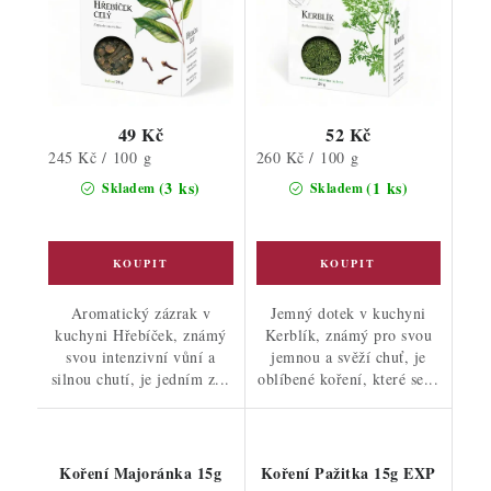
49 Kč
52 Kč
Měrná
Měrná
245 Kč / 100 g
260 Kč / 100 g
cena:
cena:
(3 ks)
(1 ks)
Skladem
Skladem
Aromatický zázrak v
Jemný dotek v kuchyni
kuchyni Hřebíček, známý
Kerblík, známý pro svou
svou intenzivní vůní a
jemnou a svěží chuť, je
silnou chutí, je jedním z...
oblíbené koření, které se...
Koření Majoránka 15g
Koření Pažitka 15g EXP