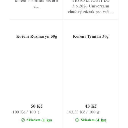
TRVANLIVOSTI DO
koření s bohatou historií
3.6.2026 Univerzální
a...
chuťový zázrak pro vaši...
Koření Rozmarýn 50g
Koření Tymián 30g
50 Kč
43 Kč
Měrná
Měrná
100 Kč / 100 g
143,33 Kč / 100 g
cena:
cena:
(1 ks)
(4 ks)
Skladem
Skladem