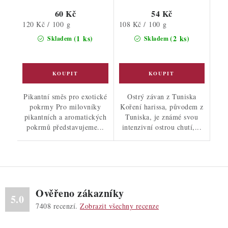
60 Kč
54 Kč
Měrná
Měrná
120 Kč / 100 g
108 Kč / 100 g
cena:
cena:
(1 ks)
(2 ks)
Skladem
Skladem
Pikantní směs pro exotické
Ostrý závan z Tuniska
pokrmy Pro milovníky
Koření harissa, původem z
pikantních a aromatických
Tuniska, je známé svou
pokrmů představujeme...
intenzivní ostrou chutí,...
Ověřeno zákazníky
5.0
7408
recenzí.
Zobrazit všechny recenze