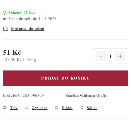
(2 ks)
Skladem
11.8.2026
Možnosti doručení
51 Kč
Měrná cena:
127,50 Kč / 100 g
PŘIDAT DO KOŠÍKU
Kód zboží:
205-090899
Značka:
Valdemar Grešík
Tisk
Zeptat se
Hlídat
Sdílet