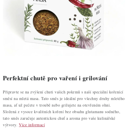
ZDRAVÉ PEČENÍ
DÁRKOVÉ POUKAZY
TÉMATICKÉ PRODUKTY
PROFI BALENÍ
NOVÉ ZBOŽÍ
ZNAČKY
Perfektní chutě pro vaření i grilování
Nepřevzetí zásilky na dobírku
Obchodní podmínky
Připravte se na zvýšení chuti vašich pokrmů s naší speciální kořenící
směsí na mletá masa. Tato směs je ideální pro všechny druhy mletého
Hodnocení obchodu
Blog
Moje objednávka
masa, ať už pečete v troubě nebo grilujete na otevřeném ohni.
Podmínky ochrany osobních údajů
Složená z vysoce kvalitních koření bez obsahu glutamanu sodného,
tato směs zaručuje autentickou chuť a aroma pro vaše kulinářské
výtvory.
Více informací