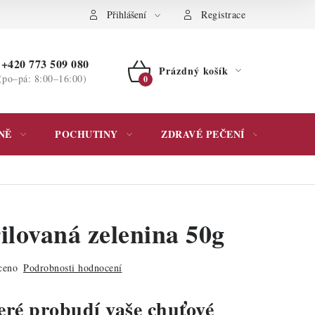
ochrany osobních údajů
Přihlášení
Registrace
+420 773 509 080
Prázdný košík
(po–pá: 8:00–16:00)
NÁKUPNÍ
KOŠÍK
NĚ
POCHUTINY
ZDRAVÉ PEČENÍ
DÁR
ilovaná zelenina 50g
ceno
Podrobnosti hodnocení
eré probudí vaše chuťové