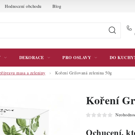
Hodnocení obchodu
Blog
Moje objednávka
Podmínky 
Y
DEKORACE
PRO OSLAVY
DO KUCHY
přípravu masa a zeleniny
Koření Grilovaná zelenina 50g
Koření Gr
Neohodno
Ochucení, kt