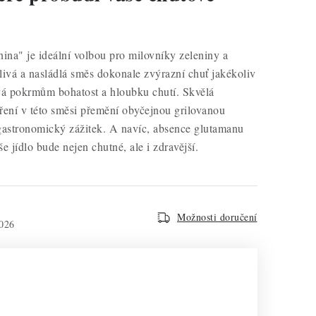
ina" je ideální volbou pro milovníky zeleniny a
álivá a nasládlá směs dokonale zvýrazní chuť jakékoliv
vá pokrmům bohatost a hloubku chutí. Skvělá
ření v této směsi přemění obyčejnou grilovanou
gastronomický zážitek. A navíc, absence glutamanu
še jídlo bude nejen chutné, ale i zdravější.
Možnosti doručení
026