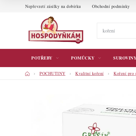
Přejít
Nepřevzetí zásilky na dobírku
Obchodní podmínky
na
obsah
POTŘEBY
POMŮCKY
SUROVIN
Domů
POCHUTINY
Kvalitní koření
Koření pro 