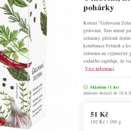
pohárky
Koření "Grilovaná Zelen
grilování. Tato mírně p
zeleniny, přičemž dodá
kombinace bylinek a ko
zeleninu na výjimečný 
sodného zajišťuje, že va
Více informací
Skladem
(1 ks)
10.8.2
51 Kč
Měrná cena:
102 Kč / 100 g