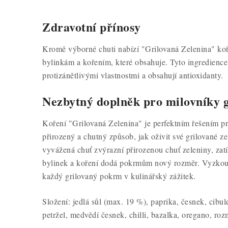
Zdravotní přínosy
Kromě výborné chuti nabízí "Grilovaná Zelenina" koř
bylinkám a kořením, které obsahuje. Tyto ingredienc
protizánětlivými vlastnostmi a obsahují antioxidanty.
Nezbytný doplněk pro milovníky g
Koření "Grilovaná Zelenina" je perfektním řešením p
přirozený a chutný způsob, jak oživit své grilované z
vyvážená chuť zvýrazní přirozenou chuť zeleniny, za
bylinek a koření dodá pokrmům nový rozměr. Vyzkouš
každý grilovaný pokrm v kulinářský zážitek.
Složení: jedlá sůl (max. 19 %), paprika, česnek, cibule
petržel, medvědí česnek, chilli, bazalka, oregano, roz