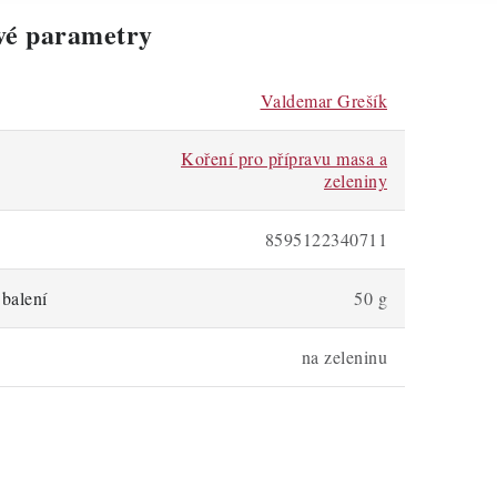
vé parametry
Valdemar Grešík
Koření pro přípravu masa a
zeleniny
8595122340711
balení
50 g
na zeleninu