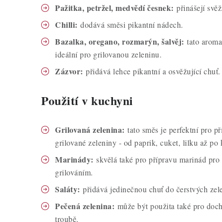
Pažitka, petržel, medvědí česnek:
přinášejí svěž
Chilli:
dodává směsi pikantní nádech.
Bazalka, oregano, rozmarýn, šalvěj:
tato aroma
ideální pro grilovanou zeleninu.
Zázvor:
přidává lehce pikantní a osvěžující chuť.
Použití v kuchyni
Grilovaná zelenina:
tato směs je perfektní pro p
grilované zeleniny - od paprik, cuket, lilku až po 
Marinády:
skvělá také pro přípravu marinád pro 
grilováním.
Saláty:
přidává jedinečnou chuť do čerstvých zele
Pečená zelenina:
může být použita také pro doch
troubě.