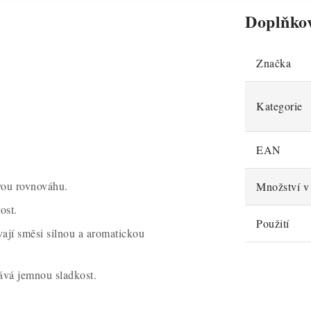
Doplňko
Značka
Kategorie
EAN
ou rovnováhu.
Množství v 
ost.
Použití
ají směsi silnou a aromatickou
ává jemnou sladkost.