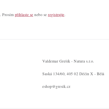
y. Prosím
přihlaste se
nebo se
registrujte
.
Valdemar Grešík - Natura s.r.o.
Saská 134/60, 405 02 Děčín X - Bělá
eshop@gresik.cz