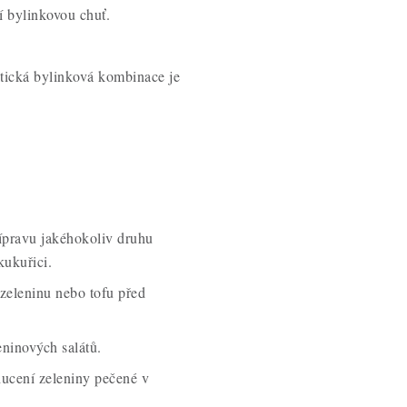
í bylinkovou chuť.
tická bylinková kombinace je
řípravu jakéhokoliv druhu
kukuřici.
zeleninu nebo tofu před
ninových salátů.
ucení zeleniny pečené v