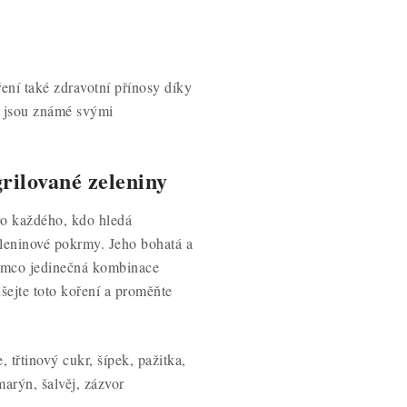
ení také zdravotní přínosy díky
e jsou známé svými
rilované zeleniny
ro každého, kdo hledá
eleninové pokrmy. Jeho bohatá a
tímco jedinečná kombinace
ejte toto koření a proměňte
, třtinový cukr, šípek, pažitka,
marýn, šalvěj, zázvor