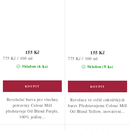
155 Kč
155 Kč
Měrná
775 Kč / 100 ml
Měrná
775 Kč / 100 ml
cena:
cena:
(6 ks)
(9 ks)
Skladem
Skladem
Revoluční barva pro všechny
Revoluce ve světě cukrářských
potraviny Colour Mill
barev Představujeme Colour Mill
představuje Oil Blend Purple,
Oil Blend Yellow, inovativní...
100% jedlou...