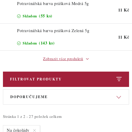
Potravinářská barva prášková Modrá 5g
11 Kč
(55 ks)
Skladem
Potravinářská barva prášková Zelená 5g
11 Kč
(143 ks)
Skladem
Zobrazit více produktů
FILTROVAT PRODUKTY
V
Ř
DOPORUČUJEME
ý
a
p
z
i
e
Stránka
1
z
2
-
27
položek celkem
s
n
Na čokolády