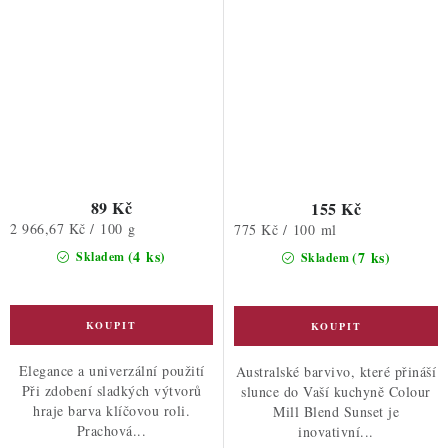
89 Kč
155 Kč
Měrná
2 966,67 Kč / 100 g
Měrná
775 Kč / 100 ml
cena:
cena:
(4 ks)
(7 ks)
Skladem
Skladem
Elegance a univerzální použití
Australské barvivo, které přináší
Při zdobení sladkých výtvorů
slunce do Vaší kuchyně Colour
hraje barva klíčovou roli.
Mill Blend Sunset je
Prachová...
inovativní...