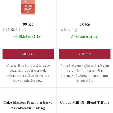
99 Kč
98 Kč
Měrná
4,95 Kč / 1 ml
Měrná
14 Kč / 1 g
cena:
cena:
(2 ks)
(4 ks)
Skladem
Skladem
Chcete-li svým dortům nebo
Pokud chcete svým cukrářským
dezertům dodat opravdu
výtvorům dodat svěží a
výraznou a stálou červenou
intenzivní zelený odstín, tento
barvu, sáhněte po...
speciální...
Cake Masters Prachová barva
Colour Mill Oil Blend Tiffany
na čokoládu Pink 6g