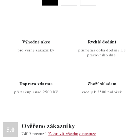
t
a
r
c
á
n
í
k
p
o
r
Výhodné akce
Rychlé dodání
v
v
pro věrné zákazníky
průměrná doba dodání 1,8
á
k
pracovního dne.
n
y
í
v
ý
Doprava zdarma
Zboží skladem
p
při nákupu nad 2500 Kč
více jak 3500 položek
i
s
u
Ověřeno zákazníky
5.0
7409
recenzí.
Zobrazit všechny recenze