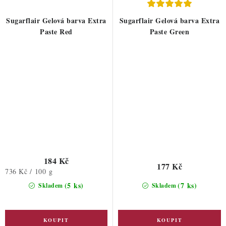
Sugarflair Gelová barva Extra
Sugarflair Gelová barva Extra
Paste Red
Paste Green
184 Kč
177 Kč
Měrná
736 Kč / 100 g
cena:
(5 ks)
(7 ks)
Skladem
Skladem