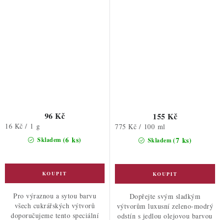
96 Kč
155 Kč
Měrná
16 Kč / 1 g
Měrná
775 Kč / 100 ml
cena:
cena:
(6 ks)
(7 ks)
Skladem
Skladem
Pro výraznou a sytou barvu
Dopřejte svým sladkým
všech cukrářských výtvorů
výtvorům luxusní zeleno-modrý
doporučujeme tento speciální
odstín s jedlou olejovou barvou