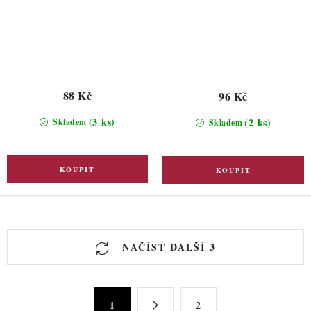
88 Kč
96 Kč
(3 ks)
(2 ks)
Skladem
Skladem
O
NAČÍST DALŠÍ 3
v
l
á
S
d
1
2