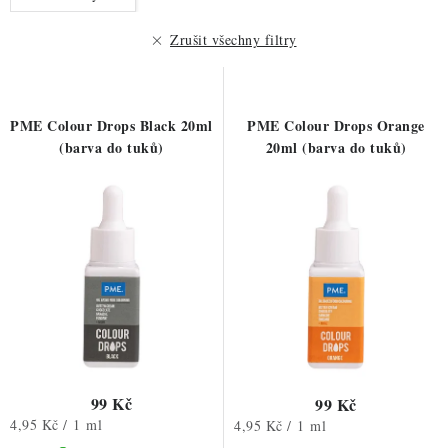
p
í
r
p
Zrušit všechny filtry
o
r
d
o
u
d
PME Colour Drops Black 20ml
PME Colour Drops Orange
k
u
(barva do tuků)
20ml (barva do tuků)
t
k
ů
t
ů
99 Kč
99 Kč
Měrná
4,95 Kč / 1 ml
Měrná
4,95 Kč / 1 ml
cena:
cena: