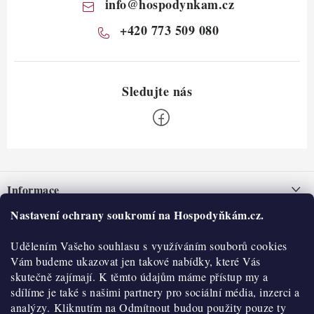
info
@
hospodynkam.cz
+420 773 509 080
Z
á
Informace
p
a
Nastavení ochrany soukromí na Hospodyňkám.cz.
Nepřevzetí zásilky na dobírku
O nás
t
Obchodní podmínky
Udělením Vašeho souhlasu s využíváním souborů cookies
í
Historie
O nákupu
Vám budeme ukazovat jen takové nabídky, které Vás
Hodnocení obchodu
skutečně zajímají. K těmto údajům máme přístup my a
Kontakty
Reklamace a vratky
sdílíme je také s našimi partnery pro sociální média, inzerci a
Blog
analýzy. Kliknutím na Odmítnout budou použity pouze ty