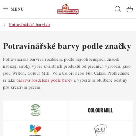
Přejít
Hleda
na
obsah
Potravinářské barvivo
POTŘEBY
POMŮCKY
Potravinářské barvy podle značky
SUROVINY
Potravinářská barviva rozdělená podle nejoblíbenějších značek
nabízejí široký výběr kvalitních produktů od předních výrobců, jako
jsou Wilton, Colour Mill, Vola Colori nebo Fun Cakes. Prohlédněte
DEKORACE
si také
barviva rozdělená podle barev
a vyberte si oblíbené odstíny
pro kreativní pečení.
PRO OSLAVY
DO KUCHYNĚ
POCHUTINY