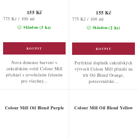
155 Kč
155 Kč
Měrná
775 Kč / 100 ml
Měrná
775 Kč / 100 ml
cena:
cena:
(3 ks)
(2 ks)
Skladem
Skladem
Nová dimenze barvení v
Perfektní doplněk cukrářských
cukrářském světě Colour Mill
výtvorů Colour Mill přináší na
přichází s revolučním řešením
trh Oil Blend Orange,
pro všechny...
potravinářské...
Colour Mill Oil Blend Purple
Colour Mill Oil Blend Yellow