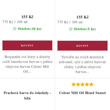
155 Kč
155 Kč
Měrná
775 Kč / 100 ml
Měrná
775 Kč / 100 ml
cena:
cena:
(10 ks)
(5 ks)
Skladem
Skladem
Rozjasněte své dorty a dezerty
Vytvořte na svých dezertech
svěží limetkovou barvou s jedlou
úchvatné, syté a zářivé barevné
olejovou barvou Colour Mill
efekty s jedlou olejovou
Oil...
barvou...
Prachová barva do čokolády -
Colour Mill Oil Blend Sunset
bílá