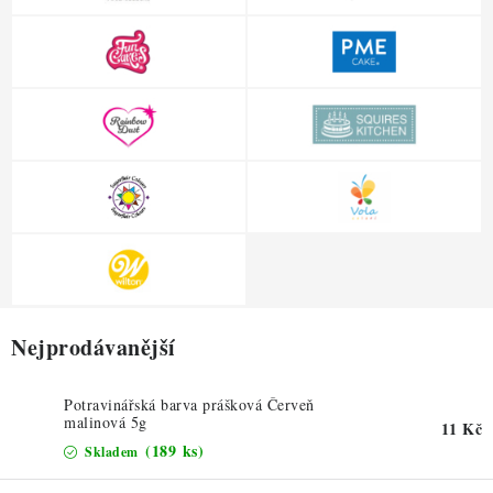
ZDRAVÉ PEČENÍ
DÁRKOVÉ POUKAZY
TÉMATICKÉ PRODUKTY
PROFI BALENÍ
NOVÉ ZBOŽÍ
ZNAČKY
Nejprodávanější
Nepřevzetí zásilky na dobírku
Obchodní podmínky
Hodnocení obchodu
Blog
Moje objednávka
Potravinářská barva prášková Červeň
Podmínky ochrany osobních údajů
malinová 5g
11 Kč
(189 ks)
Skladem