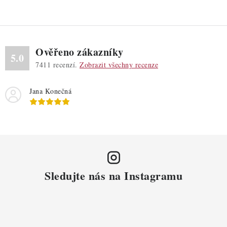
k
y
v
ý
Ověřeno zákazníky
p
5.0
7411
recenzí.
Zobrazit všechny recenze
i
s
Jana Konečná
u
Sledujte nás na Instagramu