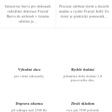
Intenzivní barva pro dokonalé
Precizní zdobení dortů a dezertů
cukrářské dekorace Fractal
snadno a rychle Fractal Jedlý fix
Barva do airbrush v černém
černý je praktický pomocník...
odstínu je...
O
v
l
á
d
Výhodné akce
Rychlé dodání
a
pro věrné zákazníky
průměrná doba dodání 1,8
c
pracovního dne.
í
p
r
Doprava zdarma
Zboží skladem
v
při nákupu nad 2500 Kč
více jak 3500 položek