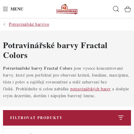
Přejít
Hleda
na
obsah
Potravinářské barvivo
POTŘEBY
POMŮCKY
Potravinářské barvy Fractal
Colors
SUROVINY
Potravinářské barvy Fractal Colors
jsou
vysoce koncentrované
DEKORACE
barvy, které jsou perfektní pro obarvení krémů, fondánu, marcipánu,
těsta i polev a zajišťují rovnoměrné a stálé zabarvení bez
PRO OSLAVY
fleků. Prohlédněte si celou nabídku
potravinářských barev
a
dodejte
svým dezertům, dortům i nápojům barevný šmrnc.
DO KUCHYNĚ
FILTROVAT PRODUKTY
POCHUTINY
V
Ř