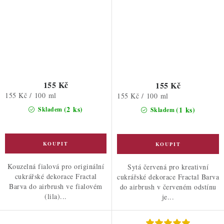
155 Kč
155 Kč
Měrná
155 Kč / 100 ml
Měrná
155 Kč / 100 ml
cena:
cena:
(2 ks)
(1 ks)
Skladem
Skladem
Kouzelná fialová pro originální
Sytá červená pro kreativní
cukrářské dekorace Fractal
cukrářské dekorace Fractal Barva
Barva do airbrush ve fialovém
do airbrush v červeném odstínu
(lila)...
je...