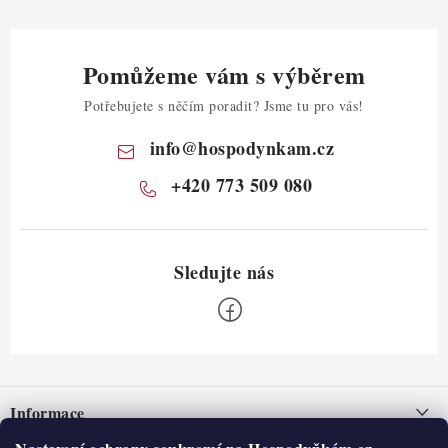
Pomůžeme vám s výběrem
Potřebujete s něčím poradit? Jsme tu pro vás!
info
@
hospodynkam.cz
+420 773 509 080
Z
á
Informace
p