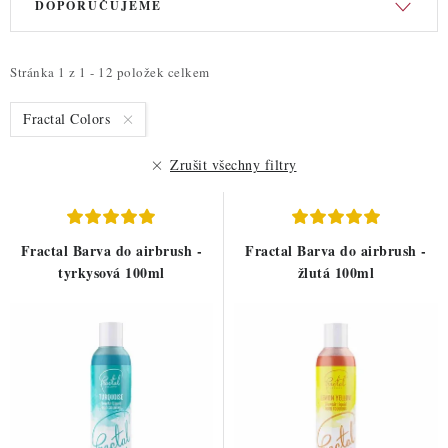
ZDRAVÉ PEČENÍ
DOPORUČUJEME
ý
a
p
z
DÁRKOVÉ POUKAZY
i
e
Stránka
1
z
1
-
12
položek celkem
s
n
TÉMATICKÉ PRODUKTY
Fractal Colors
p
í
r
p
PROFI BALENÍ
Zrušit všechny filtry
o
r
d
o
NOVÉ ZBOŽÍ
u
d
Fractal Barva do airbrush -
Fractal Barva do airbrush -
ZNAČKY
k
u
tyrkysová 100ml
žlutá 100ml
t
k
Nepřevzetí zásilky na dobírku
Obchodní podmínky
ů
t
ů
Hodnocení obchodu
Blog
Moje objednávka
Podmínky ochrany osobních údajů