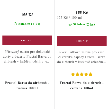
155 Kč
155 Kč
Měrná
155 Kč / 100 ml
cena:
(1 ks)
Skladem
(2 ks)
Skladem
Přirozený odstín pro dokonalé
Svěží lístkově zelená pro vaše
dorty a dezerty Fractal Barva do
cukrářské nápady Fractal Barva
airbrush v hnědém odstínu je...
do airbrush v lístkově zeleném...
Fractal Barva do airbrush -
Fractal Barva do airbrush -
fialová 100ml
červená 100ml