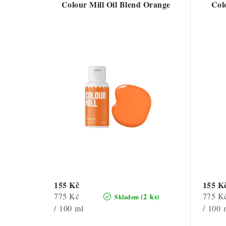
Colour Mill Oil Blend Orange
Col
155 Kč
155 K
Měrná
Měrná
775 Kč
775 K
(2 ks)
Skladem
cena:
cena:
/ 100 ml
/ 100 