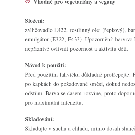
Vhodné pro vegetariány a vegany
Složení:
zvlhčovadlo E422, rostlinný olej (řepkový), b
emulgátor (E322, E433). Upozornění: barvivo
nepříznivě ovlivnit pozornost a aktivitu dětí.
Návod k použití:
Před použitím lahvičku důkladně protřepejte. 
po kapkách do požadované směsi, dokud nedo
odstínu. Barva se časem rozvine, proto dopor
pro maximální intenzitu.
Skladování:
Skladujte v suchu a chladu, mimo dosah sluneč