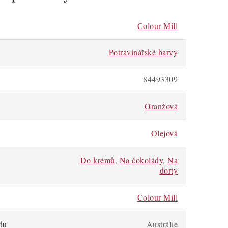
Colour Mill
Potravinářské barvy
84493309
Oranžová
Olejová
Do krémů
,
Na čokolády
,
Na
dorty
Colour Mill
du
Austrálie