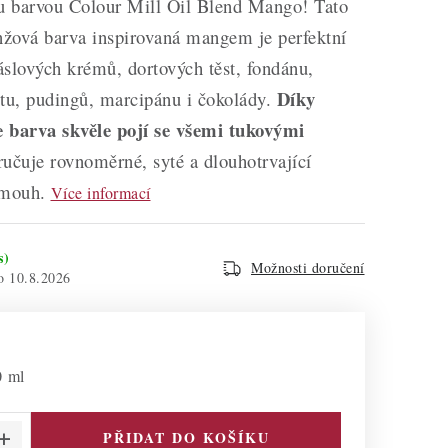
ou barvou Colour Mill Oil Blend Mango! Tato
nžová barva inspirovaná mangem je perfektní
slových krémů, dortových těst, fondánu,
Díky
ltu, pudingů, marcipánu i čokolády.
se barva skvěle pojí se všemi tukovými
učuje rovnoměrné, syté a dlouhotrvající
šmouh.
Více informací
s)
Možnosti doručení
10.8.2026
0 ml
PŘIDAT DO KOŠÍKU