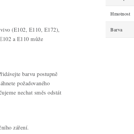
Hmotnost
arvivo (E102, E110, E172),
Barva
 E102 a E110 může
Přidávejte barvu postupně
sáhnete požadovaného
učujeme nechat směs odstát
ního záření.