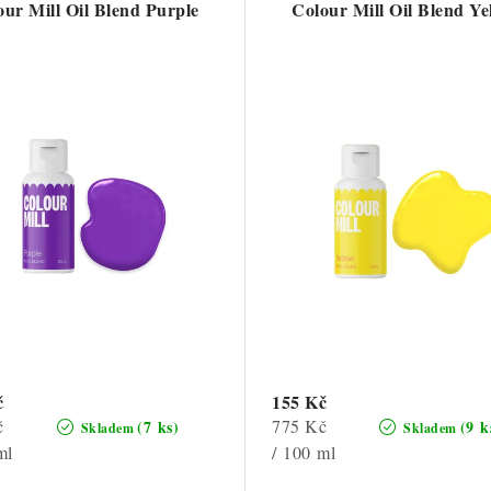
our Mill Oil Blend Purple
Colour Mill Oil Blend Ye
č
155 Kč
Měrná
č
775 Kč
(7 ks)
(9 k
Skladem
Skladem
cena:
ml
/ 100 ml