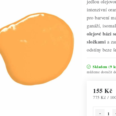
jedlou olejov
intenzivní ora
pro barvení má
ganáží, isoma
olejové bázi 
složkami
a zar
odstíny beze 
Skladem
(9 k
155 Kč
Měrná cena:
775 Kč / 10