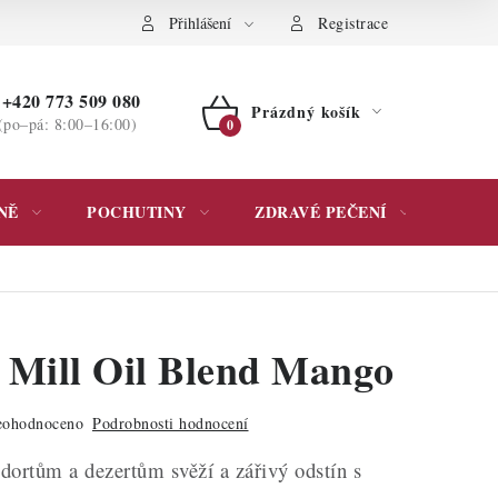
ochrany osobních údajů
Přihlášení
Registrace
+420 773 509 080
Prázdný košík
(po–pá: 8:00–16:00)
NÁKUPNÍ
KOŠÍK
NĚ
POCHUTINY
ZDRAVÉ PEČENÍ
DÁR
 Mill Oil Blend Mango
ohodnoceno
Podrobnosti hodnocení
dortům a dezertům svěží a zářivý odstín s