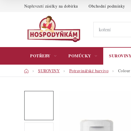
Přejít
Nepřevzetí zásilky na dobírku
Obchodní podmínky
na
obsah
POTŘEBY
POMŮCKY
SUROVIN
Domů
SUROVINY
Potravinářské barvivo
Colour