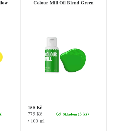
llow
Colour Mill Oil Blend Green
155 Kč
Měrná
775 Kč
s)
(3 ks)
Skladem
cena:
/ 100 ml