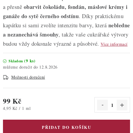
obarvit čokoládu, fondán, máslové krémy i
a přesně
ganáže do sytě černého odstínu
. Díky praktickému
nebledne
kapátku si sami zvolíte intenzitu barvy, která
a nezanechává šmouhy
, takže vaše cukrářské výtvory
budou vždy dokonale výrazné a působivé.
Více informací
(9 ks)
Skladem
12.8.2026
Možnosti doručení
99 Kč
Měrná cena:
4,95 Kč / 1 ml
PŘIDAT DO KOŠÍKU