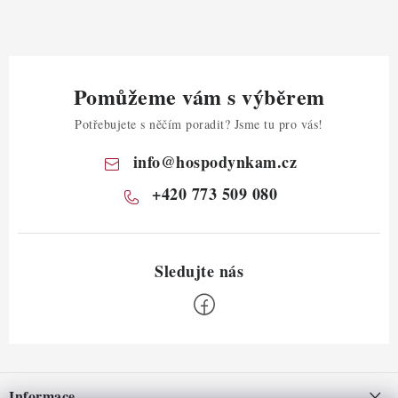
Pomůžeme vám s výběrem
Potřebujete s něčím poradit? Jsme tu pro vás!
info
@
hospodynkam.cz
+420 773 509 080
Z
á
Informace