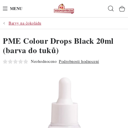
Přejít
Hleda
na
obsah
Barvy na čokoládu
POTŘEBY
PME Colour Drops Black 20ml
POMŮCKY
(barva do tuků)
SUROVINY
Neohodnoceno
Podrobnosti hodnocení
DEKORACE
PRO OSLAVY
DO KUCHYNĚ
POCHUTINY