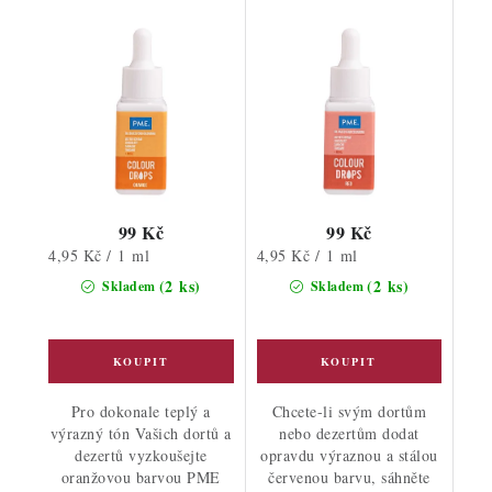
tuků)
99 Kč
99 Kč
Měrná
Měrná
4,95 Kč / 1 ml
4,95 Kč / 1 ml
cena:
cena:
(2 ks)
(2 ks)
Skladem
Skladem
Pro dokonale teplý a
Chcete-li svým dortům
výrazný tón Vašich dortů a
nebo dezertům dodat
dezertů vyzkoušejte
opravdu výraznou a stálou
oranžovou barvou PME
červenou barvu, sáhněte