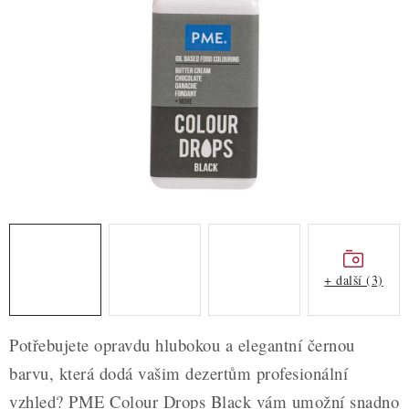
ZDRAVÉ PEČENÍ
DÁRKOVÉ POUKAZY
TÉMATICKÉ PRODUKTY
PROFI BALENÍ
NOVÉ ZBOŽÍ
ZNAČKY
+ další (3)
Nepřevzetí zásilky na dobírku
Obchodní podmínky
Hodnocení obchodu
Blog
Moje objednávka
Potřebujete opravdu hlubokou a elegantní černou
Podmínky ochrany osobních údajů
barvu, která dodá vašim dezertům profesionální
vzhled? PME Colour Drops Black vám umožní snadno