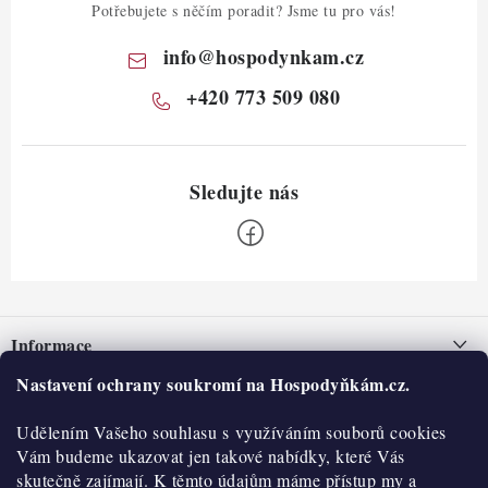
Potřebujete s něčím poradit? Jsme tu pro vás!
info
@
hospodynkam.cz
+420 773 509 080
Z
á
Informace
p
a
Nastavení ochrany soukromí na Hospodyňkám.cz.
Nepřevzetí zásilky na dobírku
O nás
t
Obchodní podmínky
Udělením Vašeho souhlasu s využíváním souborů cookies
í
Historie
O nákupu
Vám budeme ukazovat jen takové nabídky, které Vás
Hodnocení obchodu
skutečně zajímají. K těmto údajům máme přístup my a