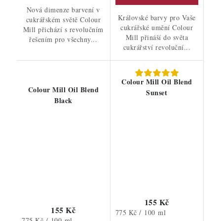
Nová dimenze barvení v
Královské barvy pro Vaše
cukrářském světě Colour
cukrářské umění Colour
Mill přichází s revolučním
Mill přináší do světa
řešením pro všechny...
cukrářství revoluční...
Colour Mill Oil Blend
Colour Mill Oil Blend
Sunset
Black
155 Kč
155 Kč
Měrná
775 Kč / 100 ml
Měrná
775 Kč / 100 ml