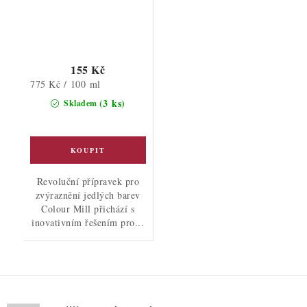
155 Kč
Měrná
775 Kč / 100 ml
cena:
(3 ks)
Skladem
Revoluční přípravek pro
zvýraznění jedlých barev
Colour Mill přichází s
inovativním řešením pro...