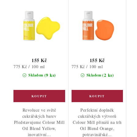
155 Kč
155 Kč
Měrná
Měrná
775 Kč / 100 ml
775 Kč / 100 ml
cena:
cena:
(9 ks)
(2 ks)
Skladem
Skladem
Revoluce ve světě
Perfektní doplněk
cukrářských barev
cukrářských výtvorů
Představujeme Colour Mill
Colour Mill přináší na trh
Oil Blend Yellow,
Oil Blend Orange,
inovativní...
potravinářské...