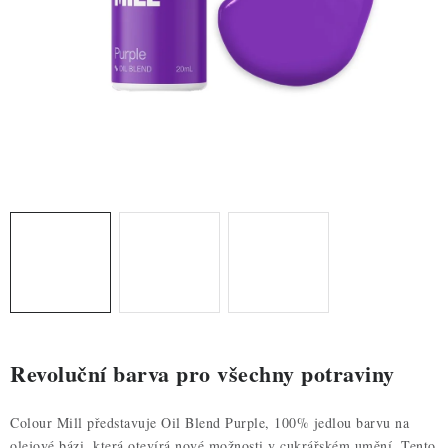
ZDRAVÉ PEČENÍ
DÁRKOVÉ POUKAZY
TÉMATICKÉ PRODUKTY
PROFI BALENÍ
NOVÉ ZBOŽÍ
ZNAČKY
Nepřevzetí zásilky na dobírku
Obchodní podmínky
Hodnocení obchodu
Blog
Moje objednávka
Revoluční barva pro všechny potraviny
Podmínky ochrany osobních údajů
Colour Mill představuje Oil Blend Purple, 100% jedlou barvu na
olejové bázi, která otevírá nové možnosti v cukrářském umění. Tento