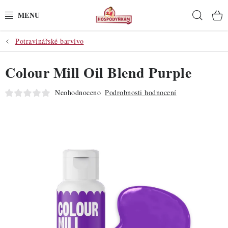
Přejít
Hleda
na
obsah
Potravinářské barvivo
POTŘEBY
Colour Mill Oil Blend Purple
POMŮCKY
Neohodnoceno
Podrobnosti hodnocení
SUROVINY
DEKORACE
PRO OSLAVY
DO KUCHYNĚ
POCHUTINY