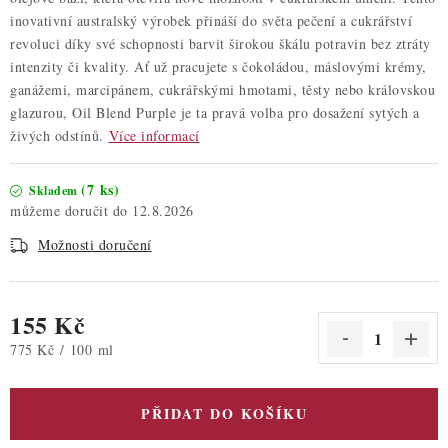
inovativní australský výrobek přináší do světa pečení a cukrářství
revoluci díky své schopnosti barvit širokou škálu potravin bez ztráty
intenzity či kvality. Ať už pracujete s čokoládou, máslovými krémy,
ganážemi, marcipánem, cukrářskými hmotami, těsty nebo královskou
glazurou, Oil Blend Purple je ta pravá volba pro dosažení sytých a
živých odstínů.
Více informací
(7 ks)
Skladem
12.8.2026
Možnosti doručení
155 Kč
Měrná cena:
775 Kč / 100 ml
PŘIDAT DO KOŠÍKU