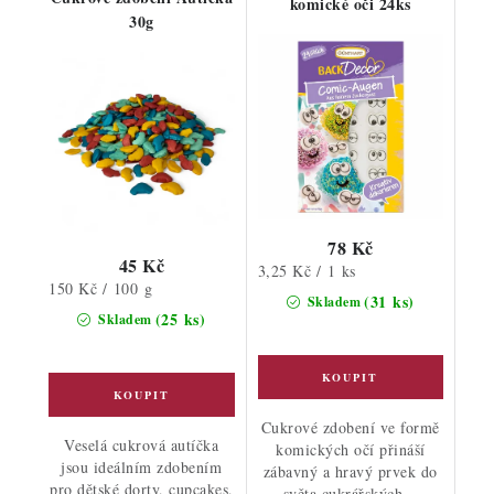
komické oči 24ks
30g
78 Kč
45 Kč
Měrná
3,25 Kč / 1 ks
Měrná
150 Kč / 100 g
cena:
(31 ks)
Skladem
cena:
(25 ks)
Skladem
Cukrové zdobení ve formě
Veselá cukrová autíčka
komických očí přináší
jsou ideálním zdobením
zábavný a hravý prvek do
pro dětské dorty, cupcakes,
světa cukrářských...