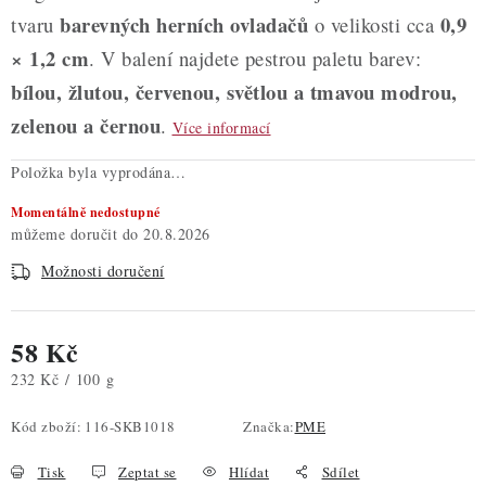
barevných herních ovladačů
0,9
tvaru
o velikosti cca
× 1,2 cm
. V balení najdete pestrou paletu barev:
bílou, žlutou, červenou, světlou a tmavou modrou,
zelenou a černou
.
Více informací
Položka byla vyprodána…
Momentálně nedostupné
20.8.2026
Možnosti doručení
58 Kč
Měrná cena:
232 Kč / 100 g
Kód zboží:
116-SKB1018
Značka:
PME
Tisk
Zeptat se
Hlídat
Sdílet