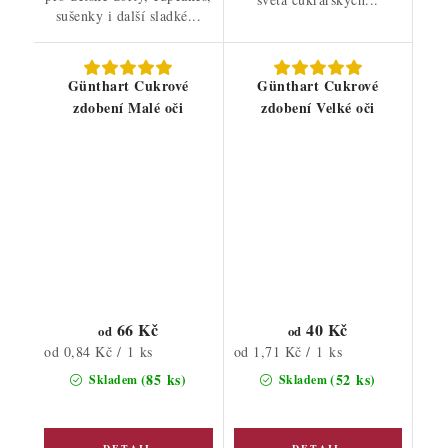
sušenky i další sladké...
Günthart Cukrové
Günthart Cukrové
zdobení Malé oči
zdobení Velké oči
66 Kč
40 Kč
od
od
Měrná
Měrná
od 0,84 Kč / 1 ks
od 1,71 Kč / 1 ks
cena:
cena:
(85 ks)
(52 ks)
Skladem
Skladem