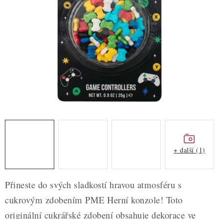
ZDRAVÉ PEČENÍ
DÁRKOVÉ POUKAZY
TÉMATICKÉ PRODUKTY
PROFI BALENÍ
NOVÉ ZBOŽÍ
ZNAČKY
+ další (1)
Nepřevzetí zásilky na dobírku
Obchodní podmínky
Hodnocení obchodu
Blog
Moje objednávka
Přineste do svých sladkostí hravou atmosféru s
Podmínky ochrany osobních údajů
cukrovým zdobením PME Herní konzole! Toto
originální cukrářské zdobení obsahuje dekorace ve