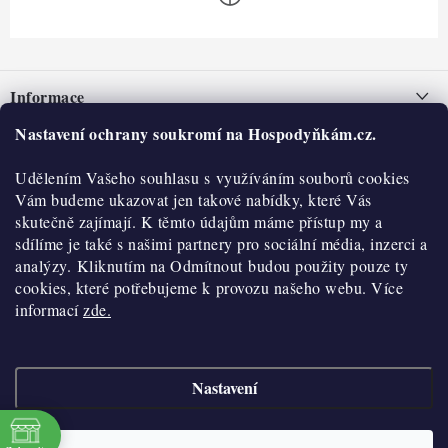
Z
á
Informace
p
a
Nastavení ochrany soukromí na Hospodyňkám.cz.
Nepřevzetí zásilky na dobírku
O nás
t
Obchodní podmínky
Udělením Vašeho souhlasu s využíváním souborů cookies
í
Historie
O nákupu
Vám budeme ukazovat jen takové nabídky, které Vás
Hodnocení obchodu
skutečně zajímají. K těmto údajům máme přístup my a
Kontakty
Reklamace a vratky
sdílíme je také s našimi partnery pro sociální média, inzerci a
Blog
analýzy. Kliknutím na Odmítnout budou použity pouze ty
cookies, které potřebujeme k provozu našeho webu. Více
Moje objednávka
Výdejní místa
informací
zde.
Podmínky ochrany osobních údajů
Cookies
Nastavení
Vydělávejte s námi
Copyright 2026
Hospodyňkám.cz
. Všechna práva vyhrazena.
Upravit nastavení
cookies
Velkoobchod