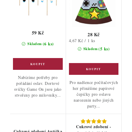
59 Kč
28 Kč
Měrná
4,67 Kč / 1 ks
(6 ks)
Skladem
cena:
(5 ks)
Skladem
Nabízíme potřeby pro
Pro nadšence počítačových
pořádání oslav. Dortové
her přinášíme papírové
svíčky Game On jsou jako
čepičky pro oslavu
stvořeny pro milovníky...
narozenin nebo jiných
party...
Cukrové zdobení -
Cukrové zdobení Autíčka