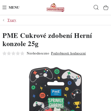
Přejít
Hleda
na
obsah
Tvary
POTŘEBY
PME Cukrové zdobení Herní
POMŮCKY
konzole 25g
SUROVINY
Neohodnoceno
Podrobnosti hodnocení
DEKORACE
PRO OSLAVY
DO KUCHYNĚ
POCHUTINY