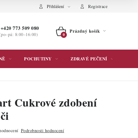
ochrany osobních údajů
Přihlášení
Registrace
+420 773 509 080
Prázdný košík
(po–pá: 8:00–16:00)
NÁKUPNÍ
KOŠÍK
NĚ
POCHUTINY
ZDRAVÉ PEČENÍ
DÁR
rt Cukrové zdobení
či
hodnocení
Podrobnosti hodnocení