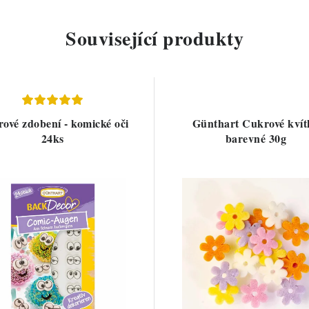
Související produkty
ové zdobení - komické oči
Günthart Cukrové kvít
24ks
barevné 30g