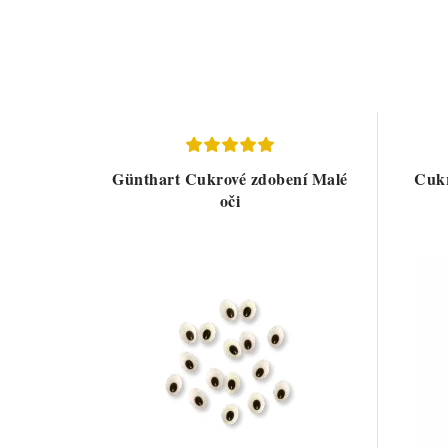
Günthart Cukrové zdobení Malé
Cukr
oči