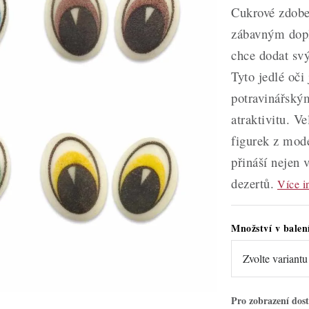
Cukrové zdoben
zábavným dopl
chce dodat sv
Tyto jedlé oči
potravinářským
atraktivitu. V
figurek z mode
přináší nejen 
dezertů.
Více i
Množství v balen