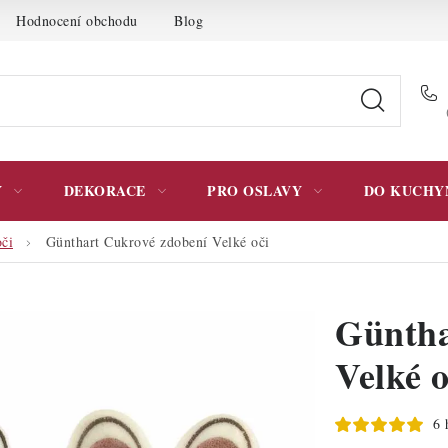
Hodnocení obchodu
Blog
Moje objednávka
Podmínky 
Y
DEKORACE
PRO OSLAVY
DO KUCHY
či
Günthart Cukrové zdobení Velké oči
Güntha
Velké o
6 