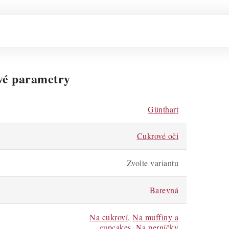
vé parametry
Günthart
Cukrové oči
Zvolte variantu
Barevná
Na cukroví
,
Na muffiny a
cupcakes
,
Na perníčky