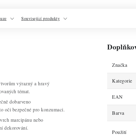
kuze
Související produkty
Doplňko
Značka
Kategorie
výtvorům výrazný a hravý
movaných témat.
EAN
pečně dobarveno
yto oči bezpečné pro konzumaci.
Barva
povrch marcipánu nebo
ní dekorování.
Použití