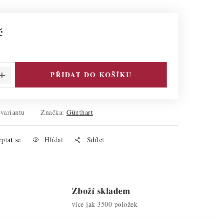
č
PŘIDAT DO KOŠÍKU
 variantu
Značka:
Günthart
ptat se
Hlídat
Sdílet
Zboží skladem
více jak 3500 položek