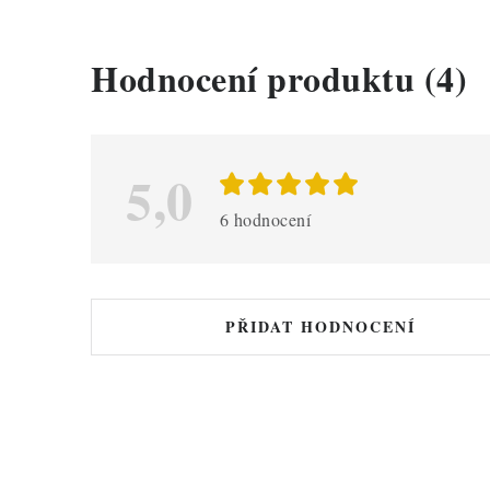
V
Hodnocení produktu (4)
ý
p
i
5,0
s
6 hodnocení
h
o
d
PŘIDAT HODNOCENÍ
n
o
c
e