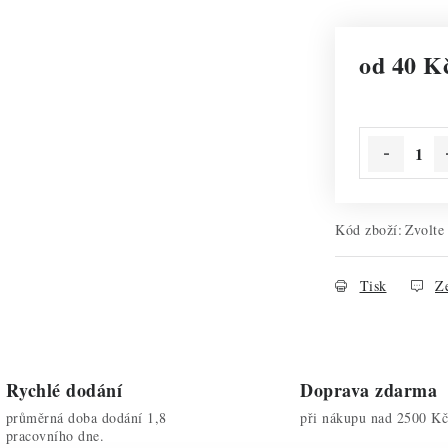
od
40 K
Měrná cena:
Kód zboží:
Zvolte
Tisk
Ze
Rychlé dodání
Doprava zdarma
průměrná doba dodání 1,8
při nákupu nad 2500 Kč
pracovního dne.