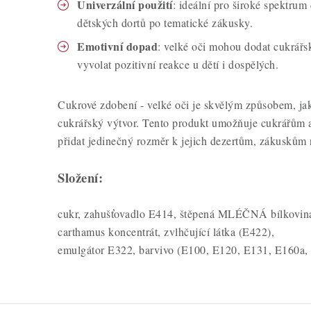
Univerzální použití
: ideální pro široké spektrum
dětských dortů po tematické zákusky.
Emotivní dopad
: velké oči mohou dodat cukrář
vyvolat pozitivní reakce u dětí i dospělých.
Cukrové zdobení - velké oči je skvělým způsobem, jak
cukrářský výtvor. Tento produkt umožňuje cukrářům a 
přidat jedinečný rozměr k jejich dezertům, zákuskům
Složení:
cukr, zahušťovadlo E414, štěpená MLÉČNÁ bílkovina,
carthamus koncentrát, zvlhčující látka (E422),
emulgátor E322, barvivo (E100, E120, E131, E160a,