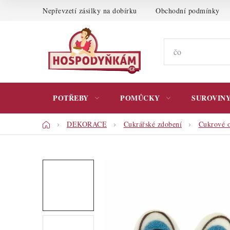
Přejít
Nepřevzetí zásilky na dobírku
Obchodní podmínky
na
obsah
POTŘEBY
POMŮCKY
SUROVIN
Domů
DEKORACE
Cukrářské zdobení
Cukrové o