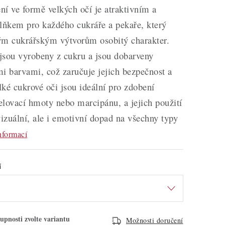
í ve formě velkých očí je atraktivním a
ňkem pro každého cukráře a pekaře, který
ým cukrářským výtvorům osobitý charakter.
 jsou vyrobeny z cukru a jsou dobarveny
i barvami, což zaručuje jejich bezpečnost a
elké cukrové oči jsou ideální pro zdobení
lovací hmoty nebo marcipánu, a jejich použití
vizuální, ale i emotivní dopad na všechny typy
nformací
í
Možnosti doručení