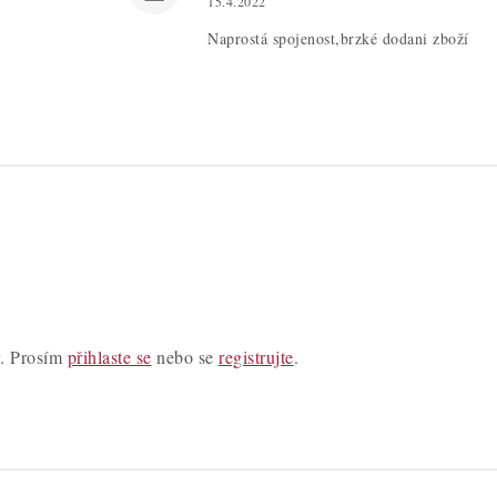
15.4.2022
Naprostá spojenost,brzké dodani zboží
y. Prosím
přihlaste se
nebo se
registrujte
.