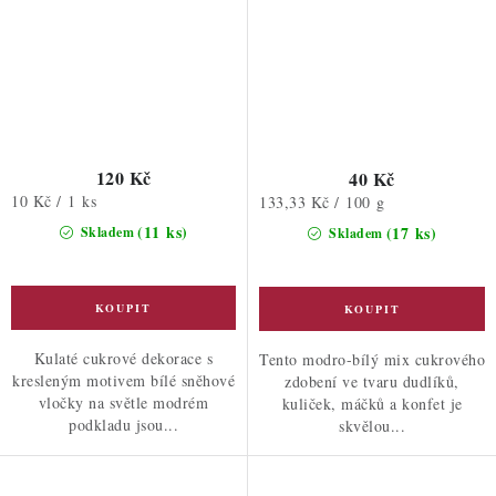
120 Kč
40 Kč
Měrná
10 Kč / 1 ks
Měrná
133,33 Kč / 100 g
cena:
cena:
(11 ks)
(17 ks)
Skladem
Skladem
Kulaté cukrové dekorace s
Tento modro-bílý mix cukrového
kresleným motivem bílé sněhové
zdobení ve tvaru dudlíků,
vločky na světle modrém
kuliček, máčků a konfet je
podkladu jsou...
skvělou...