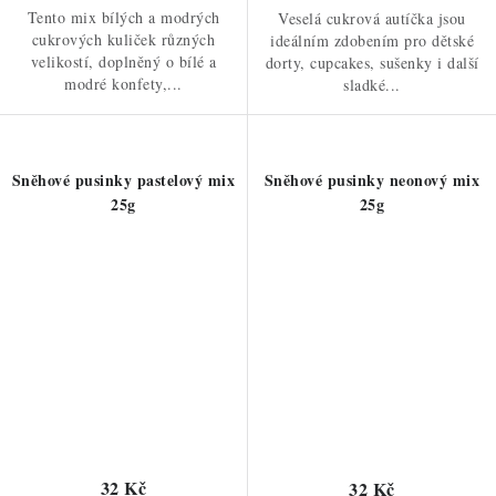
Tento mix bílých a modrých
Veselá cukrová autíčka jsou
cukrových kuliček různých
ideálním zdobením pro dětské
velikostí, doplněný o bílé a
dorty, cupcakes, sušenky i další
modré konfety,...
sladké...
Sněhové pusinky pastelový mix
Sněhové pusinky neonový mix
25g
25g
32 Kč
32 Kč