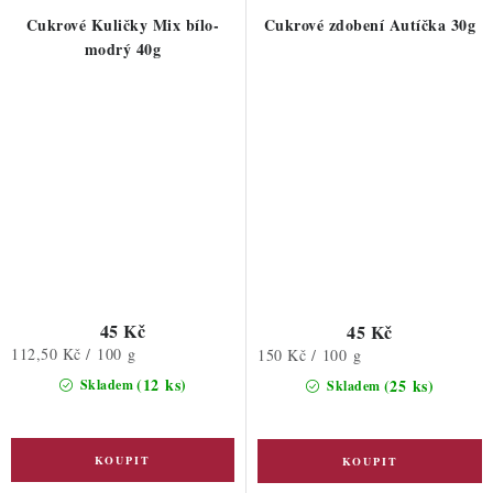
Cukrové Kuličky Mix bílo-
Cukrové zdobení Autíčka 30g
modrý 40g
45 Kč
45 Kč
Měrná
112,50 Kč / 100 g
Měrná
150 Kč / 100 g
cena:
cena:
(12 ks)
(25 ks)
Skladem
Skladem