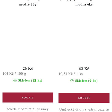
modré 25g
modrá 6ks
26 Kč
62 Kč
Měrná
104 Kč / 100 g
Měrná
10,33 Kč / 1 ks
cena:
cena:
(48 ks)
(9 ks)
Skladem
Skladem
Světle modré mini pusinky
Umělecké dílo na vašem dezertu