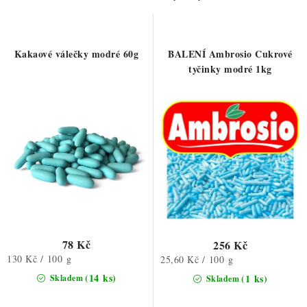
ZDRAVÉ PEČENÍ
o
r
d
o
DÁRKOVÉ POUKAZY
u
d
Kakaové válečky modré 60g
BALENÍ Ambrosio Cukrové
k
u
tyčinky modré 1kg
TÉMATICKÉ PRODUKTY
t
k
ů
t
PROFI BALENÍ
ů
NOVÉ ZBOŽÍ
ZNAČKY
Nepřevzetí zásilky na dobírku
Obchodní podmínky
Hodnocení obchodu
Blog
Moje objednávka
78 Kč
256 Kč
Měrná
130 Kč / 100 g
Měrná
25,60 Kč / 100 g
Podmínky ochrany osobních údajů
cena:
cena:
(14 ks)
(1 ks)
Skladem
Skladem