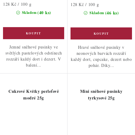
Měrná
128 Kč / 100 g
Měrná
128 Kč / 100 g
cena:
cena:
(40 ks)
(46 ks)
Skladem
Skladem
Jemné sněhové pusinky ve
Hravé sněhové pusinky v
světlých pastelových odstínech
neonových barvách rozzáří
rozzáří každý dort i dezert. V
každý dort, cupcake, dezert nebo
balení...
pohár. Díky...
Cukrové Kvítky perleťově
Mini sněhové pusinky
modré 25g
tyrkysové 25g