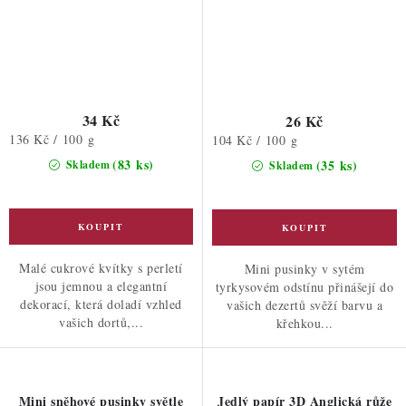
34 Kč
26 Kč
Měrná
136 Kč / 100 g
Měrná
104 Kč / 100 g
cena:
cena:
(83 ks)
(35 ks)
Skladem
Skladem
Malé cukrové kvítky s perletí
Mini pusinky v sytém
jsou jemnou a elegantní
tyrkysovém odstínu přinášejí do
dekorací, která doladí vzhled
vašich dezertů svěží barvu a
vašich dortů,...
křehkou...
Mini sněhové pusinky světle
Jedlý papír 3D Anglická růže