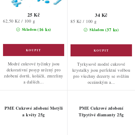
25 Kč
34 Kč
Měrná
62,50 Kč / 100 g
Měrná
85 Kč / 100 g
cena:
cena:
(16 ks)
(37 ks)
Skladem
Skladem
Modré cukrové tyčinky jsou
Tyrkysově modré cukrové
dekorativní posyp určený pro
krystalky jsou perfektní volbou
zdobení dortů, koláčů, zmrzliny
pro všechny dezerty se svěžím
a dalších...
oceánským a...
PME Cukrové zdobení Motýli
PME Cukrové zdobení
a květy 25g
Třpytivé diamanty 25g