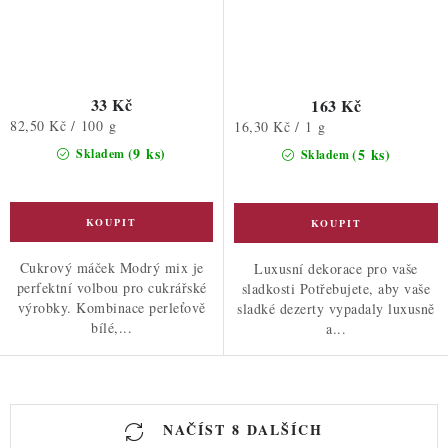
33 Kč
163 Kč
Měrná
82,50 Kč / 100 g
Měrná
16,30 Kč / 1 g
cena:
cena:
(9 ks)
(5 ks)
Skladem
Skladem
Cukrový máček Modrý mix je
Luxusní dekorace pro vaše
perfektní volbou pro cukrářské
sladkosti Potřebujete, aby vaše
výrobky. Kombinace perleťově
sladké dezerty vypadaly luxusně
bílé,...
a...
O
NAČÍST 8 DALŠÍCH
v