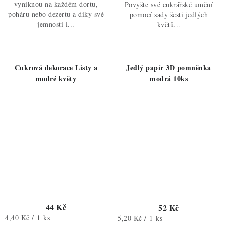
vyniknou na každém dortu,
Povyšte své cukrářské umění
poháru nebo dezertu a díky své
pomocí sady šesti jedlých
jemnosti i...
květů...
Cukrová dekorace Listy a
Jedlý papír 3D pomněnka
modré květy
modrá 10ks
44 Kč
52 Kč
Měrná
4,40 Kč / 1 ks
Měrná
5,20 Kč / 1 ks