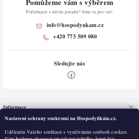
Pomůžeme vám s výběrem
Potřebujete s něčím poradit? Jsme tu pro vás!
info
@
hospodynkam.cz
+420 773 509 080
Z
á
Informace
p
a
Nastavení ochrany soukromí na Hospodyňkám.cz.
Nepřevzetí zásilky na dobírku
O nás
t
Obchodní podmínky
Udělením Vašeho souhlasu s využíváním souborů cookies
í
Historie
O nákupu
Vám budeme ukazovat jen takové nabídky, které Vás