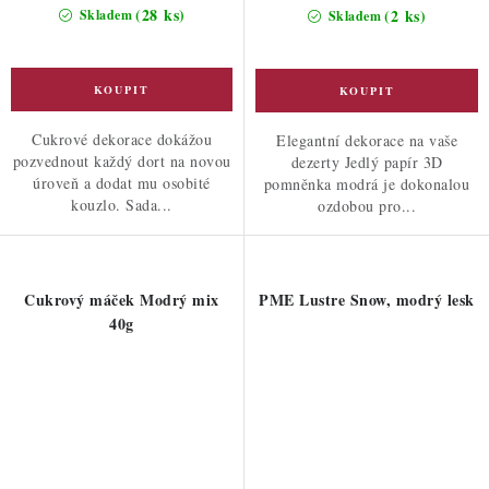
cena:
cena:
(28 ks)
(2 ks)
Skladem
Skladem
Cukrové dekorace dokážou
Elegantní dekorace na vaše
pozvednout každý dort na novou
dezerty Jedlý papír 3D
úroveň a dodat mu osobité
pomněnka modrá je dokonalou
kouzlo. Sada...
ozdobou pro...
Cukrový máček Modrý mix
PME Lustre Snow, modrý lesk
40g