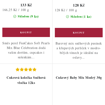
133 Kč
128 Kč
Měrná
166,25 Kč / 100 g
Měrná
128 Kč / 100 g
cena:
cena:
(9 ks)
(1 ks)
Skladem
Skladem
Směs perel FunCakes Soft Pearls
Barevný mix sněhových pusinek
Mix Blue Celebration dodá
a křupavých perliček v modro-
vašim dortům, cupcakes i
bílých tónech je ideální na
sušenkám...
oslavy...
Cukrová kolečka Sněhová
Cukrový Baby Mix Modrý 30g
vločka 12ks