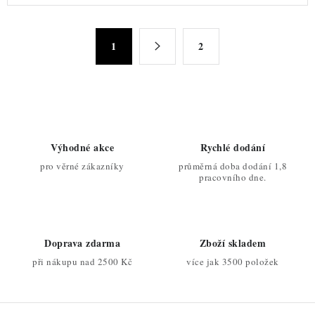
l
á
S
d
1
2
t
a
r
c
á
n
í
k
p
o
r
Výhodné akce
Rychlé dodání
v
v
pro věrné zákazníky
průměrná doba dodání 1,8
á
k
pracovního dne.
n
y
í
v
ý
Doprava zdarma
Zboží skladem
p
při nákupu nad 2500 Kč
více jak 3500 položek
i
s
u