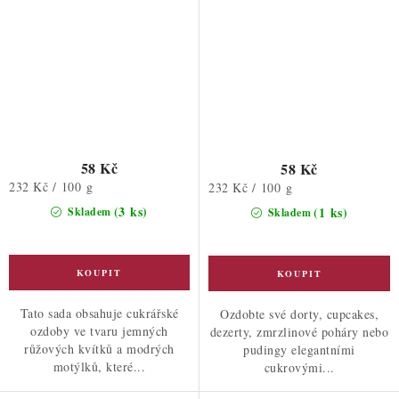
58 Kč
58 Kč
Měrná
232 Kč / 100 g
Měrná
232 Kč / 100 g
cena:
cena:
(3 ks)
(1 ks)
Skladem
Skladem
Tato sada obsahuje cukrářské
Ozdobte své dorty, cupcakes,
ozdoby ve tvaru jemných
dezerty, zmrzlinové poháry nebo
růžových kvítků a modrých
pudingy elegantními
motýlků, které...
cukrovými...