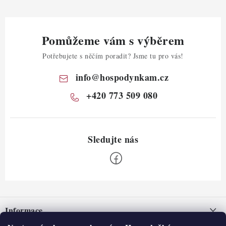
Pomůžeme vám s výběrem
Potřebujete s něčím poradit? Jsme tu pro vás!
info
@
hospodynkam.cz
+420 773 509 080
Z
á
Informace
p