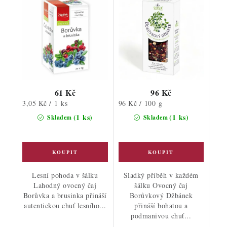
61 Kč
96 Kč
Měrná
Měrná
3,05 Kč / 1 ks
96 Kč / 100 g
cena:
cena:
(1 ks)
(1 ks)
Skladem
Skladem
Lesní pohoda v šálku
Sladký příběh v každém
Lahodný ovocný čaj
šálku Ovocný čaj
Borůvka a brusinka přináší
Borůvkový Džbánek
autentickou chuť lesního...
přináší bohatou a
podmanivou chuť...