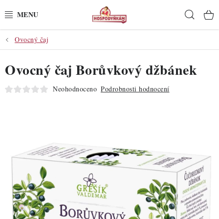
Přejít
Hleda
na
obsah
Ovocný čaj
POTŘEBY
Ovocný čaj Borůvkový džbánek
POMŮCKY
Neohodnoceno
Podrobnosti hodnocení
SUROVINY
DEKORACE
PRO OSLAVY
DO KUCHYNĚ
POCHUTINY