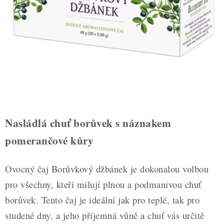
ZDRAVÉ PEČENÍ
DÁRKOVÉ POUKAZY
TÉMATICKÉ PRODUKTY
PROFI BALENÍ
NOVÉ ZBOŽÍ
Nasládlá chuť borůvek s náznakem
ZNAČKY
pomerančové kůry
Nepřevzetí zásilky na dobírku
Obchodní podmínky
Ovocný čaj Borůvkový džbánek je dokonalou volbou
Hodnocení obchodu
Blog
Moje objednávka
pro všechny, kteří milují plnou a podmanivou chuť
Podmínky ochrany osobních údajů
borůvek. Tento čaj je ideální jak pro teplé, tak pro
studené dny, a jeho příjemná vůně a chuť vás určitě