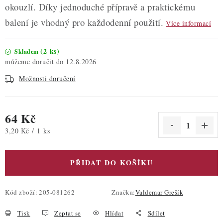
okouzlí. Díky jednoduché přípravě a praktickému
balení je vhodný pro každodenní použití.
Více informací
(2 ks)
Skladem
12.8.2026
Možnosti doručení
64 Kč
Měrná cena:
3,20 Kč / 1 ks
PŘIDAT DO KOŠÍKU
Kód zboží:
205-081262
Značka:
Valdemar Grešík
Tisk
Zeptat se
Hlídat
Sdílet