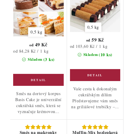
0,5 kg
0,5 kg
59 Kč
od
49 Kč
od
Měrná
od 103,60 Kč / 1 kg
Měrná
od 84,28 Kč / 1 kg
cena:
(10 ks)
Skladem
cena:
(3 ks)
Skladem
Vaše cesta k dokonalým
Směs na dortový korpus
cukrářským dílům
Basis Cake je univerzální
Představujeme vám směs
cukrářská směs, která se
na griliášové trubičky –...
vyznačuje krémovou...
Směs na makronky
Muffin-Mix bezlepková