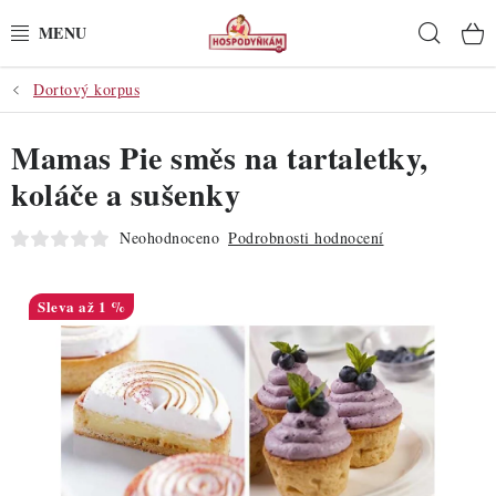
Přejít
Hleda
na
obsah
Dortový korpus
POTŘEBY
Mamas Pie směs na tartaletky,
POMŮCKY
koláče a sušenky
SUROVINY
Neohodnoceno
Podrobnosti hodnocení
DEKORACE
až 1 %
PRO OSLAVY
DO KUCHYNĚ
POCHUTINY