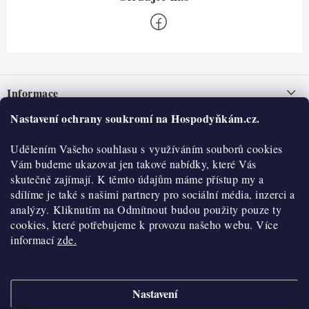
Z
á
Informace
p
a
Nastavení ochrany soukromí na Hospodyňkám.cz.
Nepřevzetí zásilky na dobírku
O nás
t
Obchodní podmínky
Udělením Vašeho souhlasu s využíváním souborů cookies
í
Historie
O nákupu
Vám budeme ukazovat jen takové nabídky, které Vás
Hodnocení obchodu
skutečně zajímají. K těmto údajům máme přístup my a
Kontakty
Reklamace a vratky
sdílíme je také s našimi partnery pro sociální média, inzerci a
Blog
analýzy. Kliknutím na Odmítnout budou použity pouze ty
cookies, které potřebujeme k provozu našeho webu. Více
Moje objednávka
Výdejní místa
informací
zde.
Podmínky ochrany osobních údajů
Cookies
Nastavení
Vydělávejte s námi