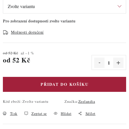
Možnosti doručení
od 52 Kč
až –1 %
od
52 Kč
Měrná cena:
PŘIDAT DO KOŠÍKU
Kód zboží:
Zvolte variantu
Značka:
Zeelandia
Tisk
Zeptat se
Hlídat
Sdílet