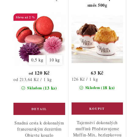
směs 500g
až 2 %
0,5 kg
10 kg
120 Kč
63 Kč
od
Měrná
Měrná
126 Kč / 1 kg
od 213,64 Kč / 1 kg
cena:
cena:
(18 ks)
(13 ks)
Skladem
Skladem
Tajemství dokonalých
Snadná cesta k dokonalým
muffinů Představujeme
francouzským dezertům
Muffin-Mix, bezlepkovou
Objevte kouzlo