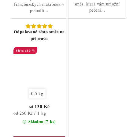
směs, která vám umožní
francouzských makronek v
pečení...
pohodlí...
Odpalované těsto směs na
přípravu
až 3 %
0,5 kg
130 Kč
od
Měrná
od 260 Kč / 1 kg
cena:
(7 ks)
Skladem