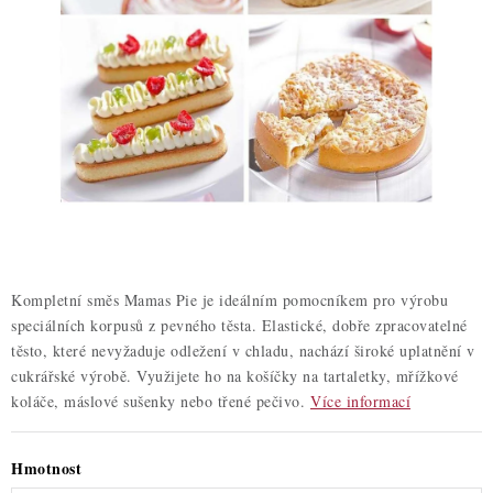
ZDRAVÉ PEČENÍ
DÁRKOVÉ POUKAZY
TÉMATICKÉ PRODUKTY
PROFI BALENÍ
NOVÉ ZBOŽÍ
ZNAČKY
Kompletní směs Mamas Pie je ideálním pomocníkem pro výrobu
speciálních korpusů z pevného těsta. Elastické, dobře zpracovatelné
těsto, které nevyžaduje odležení v chladu, nachází široké uplatnění v
Nepřevzetí zásilky na dobírku
Obchodní podmínky
cukrářské výrobě. Využijete ho na košíčky na tartaletky, mřížkové
Hodnocení obchodu
Blog
Moje objednávka
koláče, máslové sušenky nebo třené pečivo.
Více informací
Podmínky ochrany osobních údajů
Hmotnost