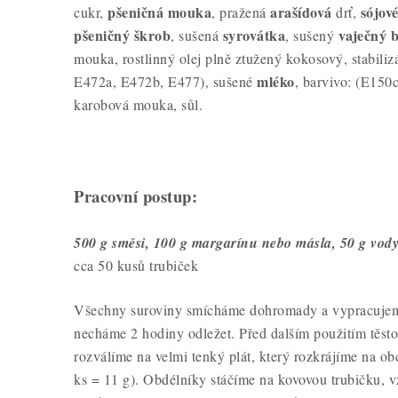
pšeničná mouka
arašídová
sójov
cukr,
, pražená
drť,
pšeničný škrob
syrovátka
vaječný b
, sušená
, sušený
mouka, rostlinný olej plně ztužený kokosový, stabili
mléko
E472a, E472b, E477), sušené
, barvivo: (E150
karobová mouka, sůl.
Pracovní postup:
500 g směsi, 100 g margarínu nebo másla, 50 g vod
cca 50 kusů trubiček
Všechny suroviny smícháme dohromady a vypracujeme
necháme 2 hodiny odležet. Před dalším použitím těst
rozválíme na velmi tenký plát, který rozkrájíme na o
ks = 11 g). Obdélníky stáčíme na kovovou trubičku, 