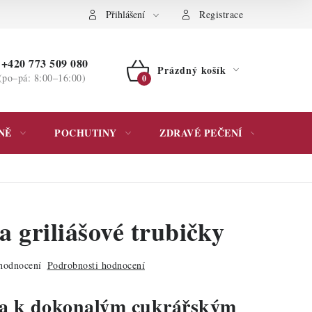
ochrany osobních údajů
Přihlášení
Registrace
+420 773 509 080
Prázdný košík
(po–pá: 8:00–16:00)
NÁKUPNÍ
KOŠÍK
NĚ
POCHUTINY
ZDRAVÉ PEČENÍ
DÁR
 griliášové trubičky
hodnocení
Podrobnosti hodnocení
ta k dokonalým cukrářským