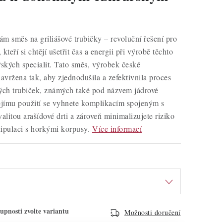
m směs na griliášové trubičky – revoluční řešení pro
kteří si chtějí ušetřit čas a energii při výrobě těchto
řských specialit. Tato směs, výrobek české
navržena tak, aby zjednodušila a zefektivnila proces
vých trubiček, známých také pod názvem jádrové
ejímu použití se vyhnete komplikacím spojeným s
litou arašídové drti a zároveň minimalizujete riziko
ipulaci s horkými korpusy.
Více informací
Možnosti doručení