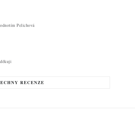
hodnotím Pelichová
děkuji
ŠECHNY RECENZE