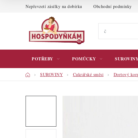
Přejít
Nepřevzetí zásilky na dobírku
Obchodní podmínky
na
obsah
POTŘEBY
POMŮCKY
SUROVIN
Domů
SUROVINY
Cukrářské směsi
Dortový kor