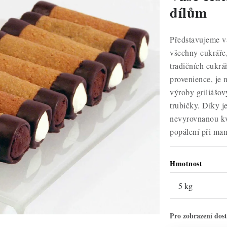
dílům
Představujeme vá
všechny cukráře, 
tradičních cukrá
provenience, je 
výroby griliášo
trubičky. Díky j
nevyrovnanou kva
popálení při man
Hmotnost