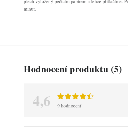
plech vyložený pečícím papírem a lehce přitlačíme. P
minut.
V
Hodnocení produktu (5)
ý
p
i
4,6
s
9 hodnocení
h
o