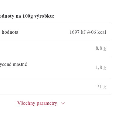
odnoty na 100g výrobku:
á hodnota
1697 kJ /406 kcal
8,8 g
sycené mastné
1,8 g
71 g
Všechny parametry