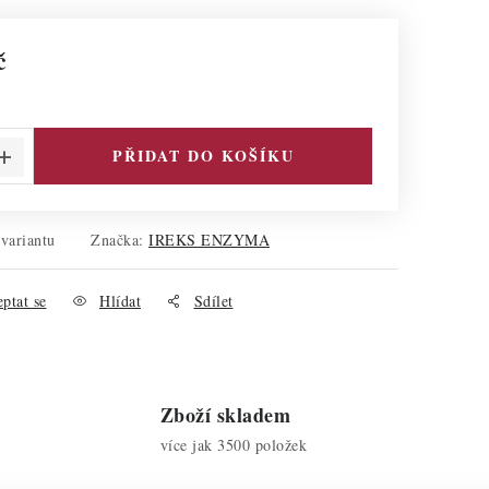
č
PŘIDAT DO KOŠÍKU
 variantu
Značka:
IREKS ENZYMA
ptat se
Hlídat
Sdílet
Zboží skladem
více jak 3500 položek