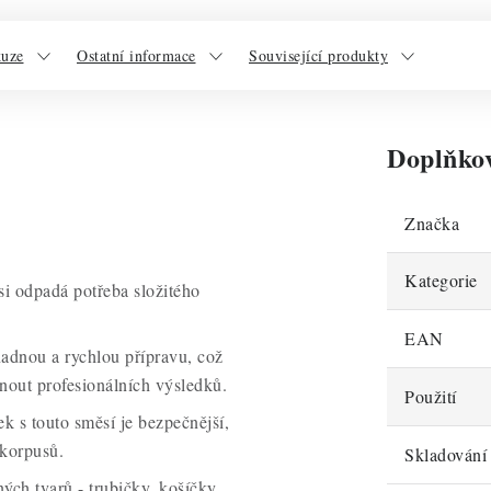
kuze
Ostatní informace
Související produkty
Doplňko
Značka
Kategorie
si odpadá potřeba složitého
EAN
nadnou a rychlou přípravu, což
out profesionálních výsledků.
Použití
ek s touto směsí je bezpečnější,
 korpusů.
Skladování
ých tvarů - trubičky, košíčky,