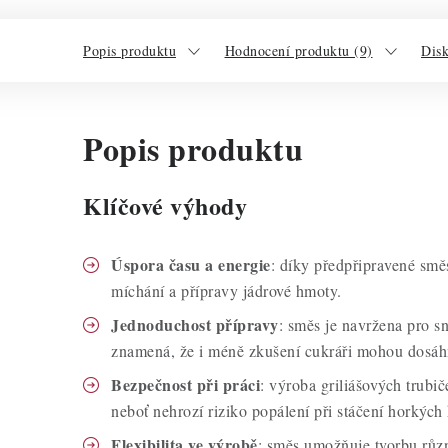
Popis produktu
Hodnocení produktu (9)
Dis
Popis produktu
Klíčové výhody
Úspora času a energie
: díky předpřipravené smě
míchání a přípravy jádrové hmoty.
Jednoduchost přípravy
: směs je navržena pro s
znamená, že i méně zkušení cukráři mohou dosáhn
Bezpečnost při práci
: výroba griliášových trubič
neboť nehrozí riziko popálení při stáčení horkých
Flexibilita ve výrobě
: směs umožňuje tvorbu různ