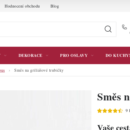
Hodnocení obchodu
Blog
Moje objednávka
Podmínky 
Y
DEKORACE
PRO OSLAVY
DO KUCHY
pus
Směs na griliášové trubičky
Směs na
9 
Vaše ces