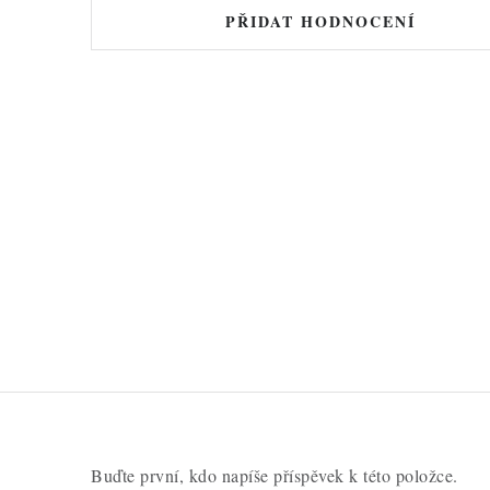
d
PŘIDAT HODNOCENÍ
n
o
c
e
n
í
Buďte první, kdo napíše příspěvek k této položce.