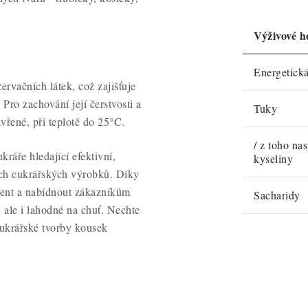
Výživové h
Energetick
ervačních látek, což zajišťuje
 Pro zachování její čerstvosti a
Tuky
vřené, při teplotě do 25°C.
/ z toho na
kráře hledající efektivní,
kyseliny
ých cukrářských výrobků. Díky
ment a nabídnout zákazníkům
Sacharidy
, ale i lahodné na chuť. Nechte
 cukrářské tvorby kousek