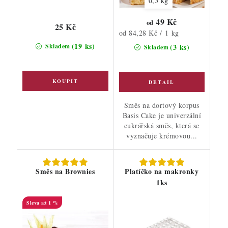
0,5 kg
49 Kč
od
25 Kč
Měrná
od 84,28 Kč / 1 kg
cena:
(19 ks)
Skladem
(3 ks)
Skladem
Směs na dortový korpus
Basis Cake je univerzální
cukrářská směs, která se
vyznačuje krémovou...
Směs na Brownies
Platíčko na makronky
1ks
až 1 %