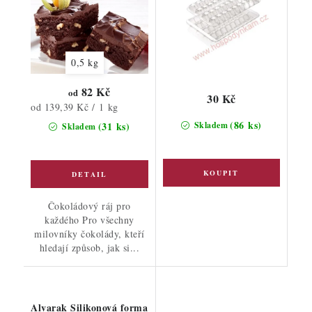
0,5 kg
82 Kč
od
30 Kč
Měrná
od 139,39 Kč / 1 kg
cena:
(86 ks)
(31 ks)
Skladem
Skladem
Čokoládový ráj pro
každého Pro všechny
milovníky čokolády, kteří
hledají způsob, jak si...
Alvarak Silikonová forma