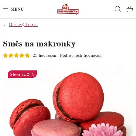
Přejít
Hleda
na
obsah
Dortový korpus
POTŘEBY
Směs na makronky
POMŮCKY
25 hodnocení
Podrobnosti hodnocení
SUROVINY
DEKORACE
až 2 %
PRO OSLAVY
DO KUCHYNĚ
POCHUTINY