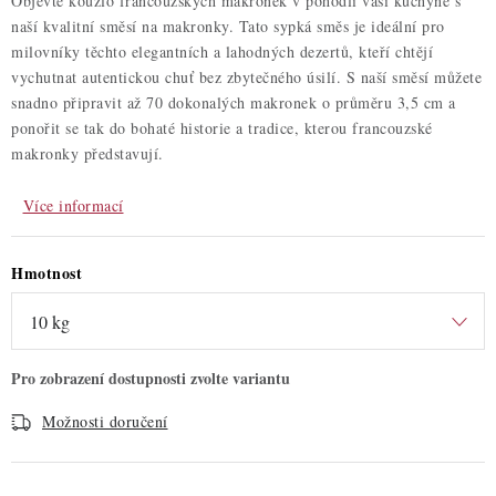
Objevte kouzlo francouzských makronek v pohodlí vaší kuchyně s
naší kvalitní směsí na makronky. Tato sypká směs je ideální pro
milovníky těchto elegantních a lahodných dezertů, kteří chtějí
vychutnat autentickou chuť bez zbytečného úsilí. S naší směsí můžete
snadno připravit až 70 dokonalých makronek o průměru 3,5 cm a
ponořit se tak do bohaté historie a tradice, kterou francouzské
makronky představují.
Více informací
Hmotnost
Možnosti doručení