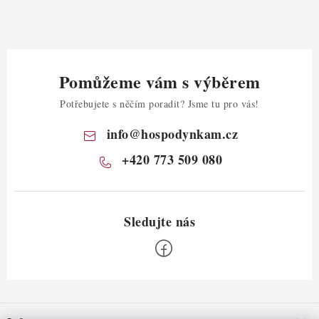
Pomůžeme vám s výběrem
Potřebujete s něčím poradit? Jsme tu pro vás!
info
@
hospodynkam.cz
+420 773 509 080
Z
á