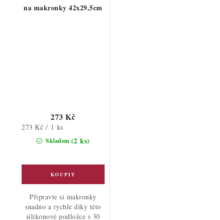
na makronky 42x29,5cm
273 Kč
Měrná
273 Kč / 1 ks
cena:
(2 ks)
Skladem
Připravte si makronky
snadno a rychle díky této
silikonové podložce s 30