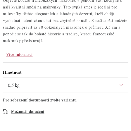
Objevte kouzlo francouzských makronek v pohodlí vaší kuchyně s
naší kvalitní směsí na makronky. Tato sypká směs je ideální pro
milovníky těchto elegantních a lahodných dezertů, kteří chtějí
vychutnat autentickou chuť bez zbytečného úsilí. S naší směsí můžete
snadno připravit až 70 dokonalých makronek o průměru 3,5 cm a
ponořit se tak do bohaté historie a tradice, kterou francouzské
makronky představují.
Více informací
Hmotnost
Možnosti doručení