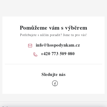
Pomůžeme vám s výběrem
Potřebujete s něčím poradit? Jsme tu pro vás!
info
@
hospodynkam.cz
+420 773 509 080
Z
á