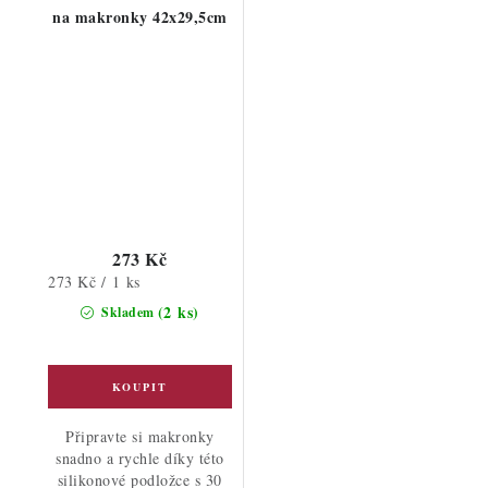
na makronky 42x29,5cm
273 Kč
Měrná
273 Kč / 1 ks
cena:
(2 ks)
Skladem
Připravte si makronky
snadno a rychle díky této
silikonové podložce s 30