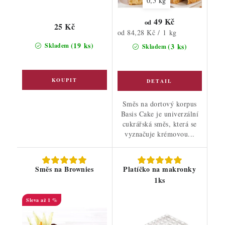
0,5 kg
49 Kč
od
25 Kč
Měrná
od 84,28 Kč / 1 kg
cena:
(19 ks)
Skladem
(3 ks)
Skladem
Směs na dortový korpus
Basis Cake je univerzální
cukrářská směs, která se
vyznačuje krémovou...
Směs na Brownies
Platíčko na makronky
1ks
až 1 %