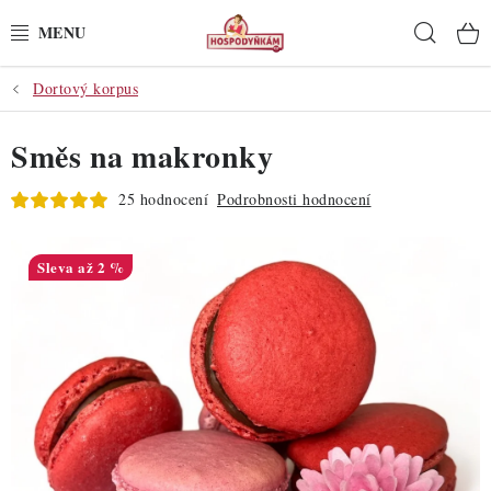
Přejít
Hleda
na
obsah
Dortový korpus
POTŘEBY
Směs na makronky
POMŮCKY
25 hodnocení
Podrobnosti hodnocení
SUROVINY
DEKORACE
až 2 %
PRO OSLAVY
DO KUCHYNĚ
POCHUTINY