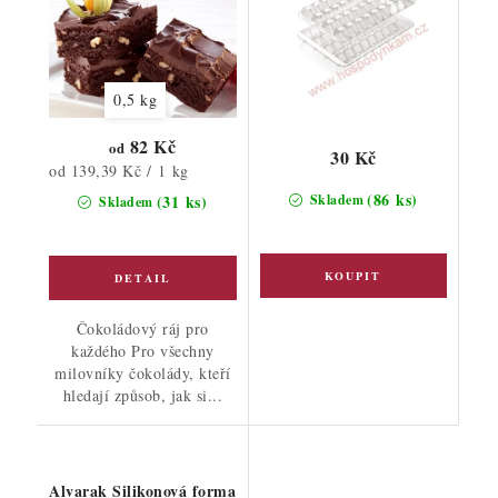
0,5 kg
82 Kč
od
30 Kč
Měrná
od 139,39 Kč / 1 kg
cena:
(86 ks)
(31 ks)
Skladem
Skladem
Čokoládový ráj pro
každého Pro všechny
milovníky čokolády, kteří
hledají způsob, jak si...
Alvarak Silikonová forma