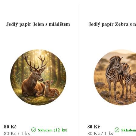
a
V
z
ý
e
Jedlý papír Jelen s mládětem
Jedlý papír Zebra s 
p
n
í
s
p
p
r
r
o
o
d
d
u
u
k
k
t
80 Kč
80 Kč
(12 ks)
Skladem
Sklade
Měrná
Měrná
80 Kč / 1 ks
80 Kč / 1 ks