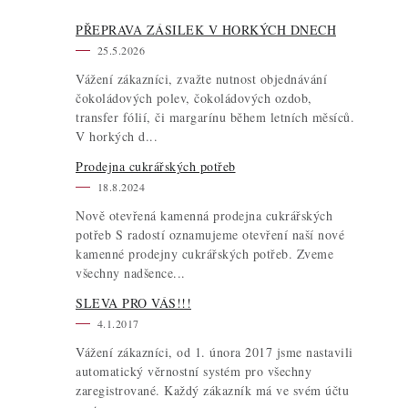
PŘEPRAVA ZÁSILEK V HORKÝCH DNECH
25.5.2026
Vážení zákazníci, zvažte nutnost objednávání
čokoládových polev, čokoládových ozdob,
transfer fólií, či margarínu během letních měsíců.
V horkých d...
Prodejna cukrářských potřeb
18.8.2024
Nově otevřená kamenná prodejna cukrářských
potřeb S radostí oznamujeme otevření naší nové
kamenné prodejny cukrářských potřeb. Zveme
všechny nadšence...
SLEVA PRO VÁS!!!
4.1.2017
Vážení zákazníci, od 1. února 2017 jsme nastavili
automatický věrnostní systém pro všechny
zaregistrované. Každý zákazník má ve svém účtu