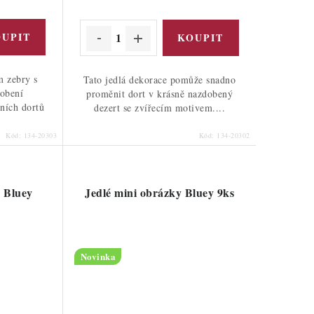
cena:
m zebry s
Tato jedlá dekorace pomůže snadno
obení
proměnit dort v krásně nazdobený
ních dortů
dezert se zvířecím motivem....
Kód:
134-20303
Kód:
134-20302
 Bluey
Jedlé mini obrázky Bluey 9ks
Novinka