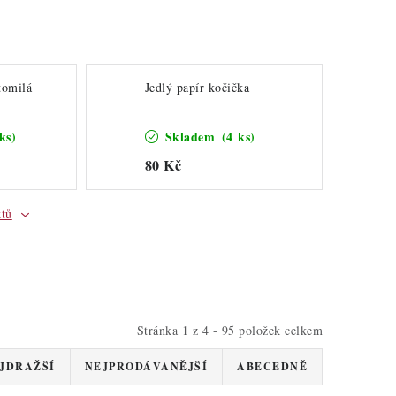
tomilá
Jedlý papír kočička
ks)
Skladem
(4 ks)
80 Kč
ktů
Stránka
1
z
4
-
95
položek celkem
JDRAŽŠÍ
NEJPRODÁVANĚJŠÍ
ABECEDNĚ