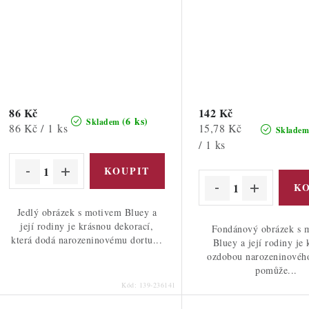
86 Kč
142 Kč
(6 ks)
Skladem
Měrná
Měrná
86 Kč / 1 ks
15,78 Kč
Sklade
cena:
cena:
/ 1 ks
Jedlý obrázek s motivem Bluey a
její rodiny je krásnou dekorací,
Fondánový obrázek s 
která dodá narozeninovému dortu...
Bluey a její rodiny je
ozdobou narozeninového
pomůže...
Kód:
139-236141