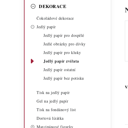
a
r
DEKORACE
n
i
Čokoládové dekorace
n
e
Jedlý papír
í
Jedlý papír pro dospělé
Jedlé obrázky pro dívky
p
Jedlý papír pro kluky
a
Jedlý papír zvířata
n
Jedlý papír ostatní
Jedlý papír bez potisku
e
V
l
Tisk na jedlý papír
Gel na jedlý papír
Tisk na fondánový list
Dortová lízátka
Marcipánové figurky