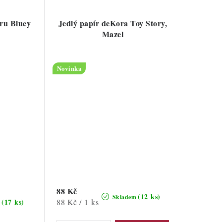
íru Bluey
Jedlý papír deKora Toy Story,
Mazel
Novinka
88 Kč
(12 ks)
Skladem
Měrná
88 Kč / 1 ks
(17 ks)
m
cena: