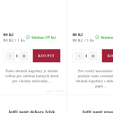
80 Kč
80 Kč
(35 ks)
Skladem
Sklade
Měrná
Měrná
80 Kč / 1 ks
80 Kč / 1 ks
cena:
cena:
Tento obrázek kapybary je ideální
Pro veselý narozenino
volbou pro zdobení kulatých dortů
použijte tento roztomi
pro všechny milovníky...
obrázek kapybary s duh
papír...
Kód:
134-0152
Jedlý papír deKora Ježek
Jedlý papír pras