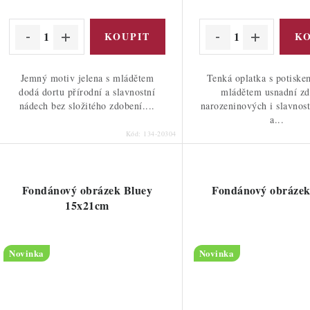
ů
cena:
cena:
ů
Jemný motiv jelena s mládětem
Tenká oplatka s potiske
dodá dortu přírodní a slavnostní
mládětem usnadní zd
nádech bez složitého zdobení....
narozeninových i slavnost
a...
Kód:
134-20304
Fondánový obrázek Bluey
Fondánový obrázek
15x21cm
Novinka
Novinka