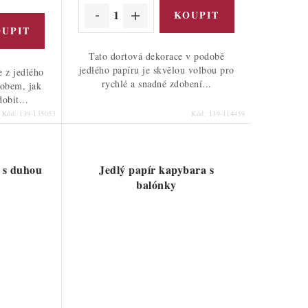
Tato dortová dekorace v podobě
jedlého papíru je skvělou volbou pro
e z jedlého
rychlé a snadné zdobení...
sobem, jak
obit...
Kód:
139-135053
Kód:
139-114459
 s duhou
Jedlý papír kapybara s
balónky