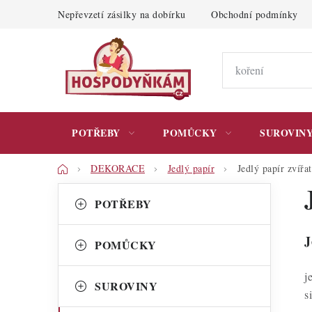
Přejít
Nepřevzetí zásilky na dobírku
Obchodní podmínky
na
obsah
POTŘEBY
POMŮCKY
SUROVIN
Domů
DEKORACE
Jedlý papír
Jedlý papír zvířa
P
K
Přeskočit
POTŘEBY
kategorie
a
o
t
s
J
POMŮCKY
e
t
j
g
SUROVINY
r
s
o