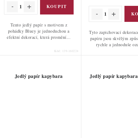
Tento jedlý papír s motivem z
pohádky Bluey je jednoduchou a
Tyto zapichovací dekorac
efektní dekorací, která promění...
papíru jsou skvělým způ
rychle a jednoduše ozd
Kód:
139-160224
Jedlý papír kapybara
Jedlý papír kapybara