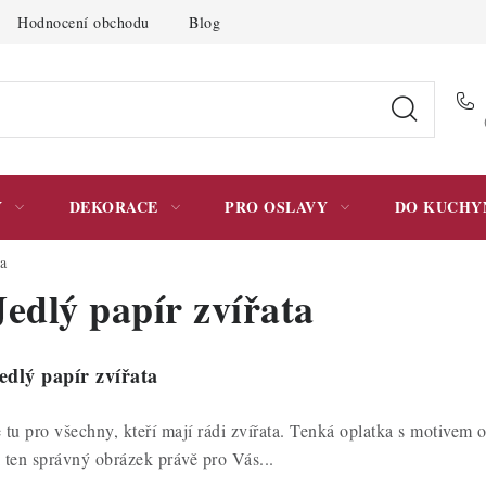
Hodnocení obchodu
Blog
Moje objednávka
Podmínky 
Y
DEKORACE
PRO OSLAVY
DO KUCHY
ta
Jedlý papír zvířata
edlý papír zvířata
e tu pro všechny, kteří mají rádi zvířata. Tenká oplatka s motivem o
i ten správný obrázek právě pro Vás...