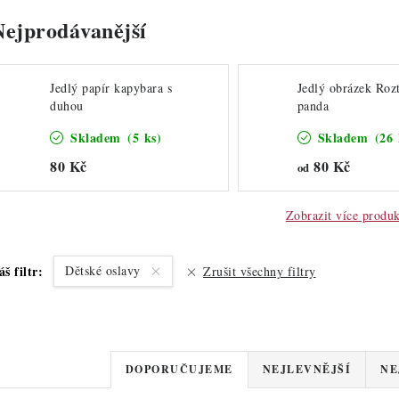
Nejprodávanější
Jedlý papír kapybara s
Jedlý obrázek Roz
duhou
panda
Skladem
(5 ks)
Skladem
(26 
80 Kč
80 Kč
od
Zobrazit více produ
áš filtr:
Dětské oslavy
Zrušit všechny filtry
Ř
DOPORUČUJEME
NEJLEVNĚJŠÍ
NE