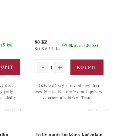
80 Kč
(5 ks)
(20 ks)
m
Skladem
Měrná
80 Kč / 1 ks
cena:
vý dort
Oživte dětský narozeninový dort
lý jedlý
veselým jedlým obrázkem kapybary
ou. Jedlý
s dortem a balónky! Tento...
Kód:
134-0151
Kód:
134-0132
átko
Jedlý papír jorkšír s kačenkou