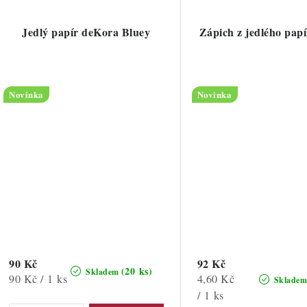
Jedlý papír deKora Bluey
Zápich z jedlého pap
Novinka
Novinka
90 Kč
92 Kč
(20 ks)
Skladem
Měrná
Měrná
90 Kč / 1 ks
4,60 Kč
Sklade
cena:
cena:
/ 1 ks