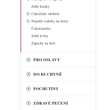
Jedlé krajky
Cukrářské zdobení
Nejedlé ozdoby na dorty
Čokotransfer
i
Jedlé květy
Zápichy na dort
PRO OSLAVY
DO KUCHYNĚ
POCHUTINY
ZDRAVÉ PEČENÍ
t