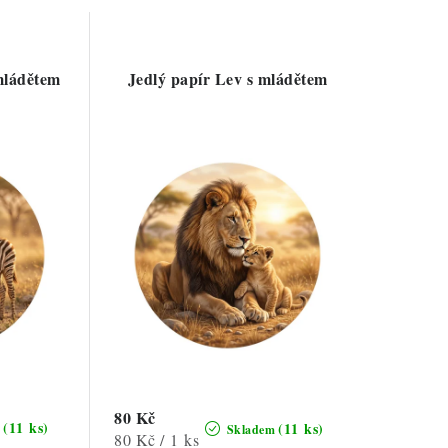
mládětem
Jedlý papír Lev s mládětem
80 Kč
(11 ks)
(11 ks)
m
Skladem
Měrná
80 Kč / 1 ks