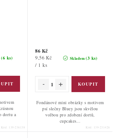
86 Kč
Měrná
9,56 Kč
(6 ks)
(3 ks)
m
Skladem
cena:
/ 1 ks
motivem
Fondánové mini obrázky s motivem
 krásnou
psí slečny Bluey jsou skvělou
 dortu a
volbou pro zdobení dortů,
cupcakes...
Kód:
139-236138
Kód:
139-231426