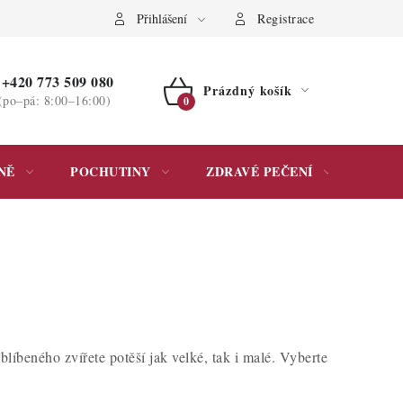
ochrany osobních údajů
Přihlášení
Registrace
+420 773 509 080
Prázdný košík
(po–pá: 8:00–16:00)
NÁKUPNÍ
KOŠÍK
NĚ
POCHUTINY
ZDRAVÉ PEČENÍ
DÁR
blíbeného zvířete potěší jak velké, tak i malé. Vyberte