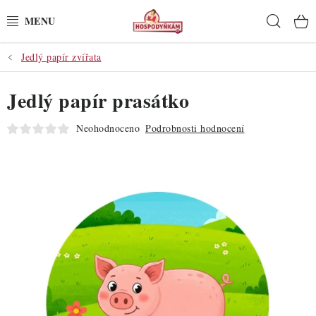
Přejít
Hleda
na
obsah
Jedlý papír zvířata
POTŘEBY
Jedlý papír prasátko
POMŮCKY
Neohodnoceno
Podrobnosti hodnocení
SUROVINY
DEKORACE
PRO OSLAVY
DO KUCHYNĚ
POCHUTINY