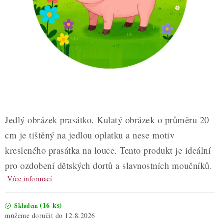
ZDRAVÉ PEČENÍ
DÁRKOVÉ POUKAZY
TÉMATICKÉ PRODUKTY
PROFI BALENÍ
NOVÉ ZBOŽÍ
Jedlý obrázek prasátko. Kulatý obrázek o průměru 20
ZNAČKY
cm je tištěný na jedlou oplatku a nese motiv
kresleného prasátka na louce. Tento produkt je ideální
Nepřevzetí zásilky na dobírku
Obchodní podmínky
pro ozdobení dětských dortů a slavnostních moučníků.
Hodnocení obchodu
Blog
Moje objednávka
Více informací
Podmínky ochrany osobních údajů
(16 ks)
Skladem
12.8.2026