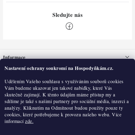
Z
á
Informace
p
a
Nastavení ochrany soukromí na Hospodyňkám.cz.
Nepřevzetí zásilky na dobírku
O nás
t
Obchodní podmínky
Udělením Vašeho souhlasu s využíváním souborů cookies
í
Historie
O nákupu
Vám budeme ukazovat jen takové nabídky, které Vás
Hodnocení obchodu
skutečně zajímají. K těmto údajům máme přístup my a
Kontakty
Reklamace a vratky
sdílíme je také s našimi partnery pro sociální média, inzerci a
Blog
analýzy. Kliknutím na Odmítnout budou použity pouze ty
cookies, které potřebujeme k provozu našeho webu. Více
Moje objednávka
Výdejní místa
informací
zde.
Podmínky ochrany osobních údajů
Cookies