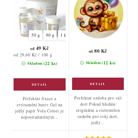
50 g
90 g
1 kg
49 Kč
od
80 Kč
od
Měrná
od 29,60 Kč / 100 g
cena:
(12 ks)
(22 ks)
Skladem
Skladem
Perfektní ozdoba pro váš
Perfektní fixace a
dort Pokud hledáte
zvýraznění barev Gel na
originální a roztomilou
jedlý papír Vola Colori je
ozdobu pro svůj dort,
nepostradatelným...
jedlý...