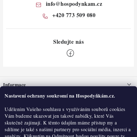
info
@
hospodynkam.cz
+420 773 509 080
Z
á
Informace
p
a
Nastavení ochrany soukromí na Hospodyňkám.cz.
Nepřevzetí zásilky na dobírku
O nás
t
Obchodní podmínky
Udělením Vašeho souhlasu s využíváním souborů cookies
í
Historie
O nákupu
Vám budeme ukazovat jen takové nabídky, které Vás
Hodnocení obchodu
skutečně zajímají. K těmto údajům máme přístup my a
Kontakty
Reklamace a vratky
sdílíme je také s našimi partnery pro sociální média, inzerci a
Blog
analýzy. Kliknutím na Odmítnout budou použity pouze ty