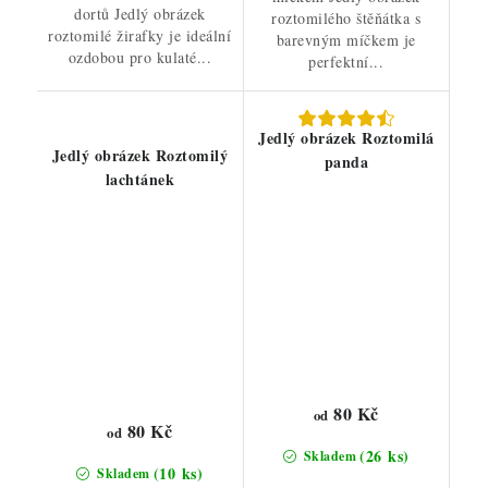
dortů Jedlý obrázek
roztomilého štěňátka s
roztomilé žirafky je ideální
barevným míčkem je
ozdobou pro kulaté...
perfektní...
Jedlý obrázek Roztomilá
Jedlý obrázek Roztomilý
panda
lachtánek
80 Kč
od
80 Kč
od
(26 ks)
Skladem
(10 ks)
Skladem