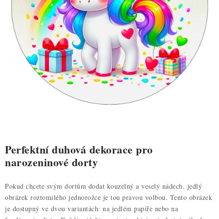
ZDRAVÉ PEČENÍ
DÁRKOVÉ POUKAZY
TÉMATICKÉ PRODUKTY
PROFI BALENÍ
NOVÉ ZBOŽÍ
ZNAČKY
Perfektní duhová dekorace pro
Nepřevzetí zásilky na dobírku
Obchodní podmínky
narozeninové dorty
Hodnocení obchodu
Blog
Moje objednávka
Pokud chcete svým dortům dodat kouzelný a veselý nádech, jedlý
Podmínky ochrany osobních údajů
obrázek roztomilého jednorožce je tou pravou volbou. Tento obrázek
je dostupný ve dvou variantách: na jedlém papíře nebo na