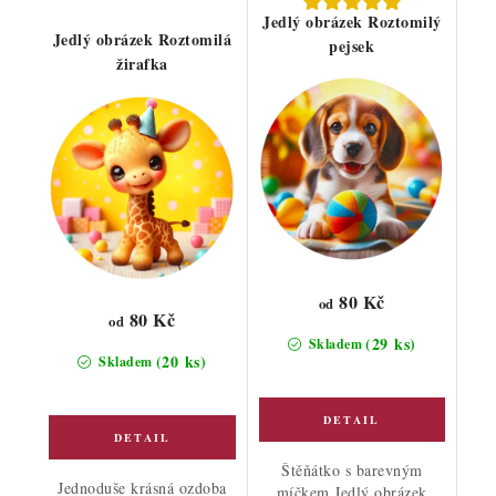
Jedlý obrázek Roztomilý
Jedlý obrázek Roztomilá
pejsek
žirafka
80 Kč
od
80 Kč
od
(29 ks)
Skladem
(20 ks)
Skladem
Štěňátko s barevným
Jednoduše krásná ozdoba
míčkem Jedlý obrázek