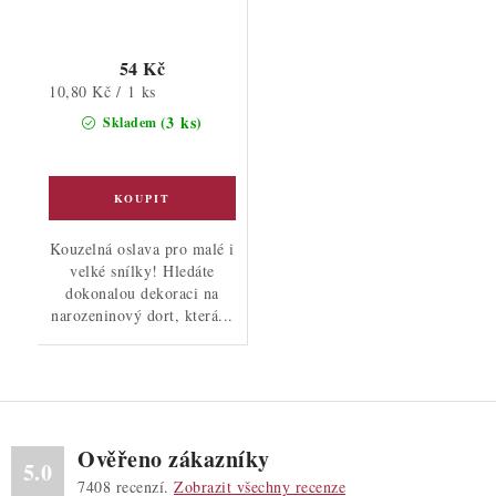
54 Kč
Měrná
10,80 Kč / 1 ks
cena:
(3 ks)
Skladem
Kouzelná oslava pro malé i
velké snílky! Hledáte
dokonalou dekoraci na
narozeninový dort, která...
Ověřeno zákazníky
5.0
7408
recenzí.
Zobrazit všechny recenze