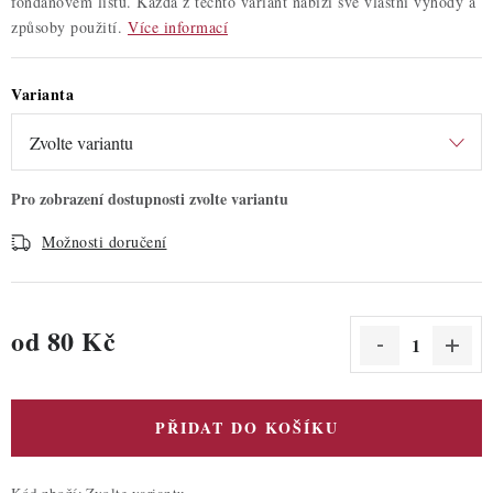
fondánovém listu. Každá z těchto variant nabízí své vlastní výhody a
způsoby použití.
Více informací
Varianta
Možnosti doručení
od
80 Kč
Měrná cena:
PŘIDAT DO KOŠÍKU