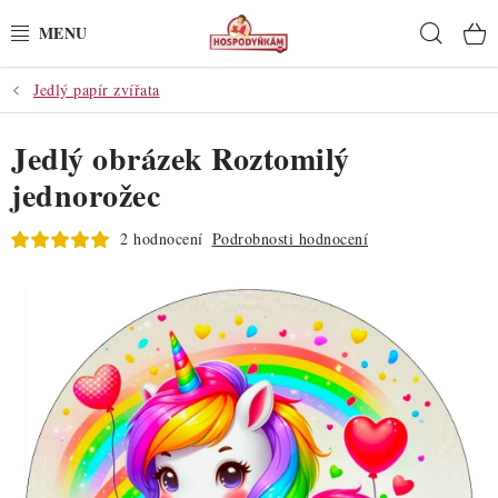
Přejít
Hleda
na
obsah
Jedlý papír zvířata
POTŘEBY
Jedlý obrázek Roztomilý
POMŮCKY
jednorožec
SUROVINY
2 hodnocení
Podrobnosti hodnocení
DEKORACE
PRO OSLAVY
DO KUCHYNĚ
POCHUTINY