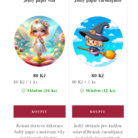
Jedlý papír víla
Jedlý papír čarodějnice
80 Kč
80 Kč
Měrná
Měrná
80 Kč / 1 ks
80 Kč / 1 ks
cena:
cena:
(16 ks)
(12 ks)
Skladem
Skladem
Krásná dortová dekorace
Jedlý obrázek pro každou
Jedlý papír s motivem víly
oslavuObrázek čarodějnice
potěší malá děvčata,
na koštěti lze využít při