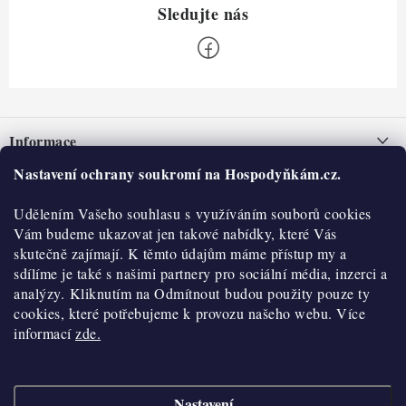
Z
á
Informace
p
a
Nastavení ochrany soukromí na Hospodyňkám.cz.
Nepřevzetí zásilky na dobírku
O nás
t
Obchodní podmínky
Udělením Vašeho souhlasu s využíváním souborů cookies
í
Historie
O nákupu
Vám budeme ukazovat jen takové nabídky, které Vás
Hodnocení obchodu
skutečně zajímají. K těmto údajům máme přístup my a
Kontakty
Reklamace a vratky
sdílíme je také s našimi partnery pro sociální média, inzerci a
Blog
analýzy. Kliknutím na Odmítnout budou použity pouze ty
cookies, které potřebujeme k provozu našeho webu. Více
Moje objednávka
Výdejní místa
informací
zde.
Podmínky ochrany osobních údajů
Cookies
Nastavení
Vydělávejte s námi