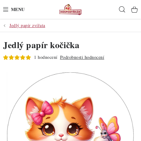
Přejít
Hleda
na
obsah
Jedlý papír zvířata
POTŘEBY
Jedlý papír kočička
POMŮCKY
1 hodnocení
Podrobnosti hodnocení
SUROVINY
DEKORACE
PRO OSLAVY
DO KUCHYNĚ
POCHUTINY