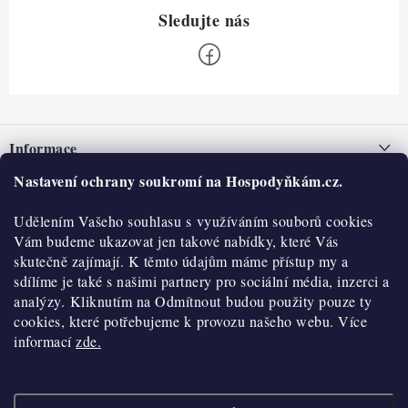
Z
á
Informace
p
a
Nastavení ochrany soukromí na Hospodyňkám.cz.
Nepřevzetí zásilky na dobírku
O nás
t
Obchodní podmínky
Udělením Vašeho souhlasu s využíváním souborů cookies
í
Historie
O nákupu
Vám budeme ukazovat jen takové nabídky, které Vás
Hodnocení obchodu
skutečně zajímají. K těmto údajům máme přístup my a
Kontakty
Reklamace a vratky
sdílíme je také s našimi partnery pro sociální média, inzerci a
Blog
analýzy. Kliknutím na Odmítnout budou použity pouze ty
cookies, které potřebujeme k provozu našeho webu. Více
Moje objednávka
Výdejní místa
informací
zde.
Podmínky ochrany osobních údajů
Cookies