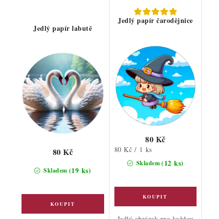
Jedlý papír čarodějnice
Jedlý papír labutě
80 Kč
Měrná
80 Kč / 1 ks
80 Kč
cena:
(12 ks)
Skladem
(19 ks)
Skladem
Jedlý obrázek pro každou