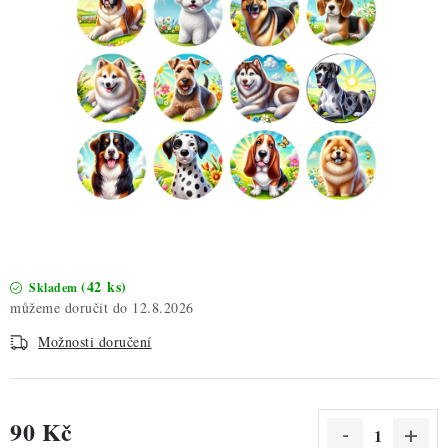
ZDRAVÉ PEČENÍ
DÁRKOVÉ POUKAZY
TÉMATICKÉ PRODUKTY
PROFI BALENÍ
NOVÉ ZBOŽÍ
ZNAČKY
(42 ks)
Skladem
12.8.2026
Nepřevzetí zásilky na dobírku
Obchodní podmínky
Možnosti doručení
Hodnocení obchodu
Blog
Moje objednávka
Podmínky ochrany osobních údajů
90 Kč