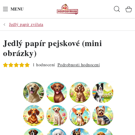
Přejít
Hleda
na
obsah
Jedlý papír zvířata
POTŘEBY
Jedlý papír pejskové (mini
POMŮCKY
obrázky)
SUROVINY
1 hodnocení
Podrobnosti hodnocení
DEKORACE
PRO OSLAVY
DO KUCHYNĚ
POCHUTINY