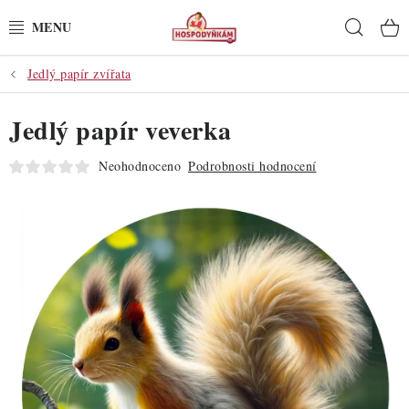
Přejít
Hleda
na
obsah
Jedlý papír zvířata
POTŘEBY
Jedlý papír veverka
POMŮCKY
Neohodnoceno
Podrobnosti hodnocení
SUROVINY
DEKORACE
PRO OSLAVY
DO KUCHYNĚ
POCHUTINY