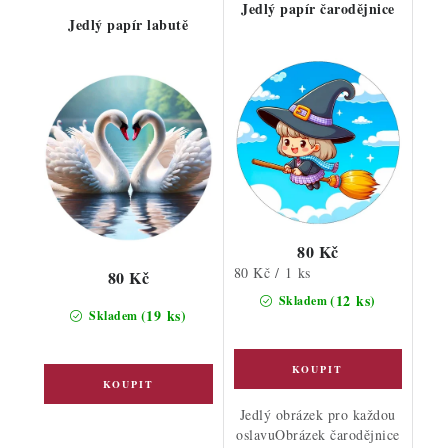
Jedlý papír čarodějnice
Jedlý papír labutě
80 Kč
Měrná
80 Kč / 1 ks
80 Kč
cena:
(12 ks)
Skladem
(19 ks)
Skladem
Jedlý obrázek pro každou
oslavuObrázek čarodějnice