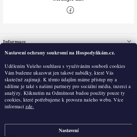
Z
á
Informace
p
a
Nastavení ochrany soukromí na Hospodyňkám.cz.
Nepřevzetí zásilky na dobírku
O nás
t
Obchodní podmínky
Udělením Vašeho souhlasu s využíváním souborů cookies
í
Historie
O nákupu
Vám budeme ukazovat jen takové nabídky, které Vás
Hodnocení obchodu
skutečně zajímají. K těmto údajům máme přístup my a
Kontakty
Reklamace a vratky
sdílíme je také s našimi partnery pro sociální média, inzerci a
Blog
analýzy. Kliknutím na Odmítnout budou použity pouze ty
cookies, které potřebujeme k provozu našeho webu. Více
Moje objednávka
Výdejní místa
informací
zde.
Podmínky ochrany osobních údajů
Cookies
Nastavení
Vydělávejte s námi