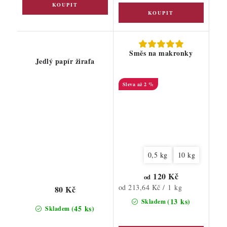
Směs na makronky
Jedlý papír žirafa
až 2 %
0,5 kg
10 kg
120 Kč
od
Měrná
od 213,64 Kč / 1 kg
80 Kč
cena:
(13 ks)
Skladem
(45 ks)
Skladem