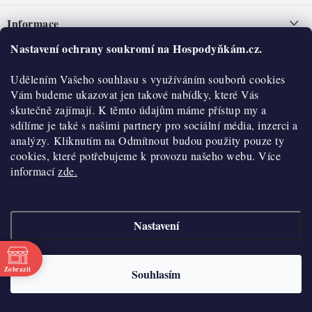
á
Informace
p
a
Nastavení ochrany soukromí na Hospodyňkám.cz.
Nepřevzetí zásilky na dobírku
O nás
t
Obchodní podmínky
Udělením Vašeho souhlasu s využíváním souborů cookies
í
Historie
O nákupu
Vám budeme ukazovat jen takové nabídky, které Vás
Hodnocení obchodu
skutečně zajímají. K těmto údajům máme přístup my a
Kontakty
Reklamace a vratky
sdílíme je také s našimi partnery pro sociální média, inzerci a
Blog
analýzy. Kliknutím na Odmítnout budou použity pouze ty
cookies, které potřebujeme k provozu našeho webu. Více
Moje objednávka
Výdejní místa
informací
zde.
Podmínky ochrany osobních údajů
Cookies
Nastavení
Vydělávejte s námi
Copyright 2026
Hospodyňkám.cz
. Všechna práva vyhrazena.
Upravit nastavení
cookies
Velkoobchod
Zobrazit
Souhlasím
Vytvořil Shoptet
Doprava a platba