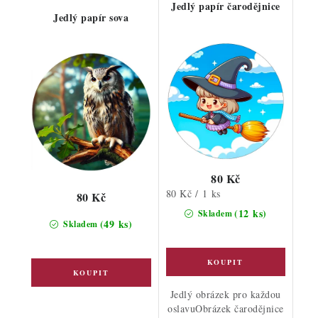
Jedlý papír čarodějnice
Jedlý papír sova
80 Kč
Měrná
80 Kč / 1 ks
80 Kč
cena:
(12 ks)
Skladem
(49 ks)
Skladem
Jedlý obrázek pro každou
oslavuObrázek čarodějnice