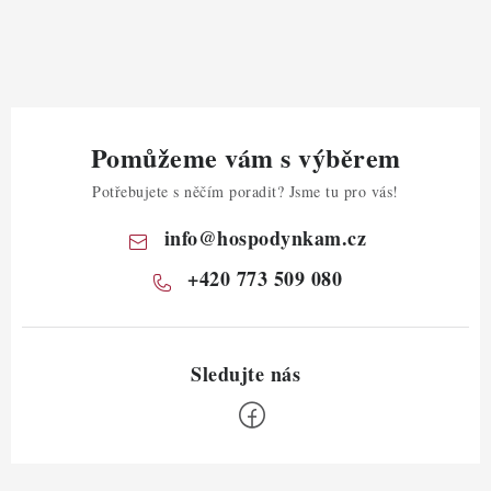
Pomůžeme vám s výběrem
Potřebujete s něčím poradit? Jsme tu pro vás!
info
@
hospodynkam.cz
+420 773 509 080
Z