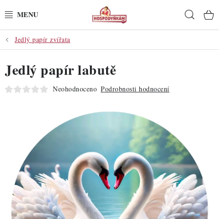
Přejít
Hleda
na
obsah
Jedlý papír zvířata
POTŘEBY
Jedlý papír labutě
POMŮCKY
Neohodnoceno
Podrobnosti hodnocení
SUROVINY
DEKORACE
PRO OSLAVY
DO KUCHYNĚ
POCHUTINY