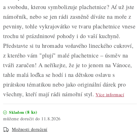
a svobodu, kterou symbolizuje plachetnice? Ať už jste
námořník, nebo se jen rádi zasněně díváte na moře z
pevniny, tohle vykrajovátko ve tvaru plachetnice vnese
trochu té prázdninové pohody i do vaší kuchyně.
Představte si tu hromadu voňavého lineckého cukroví,
z kterého vám "plují" malé plachetnice – úsměv na
tváři zaručen! A neříkejte, že je to jenom na Vánoce,
tahle malá loďka se hodí i na dětskou oslavu s
pirátskou tématikou nebo jako originální dárek pro
všechny, kteří mají rádi námořní styl.
Více informací
(8 ks)
Skladem
11.8.2026
Možnosti doručení