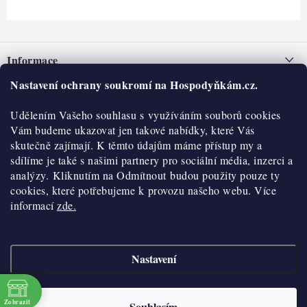
Z
á
Informace
p
a
Nastavení ochrany soukromí na Hospodyňkám.cz.
Nepřevzetí zásilky na dobírku
O nás
t
Obchodní podmínky
Udělením Vašeho souhlasu s využíváním souborů cookies
í
Historie
O nákupu
Vám budeme ukazovat jen takové nabídky, které Vás
Hodnocení obchodu
skutečně zajímají. K těmto údajům máme přístup my a
Kontakty
Reklamace a vratky
sdílíme je také s našimi partnery pro sociální média, inzerci a
Blog
analýzy. Kliknutím na Odmítnout budou použity pouze ty
cookies, které potřebujeme k provozu našeho webu. Více
Moje objednávka
Výdejní místa
informací
zde.
Podmínky ochrany osobních údajů
Cookies
Nastavení
Vydělávejte s námi
Copyright 2026
Hospodyňkám.cz
. Všechna práva vyhrazena.
Upravit nastavení
cookies
Velkoobchod
Zobrazit
Souhlasím
Vytvořil Shoptet