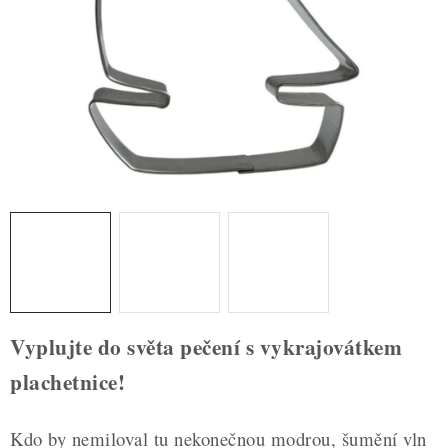
ZDRAVÉ PEČENÍ
DÁRKOVÉ POUKAZY
TÉMATICKÉ PRODUKTY
PROFI BALENÍ
NOVÉ ZBOŽÍ
ZNAČKY
Nepřevzetí zásilky na dobírku
Obchodní podmínky
Vyplujte do světa pečení s vykrajovátkem
Hodnocení obchodu
Blog
Moje objednávka
plachetnice!
Podmínky ochrany osobních údajů
Kdo by nemiloval tu nekonečnou modrou, šumění vln