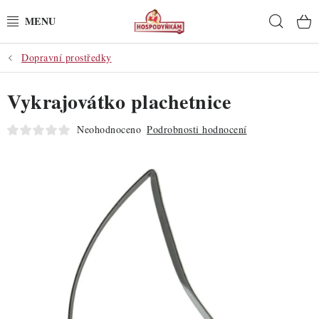
Přejít
Hleda
na
obsah
Dopravní prostředky
POTŘEBY
Vykrajovátko plachetnice
POMŮCKY
Neohodnoceno
Podrobnosti hodnocení
SUROVINY
DEKORACE
PRO OSLAVY
DO KUCHYNĚ
POCHUTINY