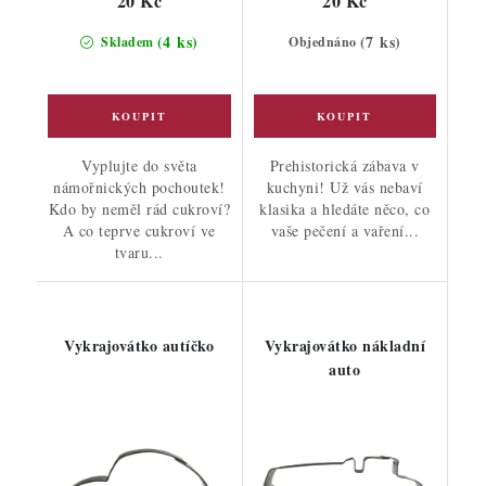
20 Kč
20 Kč
(4 ks)
(7 ks)
Skladem
Objednáno
Vyplujte do světa
Prehistorická zábava v
námořnických pochoutek!
kuchyni! Už vás nebaví
Kdo by neměl rád cukroví?
klasika a hledáte něco, co
A co teprve cukroví ve
vaše pečení a vaření...
tvaru...
Vykrajovátko autíčko
Vykrajovátko nákladní
auto