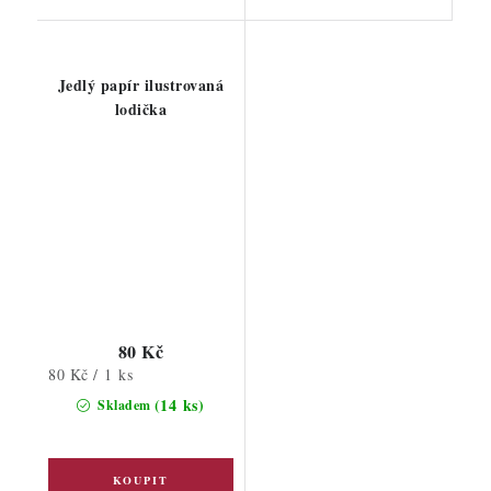
Jedlý papír ilustrovaná
lodička
80 Kč
Měrná
80 Kč / 1 ks
cena:
(14 ks)
Skladem