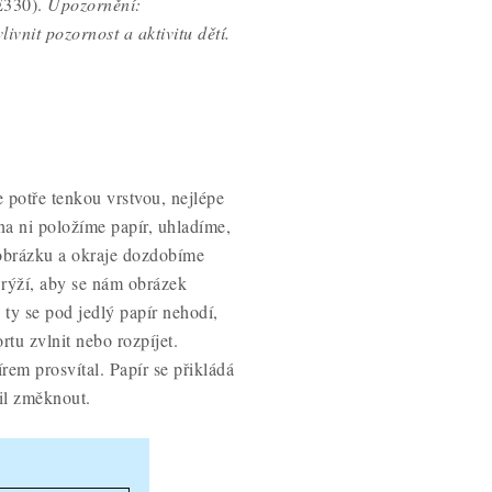
 E330).
Upozornění:
nit pozornost a aktivitu dětí.
e potře tenkou vrstvou, nejlépe
 na ni položíme papír, uhladíme,
obrázku a okraje dozdobíme
rýží, aby se nám obrázek
 ty se pod jedlý papír nehodí,
tu zvlnit nebo rozpíjet.
em prosvítal. Papír se přikládá
il změknout.