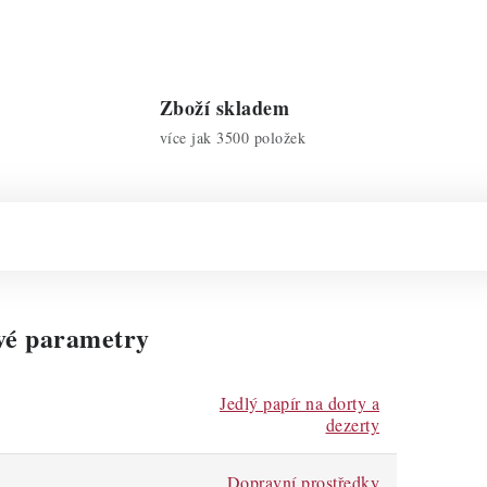
Zboží skladem
více jak 3500 položek
vé parametry
Jedlý papír na dorty a
dezerty
Dopravní prostředky