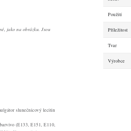
Použití
né, jako na obrázku. Jsou
Příležitost
Tvar
Výrobce
ulgátor slunečnicový lecitin
 barvivo (E133, E151, E110,