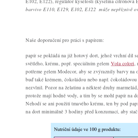
E102, E122), regulátor kyselosti (kyselina citrónová
barvivo E110, E129, E102, E122 může nepříznivě ovliv
Naše doporučení pro práci s papírem:
papír se pokládá na již hotový dort, jehož vrchní díl s
světlého, krému, popř. speciálním gelem
Vola colori
,
potřeme gelem Modecor, aby se zvýraznily barvy na 
buď také krémem, čokoládou nebo např. čokoládovou 
nezvlnil. Pozor na želatinu a některé druhy marmelád,
protože mají hodně vody, a tím by se mohl papír na dor
Nehodí se ani použití tmavého krému, ten by pod papír
na dort minimálně 3 hodiny před konzumací, aby stač