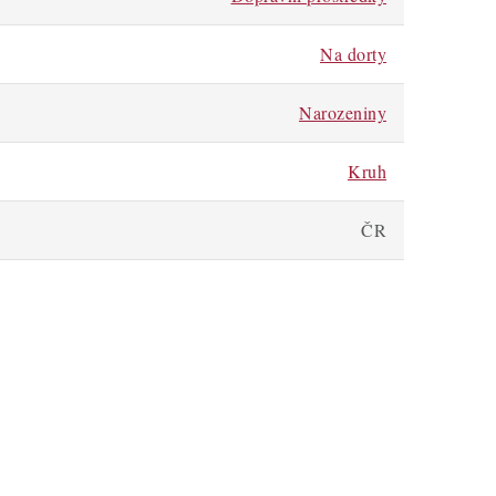
Na dorty
Narozeniny
Kruh
ČR