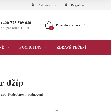
ochrany osobních údajů
Přihlášení
Registrace
+420 773 509 080
Prázdný košík
(po–pá: 8:00–16:00)
NÁKUPNÍ
KOŠÍK
NĚ
POCHUTINY
ZDRAVÉ PEČENÍ
DÁR
r džíp
ceno
Podrobnosti hodnocení