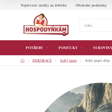
Přejít
Nepřevzetí zásilky na dobírku
Obchodní podmínky
na
obsah
POTŘEBY
POMŮCKY
SUROVIN
Domů
DEKORACE
Jedlý papír
Jedlý papír džíp