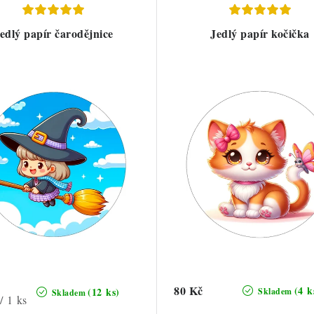
edlý papír čarodějnice
Jedlý papír kočička
80 Kč
(4 k
(12 ks)
Skladem
Skladem
/ 1 ks