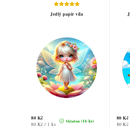
Jedlý papír víla
J
80 Kč
80 Kč
(16 ks)
Skladem
Měrná
Měrná
80 Kč / 1 ks
80 Kč 