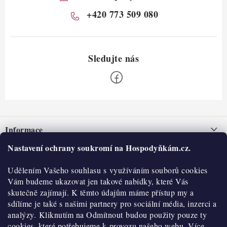
+420 773 509 080
Z
á
Informace
p
a
Nastavení ochrany soukromí na Hospodyňkám.cz.
Nepřevzetí zásilky na dobírku
O nás
t
Obchodní podmínky
Udělením Vašeho souhlasu s využíváním souborů cookies
í
Historie
O nákupu
Vám budeme ukazovat jen takové nabídky, které Vás
Hodnocení obchodu
skutečně zajímají. K těmto údajům máme přístup my a
Kontakty
Reklamace a vratky
sdílíme je také s našimi partnery pro sociální média, inzerci a
Blog
analýzy. Kliknutím na Odmítnout budou použity pouze ty
cookies, které potřebujeme k provozu našeho webu. Více
Moje objednávka
Výdejní místa