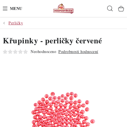
Přejít
Hleda
na
obsah
Perličky
POTŘEBY
Křupinky - perličky červené
POMŮCKY
Neohodnoceno
Podrobnosti hodnocení
SUROVINY
DEKORACE
PRO OSLAVY
DO KUCHYNĚ
POCHUTINY