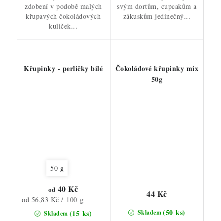
zdobení v podobě malých
svým dortům, cupcakům a
křupavých čokoládových
zákuskům jedinečný...
kuliček...
Křupinky - perličky bílé
Čokoládové křupinky mix
50g
50 g
40 Kč
od
44 Kč
Měrná
od 56,83 Kč / 100 g
cena:
(50 ks)
(15 ks)
Skladem
Skladem