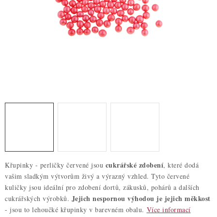
ZDRAVÉ PEČENÍ
DÁRKOVÉ POUKAZY
TÉMATICKÉ PRODUKTY
PROFI BALENÍ
NOVÉ ZBOŽÍ
ZNAČKY
Nepřevzetí zásilky na dobírku
Obchodní podmínky
cukrářské zdobení
Křupinky - perličky červené jsou
, které dodá
Hodnocení obchodu
Blog
Moje objednávka
vašim sladkým výtvorům živý a výrazný vzhled. Tyto červené
Podmínky ochrany osobních údajů
kuličky jsou ideální pro zdobení dortů, zákusků, pohárů a dalších
Jejich nespornou výhodou je jejich měkkost
cukrářských výrobků.
- jsou to lehoučké křupinky v barevném obalu.
Více informací