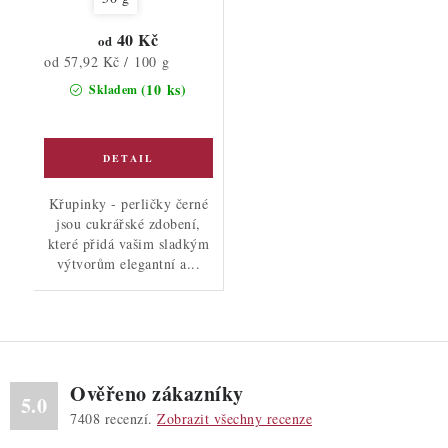
40 Kč
od
Měrná
od 57,92 Kč / 100 g
cena:
(10 ks)
Skladem
Křupinky - perličky černé
jsou cukrářské zdobení,
které přidá vašim sladkým
výtvorům elegantní a...
Ověřeno zákazníky
5.0
7408
recenzí.
Zobrazit všechny recenze