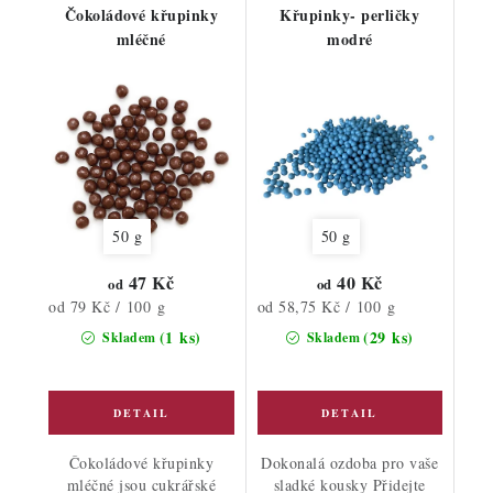
Čokoládové křupinky
Křupinky- perličky
mléčné
modré
50 g
50 g
47 Kč
40 Kč
od
od
Měrná
Měrná
od 79 Kč / 100 g
od 58,75 Kč / 100 g
cena:
cena:
(1 ks)
(29 ks)
Skladem
Skladem
Čokoládové křupinky
Dokonalá ozdoba pro vaše
mléčné jsou cukrářské
sladké kousky Přidejte