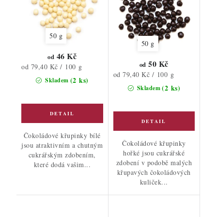
50 g
50 g
46 Kč
od
50 Kč
od
Měrná
od 79,40 Kč / 100 g
Měrná
od 79,40 Kč / 100 g
cena:
(2 ks)
Skladem
cena:
(2 ks)
Skladem
Čokoládové křupinky bílé
Čokoládové křupinky
jsou atraktivním a chutným
hořké jsou cukrářské
cukrářským zdobením,
zdobení v podobě malých
které dodá vašim...
křupavých čokoládových
kuliček...