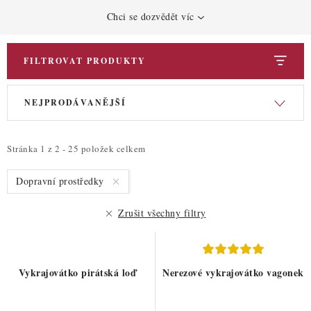
ZDRAVÉ PEČENÍ
Chci se dozvědět víc
DÁRKOVÉ POUKAZY
FILTROVAT PRODUKTY
TÉMATICKÉ PRODUKTY
V
Ř
NEJPRODÁVANĚJŠÍ
ý
a
PROFI BALENÍ
p
z
NOVÉ ZBOŽÍ
i
e
Stránka
1
z
2
-
25
položek celkem
s
n
ZNAČKY
Dopravní prostředky
p
í
r
p
Zrušit všechny filtry
Nepřevzetí zásilky na dobírku
Obchodní podmínky
o
r
d
o
Hodnocení obchodu
Blog
Moje objednávka
u
d
Podmínky ochrany osobních údajů
Vykrajovátko pirátská loď
Nerezové vykrajovátko vagonek
k
u
t
k