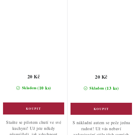
20 Kč
20 Kč
(10 ks)
(13 ks)
Skladem
Skladem
Staňte se pilotem chutí ve své
S nákladní autem se peče jedna
kuchyni! Už jste někdy
radost! Už vás nebaví
přemýšleli, jak vdechnout
vykrajování stále těch samých