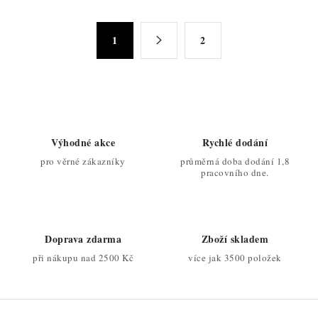
l
á
S
d
1
2
t
a
r
c
á
n
í
k
p
o
r
Výhodné akce
Rychlé dodání
v
v
pro věrné zákazníky
průměrná doba dodání 1,8
á
k
pracovního dne.
n
y
í
v
ý
Doprava zdarma
Zboží skladem
p
při nákupu nad 2500 Kč
více jak 3500 položek
i
s
u