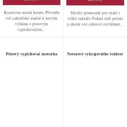
Kreativita nezná hranic Přiveďte
Skvělý pomocník pro malé i
své cukrářské umění k novým
velké cukráře Pokud rádi pečete
výškám s pístovým
a chcete své cukroví ozvláštnit...
vypichovačem...
Pístový vypichovač motorka
Nerezové vykrajovátko traktor