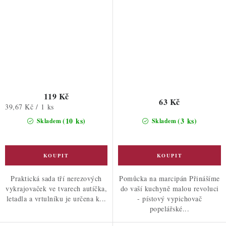
119 Kč
63 Kč
Měrná
39,67 Kč / 1 ks
cena:
(10 ks)
(3 ks)
Skladem
Skladem
Praktická sada tří nerezových
Pomůcka na marcipán Přinášíme
vykrajovaček ve tvarech autíčka,
do vaší kuchyně malou revoluci
letadla a vrtulníku je určena k...
- pístový vypichovač
popelářské...