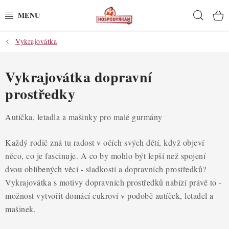
Přejít
Hleda
na
obsah
Vykrajovátka
POTŘEBY
POMŮCKY
Vykrajovátka dopravní
prostředky
SUROVINY
Autíčka, letadla a mašinky pro malé gurmány
DEKORACE
Každý rodič zná tu radost v očích svých dětí, když objeví
PRO OSLAVY
něco, co je fascinuje. A co by mohlo být lepší než spojení
dvou oblíbených věcí - sladkostí a dopravních prostředků?
DO KUCHYNĚ
Vykrajovátka s motivy dopravních prostředků nabízí právě to -
možnost vytvořit domácí cukroví v podobě autíček, letadel a
POCHUTINY
mašinek.