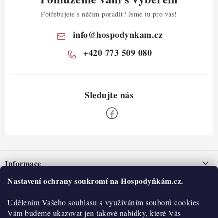
Potřebujete s něčím poradit? Jsme tu pro vás!
info
@
hospodynkam.cz
+420 773 509 080
Z
á
Informace
p
a
Nastavení ochrany soukromí na Hospodyňkám.cz.
Nepřevzetí zásilky na dobírku
O nás
t
Obchodní podmínky
Udělením Vašeho souhlasu s využíváním souborů cookies
í
Historie
O nákupu
Vám budeme ukazovat jen takové nabídky, které Vás