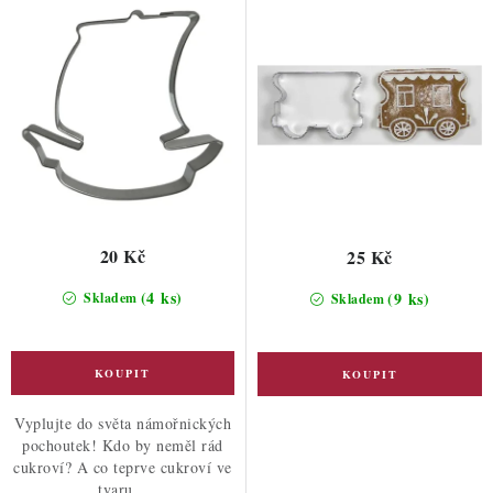
ů
t
ů
20 Kč
25 Kč
(4 ks)
(9 ks)
Skladem
Skladem
Vyplujte do světa námořnických
pochoutek! Kdo by neměl rád
cukroví? A co teprve cukroví ve
tvaru...