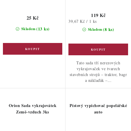
119 Kč
25 Kč
Měrná
39,67 Kč / 1 ks
cena:
(13 ks)
Skladem
(8 ks)
Skladem
Tato sada tří nerezových
vykrajovaček ve tvarech
stavebních strojů – traktor, bagr
a náklaďák –...
Orion Sada vykrajovátek
Pístový vypichovač popelářské
Země-vzduch 3ks
auto