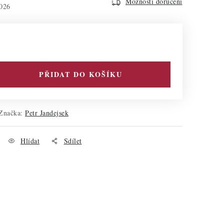
Možnosti doručení
026
PŘIDAT DO KOŠÍKU
Značka:
Petr Jandejsek
Hlídat
Sdílet