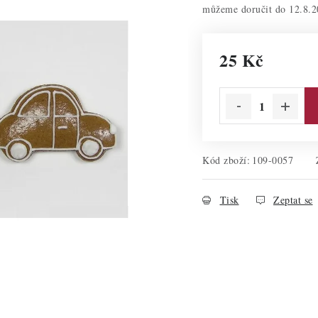
12.8.2
25 Kč
Měrná cena:
Kód zboží:
109-0057
Tisk
Zeptat se