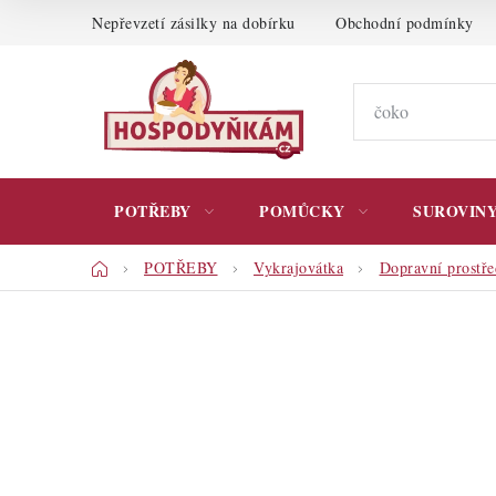
Přejít
Nepřevzetí zásilky na dobírku
Obchodní podmínky
na
obsah
POTŘEBY
POMŮCKY
SUROVIN
Domů
POTŘEBY
Vykrajovátka
Dopravní prostř