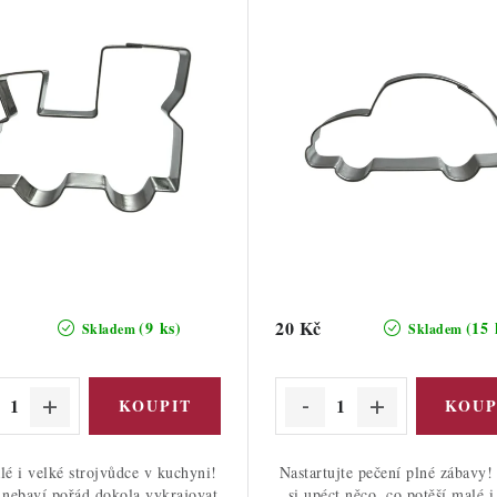
20 Kč
(9 ks)
(15 
Skladem
Skladem
lé i velké strojvůdce v kuchyni!
Nastartujte pečení plné zábavy!
 nebaví pořád dokola vykrajovat
si upéct něco, co potěší malé i