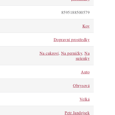
8595188500579
Kov
Dopravní prostředky
Na cukroví
,
Na perníčky
,
Na
sušenky
Auto
Obrysová
Velká
Petr Jandejsek