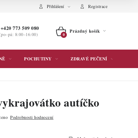
ochrany osobních údajů
Přihlášení
Registrace
+420 773 509 080
Prázdný košík
(po–pá: 8:00–16:00)
NÁKUPNÍ
KOŠÍK
NĚ
POCHUTINY
ZDRAVÉ PEČENÍ
DÁR
vykrajovátko autíčko
ceno
Podrobnosti hodnocení