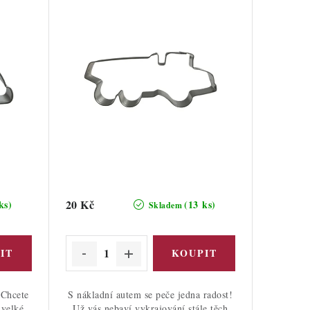
20 Kč
ks)
(13 ks)
Skladem
 Chcete
S nákladní autem se peče jedna radost!
 velké
Už vás nebaví vykrajování stále těch