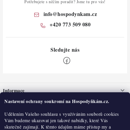
Potřebujete s něčím poradit? Jsme tu pro vás!
info
@
hospodynkam.cz
+420 773 509 080
Z
á
Informace
p
a
Nastavení ochrany soukromí na Hospodyňkám.cz.
Nepřevzetí zásilky na dobírku
O nás
t
Obchodní podmínky
Udělením Vašeho souhlasu s využíváním souborů cookies
í
Historie
O nákupu
Vám budeme ukazovat jen takové nabídky, které Vás
Hodnocení obchodu
skutečně zajímají. K těmto údajům máme přístup my a