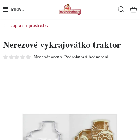
Přejít
Hleda
na
obsah
Dopravní prostředky
POTŘEBY
Nerezové vykrajovátko traktor
POMŮCKY
Neohodnoceno
Podrobnosti hodnocení
SUROVINY
DEKORACE
PRO OSLAVY
DO KUCHYNĚ
POCHUTINY