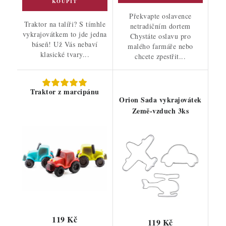
Překvapte oslavence
Traktor na talíři? S tímhle
netradičním dortem
vykrajovátkem to jde jedna
Chystáte oslavu pro
báseň! Už Vás nebaví
malého farmáře nebo
klasické tvary...
chcete zpestřit...
Traktor z marcipánu
Orion Sada vykrajovátek
Země-vzduch 3ks
119 Kč
119 Kč