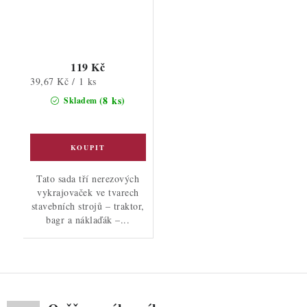
119 Kč
Měrná
39,67 Kč / 1 ks
cena:
(8 ks)
Skladem
Tato sada tří nerezových
vykrajovaček ve tvarech
stavebních strojů – traktor,
bagr a náklaďák –...