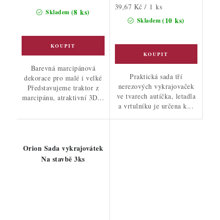
Měrná
39,67 Kč / 1 ks
(8 ks)
Skladem
cena:
(10 ks)
Skladem
Barevná marcipánová
Praktická sada tří
dekorace pro malé i velké
nerezových vykrajovaček
Představujeme traktor z
ve tvarech autíčka, letadla
marcipánu, atraktivní 3D...
a vrtulníku je určena k...
Orion Sada vykrajovátek
Na stavbě 3ks