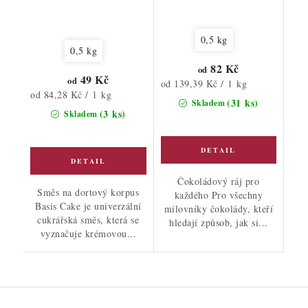
0,5 kg
0,5 kg
82 Kč
od
49 Kč
od
Měrná
od 139,39 Kč / 1 kg
Měrná
od 84,28 Kč / 1 kg
cena:
(31 ks)
Skladem
cena:
(3 ks)
Skladem
Čokoládový ráj pro
Směs na dortový korpus
každého Pro všechny
Basis Cake je univerzální
milovníky čokolády, kteří
cukrářská směs, která se
hledají způsob, jak si...
vyznačuje krémovou...