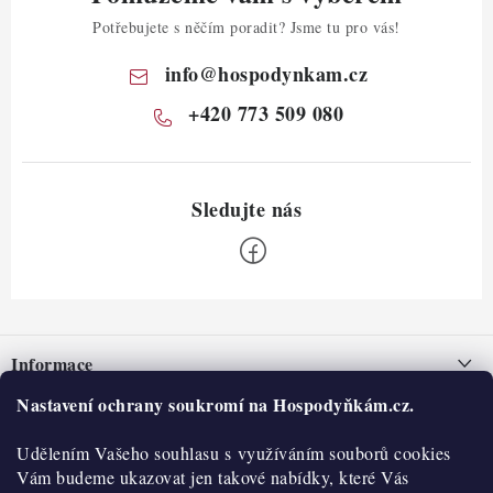
Potřebujete s něčím poradit? Jsme tu pro vás!
info
@
hospodynkam.cz
+420 773 509 080
Z
á
Informace
p
a
Nastavení ochrany soukromí na Hospodyňkám.cz.
Nepřevzetí zásilky na dobírku
O nás
t
Obchodní podmínky
Udělením Vašeho souhlasu s využíváním souborů cookies
í
Historie
O nákupu
Vám budeme ukazovat jen takové nabídky, které Vás
Hodnocení obchodu