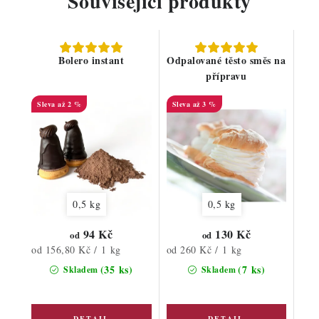
Související produkty
Bolero instant
Odpalované těsto směs na
přípravu
až 2 %
až 3 %
0,5 kg
0,5 kg
94 Kč
130 Kč
od
od
Měrná
Měrná
od 156,80 Kč / 1 kg
od 260 Kč / 1 kg
cena:
cena:
(35 ks)
(7 ks)
Skladem
Skladem