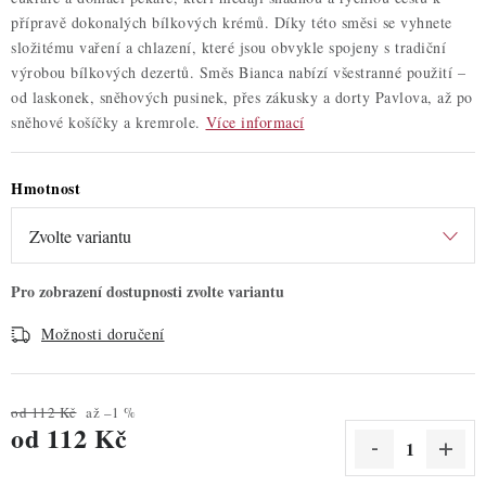
přípravě dokonalých bílkových krémů. Díky této směsi se vyhnete
složitému vaření a chlazení, které jsou obvykle spojeny s tradiční
výrobou bílkových dezertů. Směs Bianca nabízí všestranné použití –
od laskonek, sněhových pusinek, přes zákusky a dorty Pavlova, až po
sněhové košíčky a kremrole.
Více informací
Hmotnost
Možnosti doručení
od 112 Kč
až –1 %
od
112 Kč
Měrná cena: