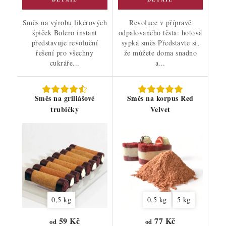
Směs na výrobu likérových
Revoluce v přípravě
špiček Bolero instant
odpalovaného těsta: hotová
představuje revoluční
sypká směs Představte si,
řešení pro všechny
že můžete doma snadno
cukráře...
a...
Směs na griliášové
Směs na korpus Red
trubičky
Velvet
0,5 kg
0,5 kg
5 kg
59 Kč
77 Kč
od
od