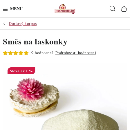
Přejít
Hleda
na
obsah
Dortový korpus
POTŘEBY
Směs na laskonky
POMŮCKY
9 hodnocení
Podrobnosti hodnocení
SUROVINY
DEKORACE
až 1 %
PRO OSLAVY
DO KUCHYNĚ
POCHUTINY