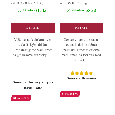
Měrná
Měrná
od 103,60 Kč / 1 kg
od 136 Kč / 1 kg
cena:
cena:
(10 ks)
(55 ks)
Skladem
Skladem
Vaše cesta k dokonalým
Červený samet, snadná
cukrářským dílům
cesta k dokonalému
Představujeme vám směs
zákusku Představujeme
na griliášové trubičky –...
vám směs na korpus Red
Velvet,...
Směs na Brownies
Směs na dortový korpus
Basis Cake
až 1 %
až 2 %