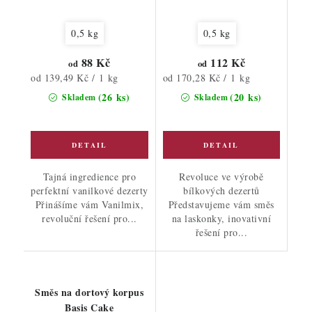
0,5 kg
0,5 kg
88 Kč
112 Kč
od
od
Měrná
Měrná
od 139,49 Kč / 1 kg
od 170,28 Kč / 1 kg
cena:
cena:
(26 ks)
(20 ks)
Skladem
Skladem
Tajná ingredience pro
Revoluce ve výrobě
perfektní vanilkové dezerty
bílkových dezertů
Přinášíme vám Vanilmix,
Představujeme vám směs
revoluční řešení pro...
na laskonky, inovativní
řešení pro...
Směs na dortový korpus
Basis Cake