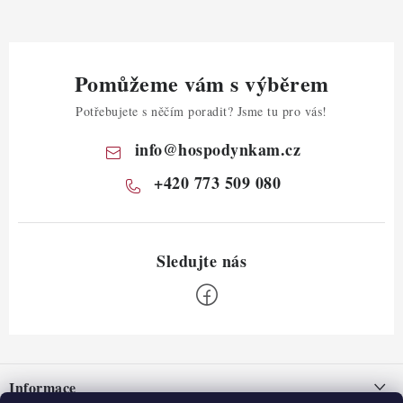
Pomůžeme vám s výběrem
Potřebujete s něčím poradit? Jsme tu pro vás!
info
@
hospodynkam.cz
+420 773 509 080
Z
á
Informace
p