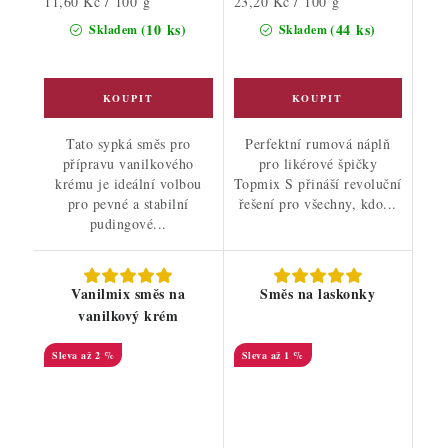
Měrná
Měrná
11,60 Kč / 100 g
23,20 Kč / 100 g
cena:
cena:
(10 ks)
(44 ks)
Skladem
Skladem
Tato sypká směs pro
Perfektní rumová náplň
přípravu vanilkového
pro likérové špičky
krému je ideální volbou
Topmix S přináší revoluční
pro pevné a stabilní
řešení pro všechny, kdo...
pudingové...
Vanilmix směs na
Směs na laskonky
vanilkový krém
až 2 %
až 1 %