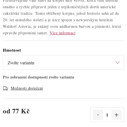
Představujeme vám směs na korpus Red Velvet, která vám umožní
snadno a rychle připravit jeden z nejikoničtějších dortů americké
cukrářské tradice. Tento oblíbený korpus, jehož historie sahá až do
20. let minulého století a je úzce spojen s newyorským hotelem
Waldorf Astoria, je známý svou nádhernou barvou a jemností, která
opravdu připomíná samet.
Více informací
Hmotnost
Možnosti doručení
od
77 Kč
Měrná cena: