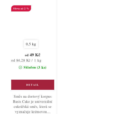
až 2 %
0,5 kg
49 Kč
od
Měrná
od 84,28 Kč / 1 kg
cena:
(3 ks)
Skladem
Směs na dortový korpus
Basis Cake je univerzální
cukrářská směs, která se
vyznačuje krémovou...