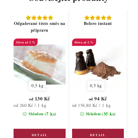
Odpalované těsto směs na
Bolero instant
přípravu
až 3 %
až 2 %
0,5 kg
0,5 kg
130 Kč
94 Kč
od
od
Měrná
Měrná
od 260 Kč / 1 kg
od 156,80 Kč / 1 kg
cena:
cena:
(7 ks)
(35 ks)
Skladem
Skladem