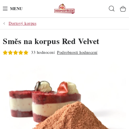
Přejít
Hleda
na
obsah
Dortový korpus
POTŘEBY
Směs na korpus Red Velvet
POMŮCKY
33 hodnocení
Podrobnosti hodnocení
SUROVINY
DEKORACE
PRO OSLAVY
DO KUCHYNĚ
POCHUTINY